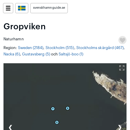
svenskhamnguide.se
Gropviken
Naturhamn
Region:
Sweden (2184)
,
Stockholm (515)
,
Stockholms skärgård (467)
,
Nacka (6)
,
Gustavsberg (5)
och
Saltsjö-boo (1)
❮
❯