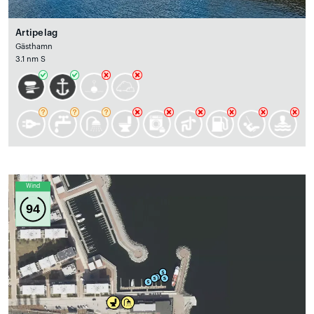
Artipelag
Gästhamn
3.1 nm S
Wind
94