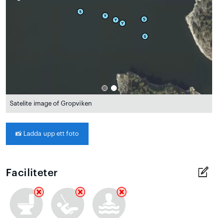
Satelite image of Gropviken
📸
Ladda upp ett foto
Faciliteter