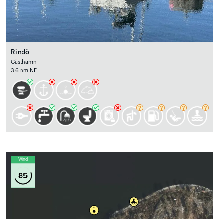
Rindö
Gästhamn
3.6 nm NE
Wind
85