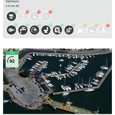
Gästhamn
2.4 nm SE
Wind
92