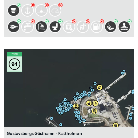
Wind
94
Gustavsbergs Gästhamn - Kattholmen