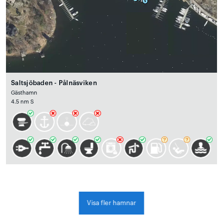
Saltsjöbaden - Pålnäsviken
Gästhamn
4.5 nm S
Visa fler hamnar