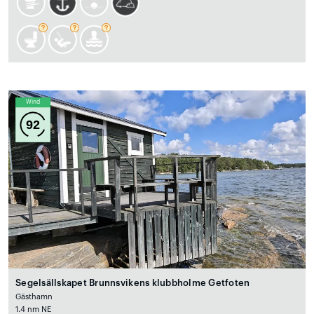
Wind
92
Segelsällskapet Brunnsvikens klubbholme Getfoten
Gästhamn
1.4 nm NE