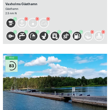
Vaxholms Gästhamn
Gästhamn
2.5 nm N
Wind
83