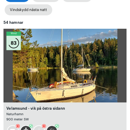
Vindskydd nästa natt
54
hamnar
Wind
83
Velamsund - vik på östra sidann
Naturhamn
900 meter SW