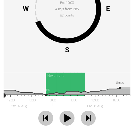
Fre 10:00
W
E
4 m/s from NW
82 points
S
Next night
6m/s
0m/s
12:00
18:00
0:00
6:00
12:00
18:00
Fre 07 Aug
Lør 08 Aug