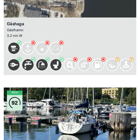
Gåshaga
Gästhamn
3.2 nm W
Wind
92