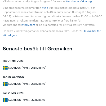
Vill du veta hur vindpoängen fungerar? Då ska du
läsa denna förklaring
.
Vindprognoserna kommer från
yr.no
(Norges meteorologiska institut), och
uppdaterades senast för 1 timme och 43 minuter sedan (Fredag 07 Augusti
09:29). Nästa nattresultat visar dig den sämsta timmen mellan 22:00 och 08:00
nästa natt. Vi rekommenderar att du kontrollerar flera källor för
vindprognoser.
windy.com
är en bra hemsida för att visa större vindsystem.
De säkra vindriktningarna för denna hamn lades till 11. Sep 2023.
Klicka här för
att redigera
.
Senaste besök till Gropviken
Fre 01 Maj 2026
NAUTILUS [MMSI: 265828640]
Tor 30 Apr 2026
NAUTILUS [MMSI: 265828640]
Lör 21 Mar 2026
NAUTILUS [MMSI: 265828640]