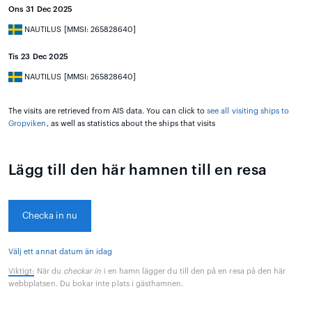
Ons 31 Dec 2025
NAUTILUS [MMSI: 265828640]
Tis 23 Dec 2025
NAUTILUS [MMSI: 265828640]
The visits are retrieved from AIS data. You can click to
see all visiting ships to
Gropviken
, as well as statistics about the ships that visits
Lägg till den här hamnen till en resa
Checka in nu
Välj ett annat datum än idag
Viktigt:
När du
checkar in
i en hamn lägger du till den på en resa på den här
webbplatsen. Du bokar inte plats i gästhamnen.