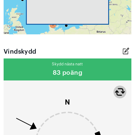
Vindskydd
Skydd nästa natt
83 poäng
N