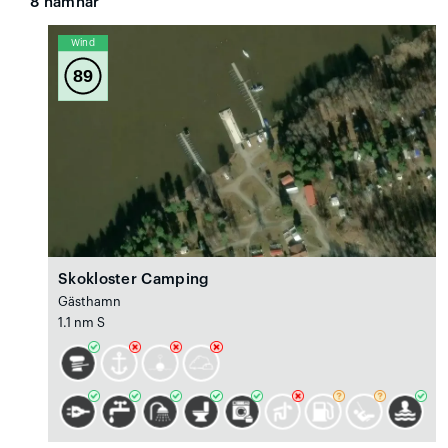
8
hamnar
Wind
89
Skokloster Camping
Gästhamn
1.1 nm S