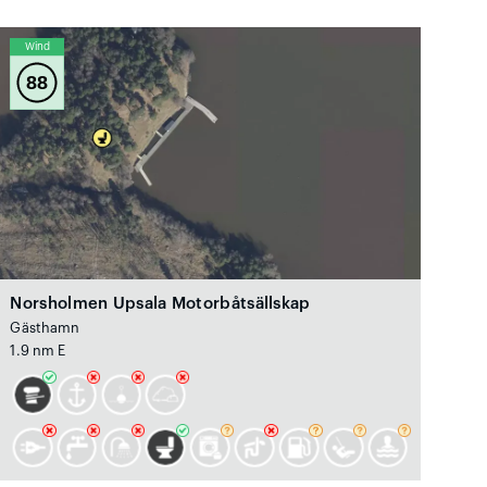
Wind
88
Norsholmen Upsala Motorbåtsällskap
Gästhamn
1.9 nm E