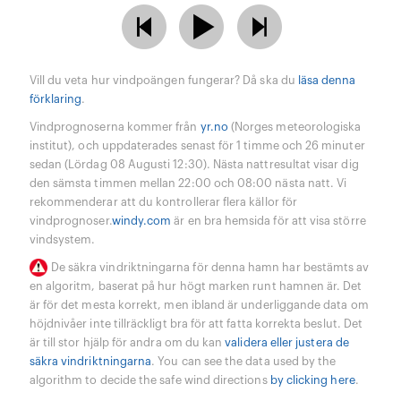
Vill du veta hur vindpoängen fungerar? Då ska du
läsa denna
förklaring
.
Vindprognoserna kommer från
yr.no
(Norges meteorologiska
institut), och uppdaterades senast för 1 timme och 26 minuter
sedan (Lördag 08 Augusti 12:30). Nästa nattresultat visar dig
den sämsta timmen mellan 22:00 och 08:00 nästa natt. Vi
rekommenderar att du kontrollerar flera källor för
vindprognoser.
windy.com
är en bra hemsida för att visa större
vindsystem.
De säkra vindriktningarna för denna hamn har bestämts av
en algoritm, baserat på hur högt marken runt hamnen är. Det
är för det mesta korrekt, men ibland är underliggande data om
höjdnivåer inte tillräckligt bra för att fatta korrekta beslut. Det
är till stor hjälp för andra om du kan
validera eller justera de
säkra vindriktningarna
. You can see the data used by the
algorithm to decide the safe wind directions
by clicking here
.