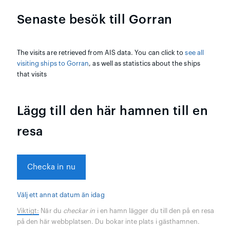
Senaste besök till Gorran
The visits are retrieved from AIS data. You can click to
see all
visiting ships to Gorran
, as well as statistics about the ships
that visits
Lägg till den här hamnen till en
resa
Checka in nu
Välj ett annat datum än idag
Viktigt:
När du
checkar in
i en hamn lägger du till den på en resa
på den här webbplatsen. Du bokar inte plats i gästhamnen.