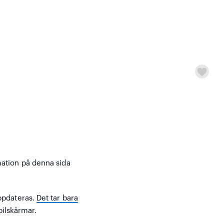
mation på denna sida
ppdateras.
Det tar bara
bilskärmar.