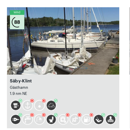
Wind
88
Säby-Klint
Gästhamn
1.9 nm NE