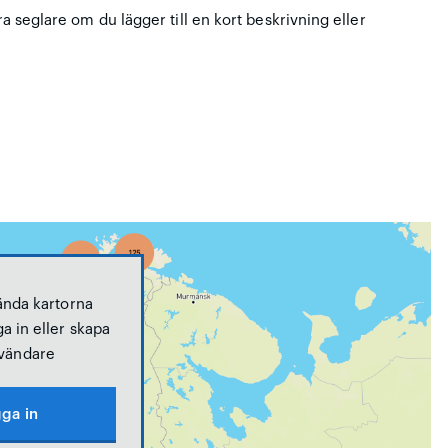
ra seglare om du lägger till en kort beskrivning eller
ända kartorna
a in eller skapa
vändare
ga in