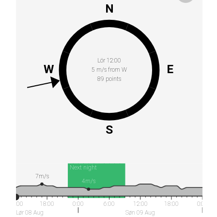
N
Lör 12:00
W
E
5 m/s from W
89 points
S
Next night
7m/s
4m/s
12:00
18:00
0:00
6:00
12:00
18:00
0:00
Lør 08 Aug
Søn 09 Aug