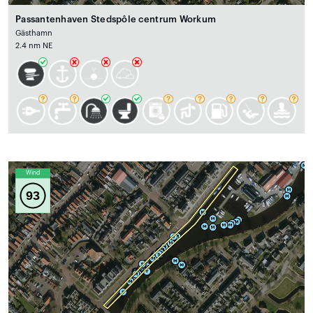
Passantenhaven Stedspôle centrum Workum
Gästhamn
2.4 nm NE
Wind
93