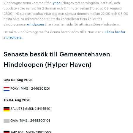
Vindprognoserna kommer från
yr.no
(Norges meteorologiska institut), och
uppdaterades senast för 2 timmar och 2 minuter sedan (Torsdag 06 Augusti
22:30). Nästa nattresultat visar dig den sämsta timmen mellan 22:00 och 08:00
nästa natt. Vi rekommenderar att du kontrollerar flera källor för
vindprognoser.
windy.com
är en bra hemsida för att visa större vindsystem.
De säkra vindriktningarna för denna hamn lades till 1. Nov 2023.
Klicka här för
att redigera
.
Senaste besök till Gemeentehaven
Hindeloopen (Hylper Haven)
Ons 05 Aug 2026
FOXY [MMSI: 244630120]
Tis 04 Aug 2026
SALUTE [MMSI: 211414540]
GAIA [MMSI: 244830010]
PAPAJOE [MMSI: 211811050]