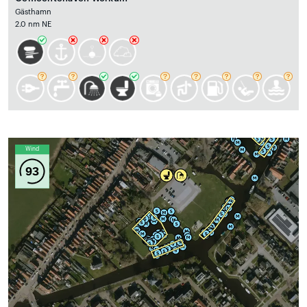
Gästhamn
2.0 nm NE
Wind
93