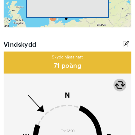
Vindskydd
Skydd nästa natt
71 poäng
N
Tor 23:00