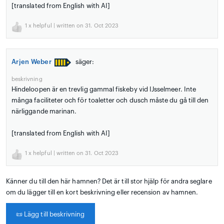
[translated from English with AI]
1
x helpful | written on 31. Oct 2023
Arjen Weber
säger:
beskrivning
Hindeloopen är en trevlig gammal fiskeby vid IJsselmeer. Inte
många faciliteter och för toaletter och dusch måste du gå till den
närliggande marinan.
[translated from English with AI]
1
x helpful | written on 31. Oct 2023
Känner du till den här hamnen? Det är till stor hjälp för andra seglare
om du lägger till en kort beskrivning eller recension av hamnen.
📜
Lägg till beskrivning