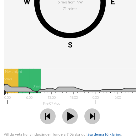
W
E
6 m/s from NW
71 points
S
Next night
6m/s
0m/s
0:00
6:00
12:00
18:00
0:00
6:00
Fre 07 Aug
Vill du veta hur vindpoängen fungerar? Då ska du
läsa denna förklaring
.