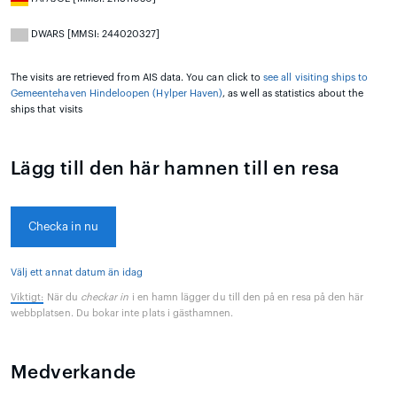
DWARS [MMSI: 244020327]
The visits are retrieved from AIS data. You can click to
see all visiting ships to
Gemeentehaven Hindeloopen (Hylper Haven)
, as well as statistics about the
ships that visits
Lägg till den här hamnen till en resa
Checka in nu
Välj ett annat datum än idag
Viktigt:
När du
checkar in
i en hamn lägger du till den på en resa på den här
webbplatsen. Du bokar inte plats i gästhamnen.
Medverkande