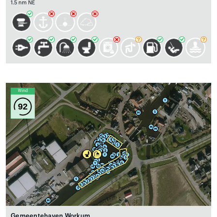
1.5 nm NE
Wind
92
Gemeentehaven Workum