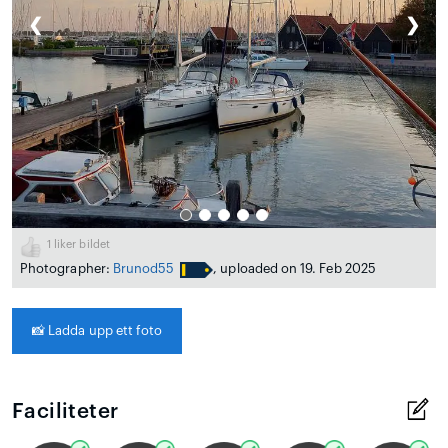
❮
❯
1
liker bildet
Photographer:
Brunod55
, uploaded on 19. Feb 2025
📸
Ladda upp ett foto
Faciliteter