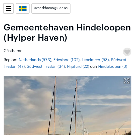
svenskhamnguide.se
Gemeentehaven Hindeloopen
(Hylper Haven)
Gästhamn
Region:
Netherlands (573)
,
Friesland (102)
,
IJsselmeer (53)
,
Súdwest-
Fryslân (47)
,
Súdwest Fryslân (34)
,
Nijefurd (22)
och
Hindeloopen (3)