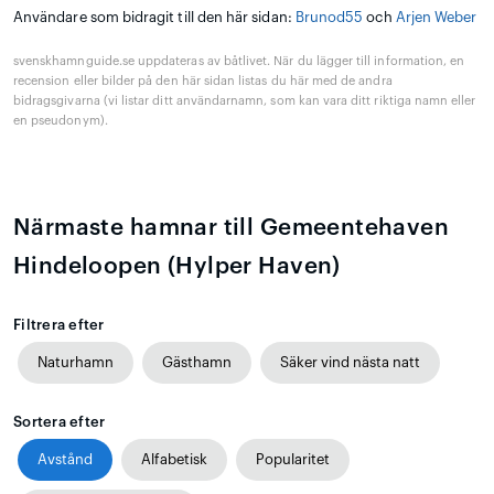
Användare som bidragit till den här sidan:
Brunod55
och
Arjen Weber
svenskhamnguide.se uppdateras av båtlivet. När du lägger till information, en
recension eller bilder på den här sidan listas du här med de andra
bidragsgivarna (vi listar ditt användarnamn, som kan vara ditt riktiga namn eller
en pseudonym).
Närmaste hamnar till Gemeentehaven
Hindeloopen (Hylper Haven)
Filtrera efter
Naturhamn
Gästhamn
Säker vind nästa natt
Sortera efter
Avstånd
Alfabetisk
Popularitet