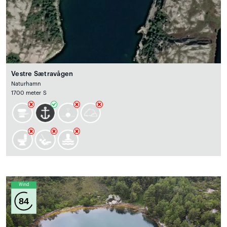
Vestre Sætravågen
Naturhamn
1700 meter S
Wind
84