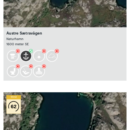
Austre Sætravågen
Naturhamn
1600 meter SE
Wind
62