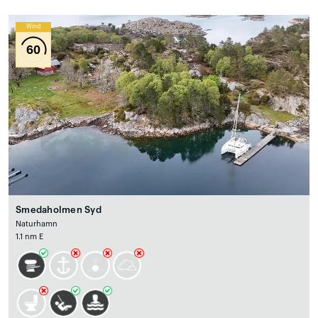
Wind
60
Smedaholmen Syd
Naturhamn
1.1 nm E