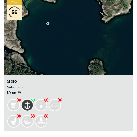
Wind
56
Siglo
Naturhamn
1.0 nm W