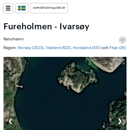
svenskhamnguide.se
Fureholmen - Ivarsøy
Naturhamn
Region:
Norway (3523)
,
Vestland (622)
,
Hordaland (410)
och
Fitjar (26)
❮
❯