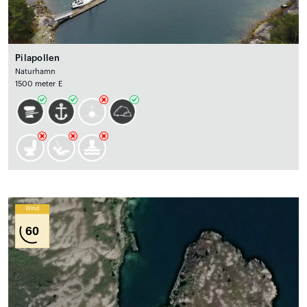
Pilapollen
Naturhamn
1500 meter E
Wind
60