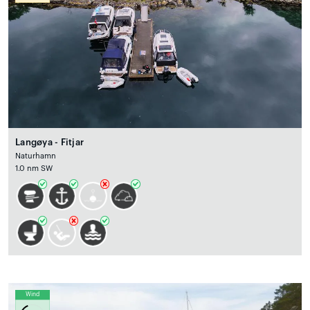
Langøya - Fitjar
Naturhamn
1.0 nm SW
Wind