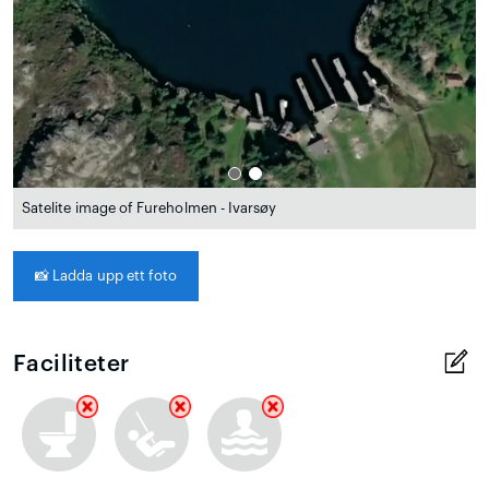
Satelite image of Fureholmen - Ivarsøy
📸
Ladda upp ett foto
Faciliteter