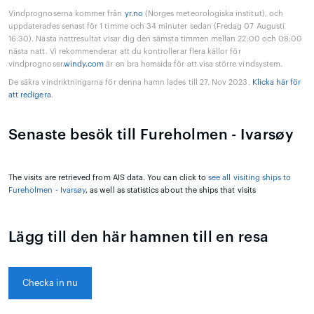
Vindprognoserna kommer från
yr.no
(Norges meteorologiska institut), och
uppdaterades senast för 1 timme och 34 minuter sedan (Fredag 07 Augusti
16:30). Nästa nattresultat visar dig den sämsta timmen mellan 22:00 och 08:00
nästa natt. Vi rekommenderar att du kontrollerar flera källor för
vindprognoser.
windy.com
är en bra hemsida för att visa större vindsystem.
De säkra vindriktningarna för denna hamn lades till 27. Nov 2023.
Klicka här för
att redigera
.
Senaste besök till Fureholmen - Ivarsøy
The visits are retrieved from AIS data. You can click to
see all visiting ships to
Fureholmen - Ivarsøy
, as well as statistics about the ships that visits
Lägg till den här hamnen till en resa
Checka in nu