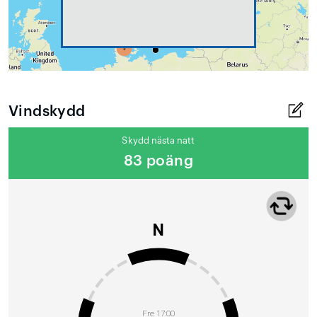
Vindskydd
Skydd nästa natt
83 poäng
N
Fre 17:00