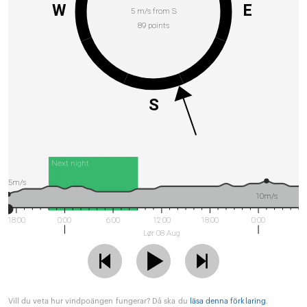
W
E
5 m/s from S
89 points
S
Next night
5m/s
10m/s
18:00
0:00
6:00
12:00
18:00
0:00
Lør 08 Aug
Vill du veta hur vindpoängen fungerar? Då ska du
läsa denna förklaring
.