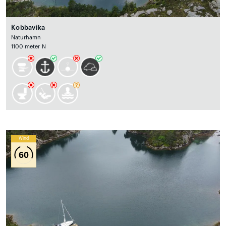
Kobbavika
Naturhamn
1100 meter N
Wind
60