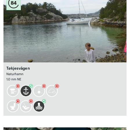
84
Tøkjesvågen
Naturhamn
1.0 nm NE