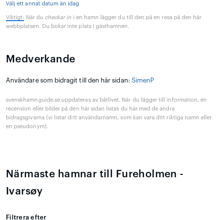
Välj ett annat datum än idag
Viktigt:
När du
checkar in
i en hamn lägger du till den på en resa på den här
webbplatsen. Du bokar inte plats i gästhamnen.
Medverkande
Användare som bidragit till den här sidan:
SimenP
svenskhamnguide.se uppdateras av båtlivet. När du lägger till information, en
recension eller bilder på den här sidan listas du här med de andra
bidragsgivarna (vi listar ditt användarnamn, som kan vara ditt riktiga namn eller
en pseudonym).
Närmaste hamnar till Fureholmen -
Ivarsøy
Filtrera efter