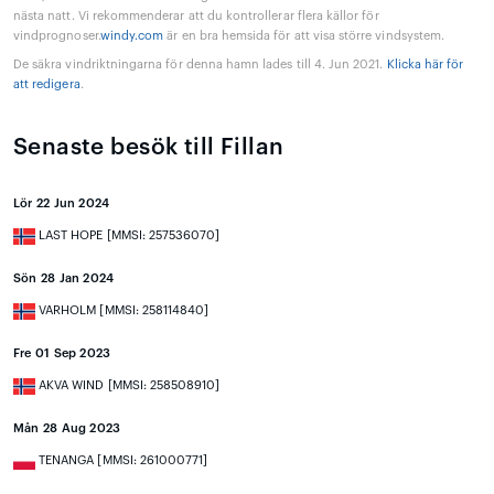
nästa natt. Vi rekommenderar att du kontrollerar flera källor för
vindprognoser.
windy.com
är en bra hemsida för att visa större vindsystem.
De säkra vindriktningarna för denna hamn lades till 4. Jun 2021.
Klicka här för
att redigera
.
Senaste besök till Fillan
Lör 22 Jun 2024
LAST HOPE [MMSI: 257536070]
Sön 28 Jan 2024
VARHOLM [MMSI: 258114840]
Fre 01 Sep 2023
AKVA WIND [MMSI: 258508910]
Mån 28 Aug 2023
TENANGA [MMSI: 261000771]