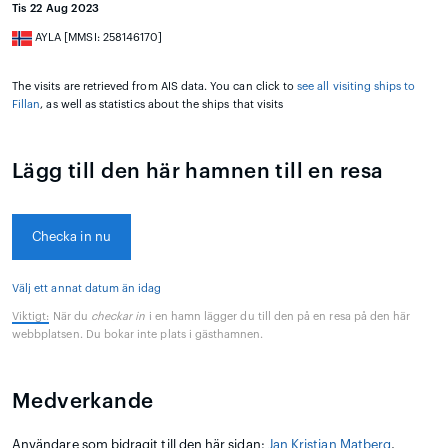
Tis 22 Aug 2023
AYLA [MMSI: 258146170]
The visits are retrieved from AIS data. You can click to
see all visiting ships to
Fillan
, as well as statistics about the ships that visits
Lägg till den här hamnen till en resa
Checka in nu
Välj ett annat datum än idag
Viktigt:
När du
checkar in
i en hamn lägger du till den på en resa på den här
webbplatsen. Du bokar inte plats i gästhamnen.
Medverkande
Användare som bidragit till den här sidan:
Jan Kristian Matberg
,