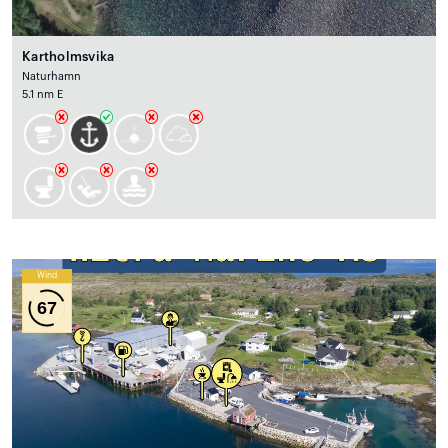
Kartholmsvika
Naturhamn
5.1 nm E
Wind
67