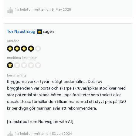
1
x helpful | written on 9. May 2026
Tor Nausthaug
säger:
område
maritima kvaliteter
beskrivning
Bryggorna verkar tyvärr dåligt underhållna. Delar av
bryggfendern var borta och skarpa skruvar/spikar stod kvar med
stor potential att skada båten. Inga faciliteter som toalett eller
dusch. Dessa förhållanden tillsammans med ett styvt pris på 350
kr per dygn gör marinan svår att rekommendera.
[translated from Norwegian with AI]
1
x helpful | written on 10. Jun 2024