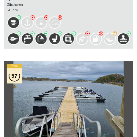
Gästhamn
5.0 nm E
Wind
57