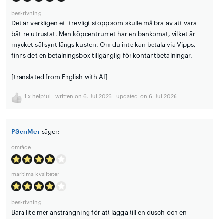
beskrivning
Det är verkligen ett trevligt stopp som skulle må bra av att vara
bättre utrustat. Men köpcentrumet har en bankomat, vilket är
mycket sällsynt längs kusten. Om du inte kan betala via Vipps,
finns det en betalningsbox tillgänglig för kontantbetalningar.
[translated from English with AI]
1
x helpful | written on 6. Jul 2026 | updated_on 6. Jul 2026
PSenMer
säger:
område
maritima kvaliteter
beskrivning
Bara lite mer ansträngning för att lägga till en dusch och en