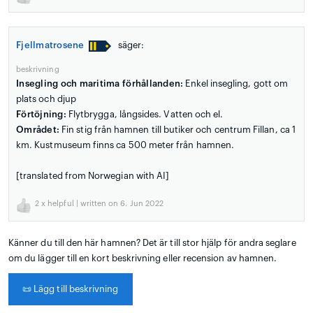
Fjellmatrosene
säger:
beskrivning
Insegling och maritima förhållanden:
Enkel insegling, gott om
plats och djup
Förtöjning:
Flytbrygga, långsides. Vatten och el.
Området:
Fin stig från hamnen till butiker och centrum Fillan, ca 1
km. Kustmuseum finns ca 500 meter från hamnen.
[translated from Norwegian with AI]
2
x helpful | written on 6. Jun 2022
Känner du till den här hamnen? Det är till stor hjälp för andra seglare
om du lägger till en kort beskrivning eller recension av hamnen.
📜
Lägg till beskrivning