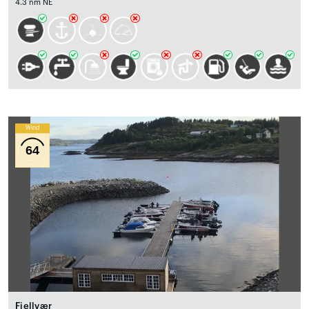
4.3 nm NE
Wind
64
Fjellvær