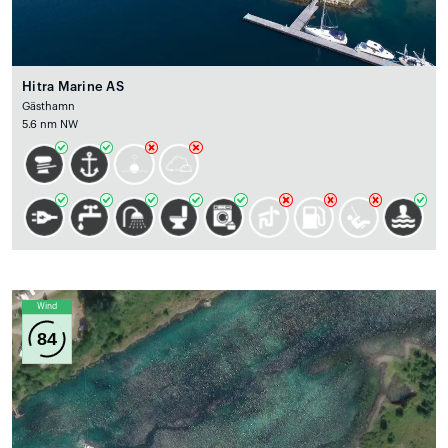
Hitra Marine AS
Gästhamn
5.6 nm NW
Wind
84