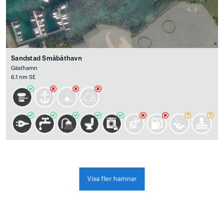
Sandstad Småbåthavn
Gästhamn
6.1 nm SE
Visa fler hamnar