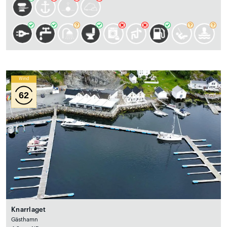
Wind
62
Knarrlaget
Gästhamn