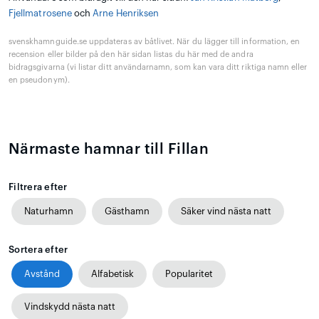
Fjellmatrosene
och
Arne Henriksen
svenskhamnguide.se uppdateras av båtlivet. När du lägger till information, en
recension eller bilder på den här sidan listas du här med de andra
bidragsgivarna (vi listar ditt användarnamn, som kan vara ditt riktiga namn eller
en pseudonym).
Närmaste hamnar till Fillan
Filtrera efter
Naturhamn
Gästhamn
Säker vind nästa natt
Sortera efter
Avstånd
Alfabetisk
Popularitet
Vindskydd nästa natt