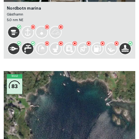
Nordbotn marina
Gästhamn
5.0 nm NE
Wind
83