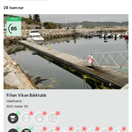
28
hamnar
Wind
85
Fillan Vikan Båtklubb
Gästhamn
900 meter SE