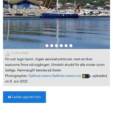
0
liker bildet
Fin och lugn hamn. Ingen servicefunktioner, men en liten
soptunna finns vid utgången. Utmärkt skydd för alla vindar utom
östliga. Hamnavgift betalas på Swish.
Photographer:
Fjellmatrosene
(fjellmatrosene.no)
, uploaded
on 6. Jun 2022
📸
Ladda upp ett foto