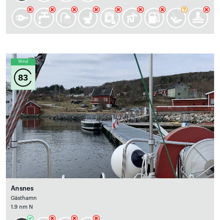
Wind
83
Ansnes
Gästhamn
1.9 nm N