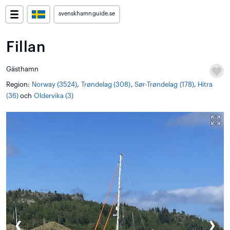
svenskhamnguide.se
Fillan
Gästhamn
Region:
Norway (3524)
,
Trøndelag (308)
,
Sør-Trøndelag (178)
,
Hitra
(36)
och
Oldervika (3)
❮
❯