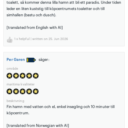
toalett, så kommer denna lilla hamn att bli ett paradis. Under tiden
leder en liten kuststig till köpcentrumets toaletter och till
simhallen (bastu och dusch).
[translated from English with AI]
1
x helpful | written on 25. Jun 2026
Per Garen
säger:
område
maritima kvaliteter
beskrivning
Fin hamn med vatten och el, enkel insegling och 10 minuter till
köpcentrum.
[translated from Norwegian with AI]