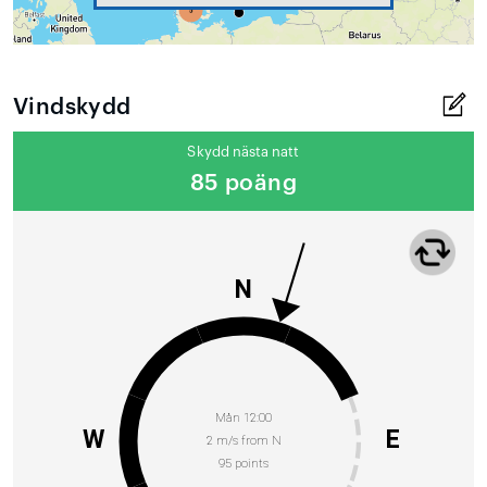
Vindskydd
Skydd nästa natt
85 poäng
N
Mån 12:00
W
E
2 m/s from N
95 points