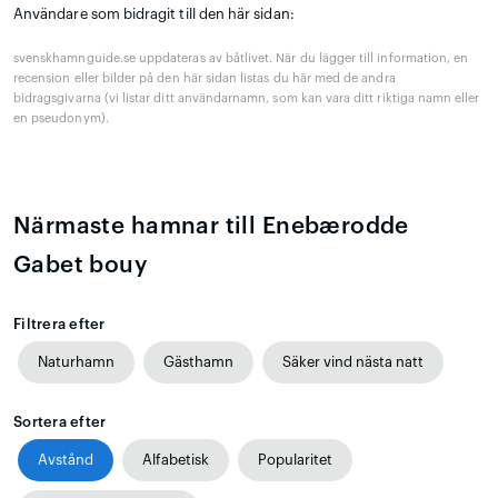
Användare som bidragit till den här sidan:
svenskhamnguide.se uppdateras av båtlivet. När du lägger till information, en
recension eller bilder på den här sidan listas du här med de andra
bidragsgivarna (vi listar ditt användarnamn, som kan vara ditt riktiga namn eller
en pseudonym).
Närmaste hamnar till Enebærodde
Gabet bouy
Filtrera efter
Naturhamn
Gästhamn
Säker vind nästa natt
Sortera efter
Avstånd
Alfabetisk
Popularitet