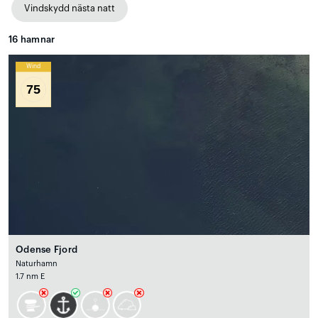
Vindskydd nästa natt
16
hamnar
Wind
75
Odense Fjord
Naturhamn
1.7 nm E