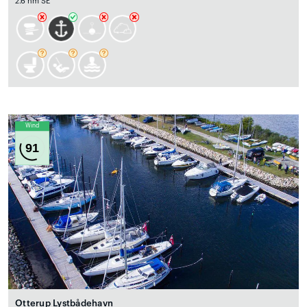
2.6 nm SE
Wind
91
Otterup Lystbådehavn