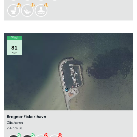
Wind
81
Bregnør Fiskerihavn
Gästhamn
2.4 nm SE