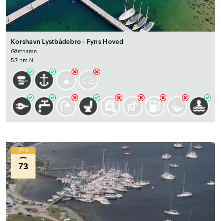
Korshavn Lystbådebro - Fyns Hoved
Gästhamn
5.7 nm N
Wind
73