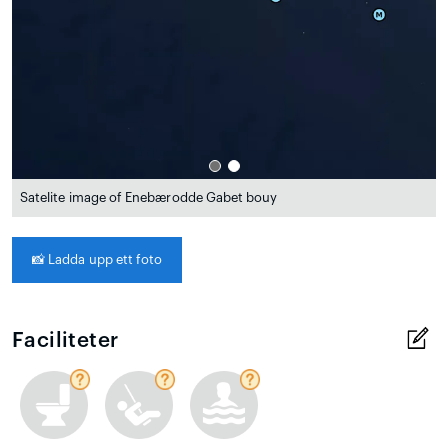
Satelite image of Enebærodde Gabet bouy
📸
Ladda upp ett foto
Faciliteter