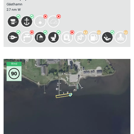
Gästhamn
2.7 nm W
Wind
90