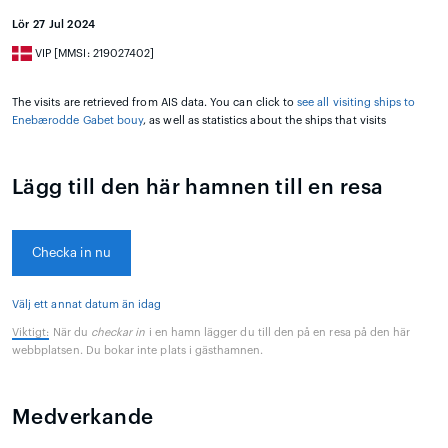
Lör 27 Jul 2024
VIP [MMSI: 219027402]
The visits are retrieved from AIS data. You can click to
see all visiting ships to
Enebærodde Gabet bouy
, as well as statistics about the ships that visits
Lägg till den här hamnen till en resa
Checka in nu
Välj ett annat datum än idag
Viktigt:
När du
checkar in
i en hamn lägger du till den på en resa på den här
webbplatsen. Du bokar inte plats i gästhamnen.
Medverkande