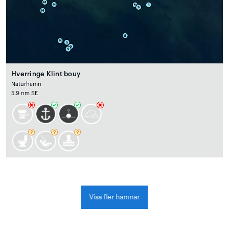
Hverringe Klint bouy
Naturhamn
5.9 nm SE
Visa fler hamnar