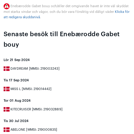
Enebærodde Gabet bouy och/eller det omgivande havet är inte väl skyddat
mot starka vindar och vågor, och du bör vara försiktig vid dåligt väder
Klicka för
att redigera skyddsnivå
.
Senaste besök till Enebærodde Gabet
bouy
Lör 21 Sep 2024
DAYDREAM [MMSI: 219003243]
Tis 17 Sep 2024
MISS L [MMSI: 219014442]
Tor 01 Aug 2024
KITECRUISER [MMSI: 219032889]
Tis 30 Jul 2024
ABELONE [MMSI: 219000835]