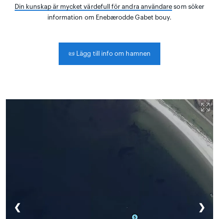
Din kunskap är mycket värdefull för andra användare
som söker
information om Enebærodde Gabet bouy.
📜
Lägg till info om hamnen
❮
❯