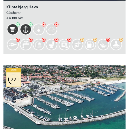
Klintebjerg Havn
Gästhamn
4.0 nm SW
Wind
77