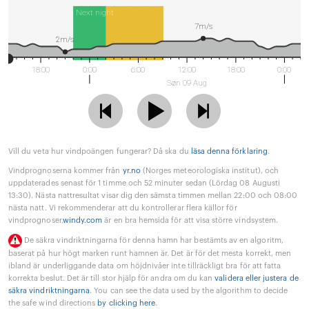
Next night
7m/s
2m/s
18:00
0:00
6:00
12:00
18:00
0:00
Søn 09 Aug
Vill du veta hur vindpoängen fungerar? Då ska du
läsa denna förklaring
.
Vindprognoserna kommer från
yr.no
(Norges meteorologiska institut), och
uppdaterades senast för 1 timme och 52 minuter sedan (Lördag 08 Augusti
13:30). Nästa nattresultat visar dig den sämsta timmen mellan 22:00 och 08:00
nästa natt. Vi rekommenderar att du kontrollerar flera källor för
vindprognoser.
windy.com
är en bra hemsida för att visa större vindsystem.
De säkra vindriktningarna för denna hamn har bestämts av en algoritm,
baserat på hur högt marken runt hamnen är. Det är för det mesta korrekt, men
ibland är underliggande data om höjdnivåer inte tillräckligt bra för att fatta
korrekta beslut. Det är till stor hjälp för andra om du kan
validera eller justera de
säkra vindriktningarna
. You can see the data used by the algorithm to decide
the safe wind directions
by clicking here
.