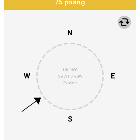
75 poäng
N
Lör 14:00
W
E
5 m/s from SW
76 points
S