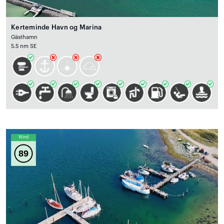
Kerteminde Havn og Marina
Gästhamn
5.5 nm SE
Wind
89