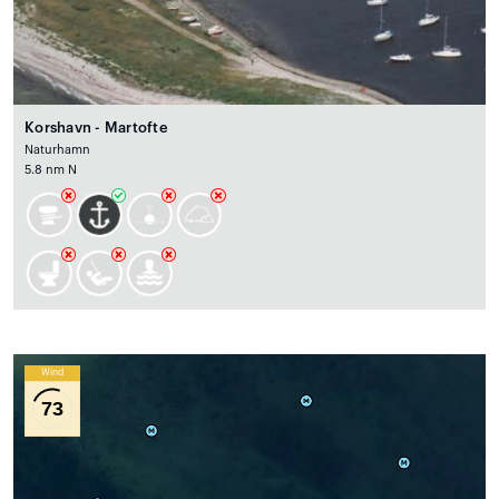
Korshavn - Martofte
Naturhamn
5.8 nm N
Wind
73