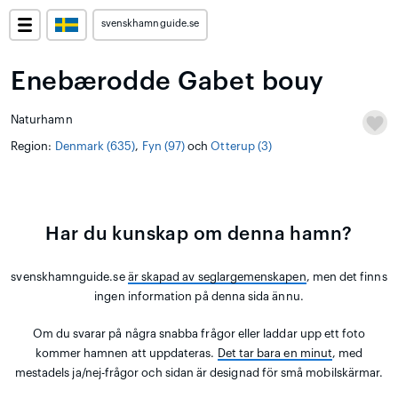
svenskhamnguide.se
Enebærodde Gabet bouy
Naturhamn
Region:
Denmark (635)
,
Fyn (97)
och
Otterup (3)
Har du kunskap om denna hamn?
svenskhamnguide.se
är skapad av seglargemenskapen
, men det finns
ingen information på denna sida ännu.
Om du svarar på några snabba frågor eller laddar upp ett foto
kommer hamnen att uppdateras.
Det tar bara en minut
, med
mestadels ja/nej-frågor och sidan är designad för små mobilskärmar.