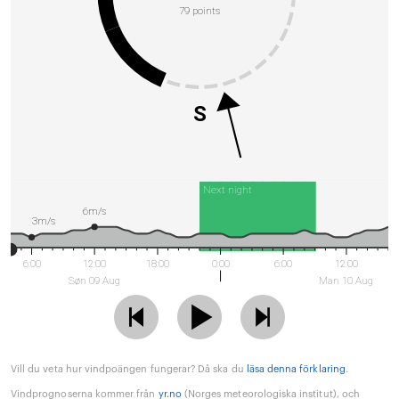
79 points
S
Next night
6m/s
3m/s
6:00
12:00
18:00
0:00
6:00
12:00
Søn 09 Aug
Man 10 Aug
Vill du veta hur vindpoängen fungerar? Då ska du
läsa denna förklaring
.
Vindprognoserna kommer från
yr.no
(Norges meteorologiska institut), och