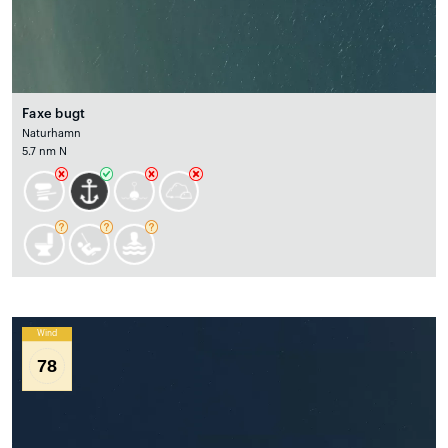
Faxe bugt
Naturhamn
5.7 nm N
Wind
78