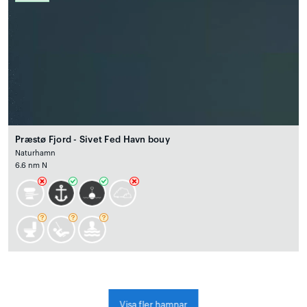
Præstø Fjord - Sivet Fed Havn bouy
Naturhamn
6.6 nm N
Visa fler hamnar