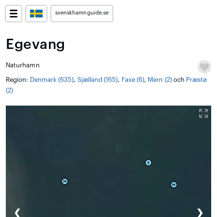
svenskhamnguide.se
Egevang
Naturhamn
Region:
Denmark (635)
,
Sjælland (165)
,
Faxe (6)
,
Mern (2)
och
Præstø
(2)
❮
❯