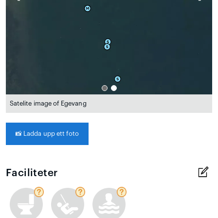
Satelite image of Egevang
📸
Ladda upp ett foto
Faciliteter