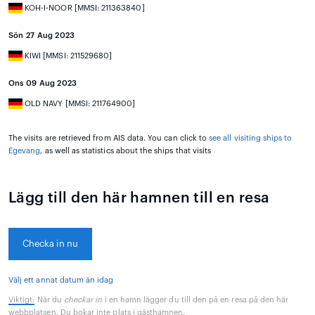
KOH-I-NOOR [MMSI: 211363840]
Sön 27 Aug 2023
KIWI [MMSI: 211529680]
Ons 09 Aug 2023
OLD NAVY [MMSI: 211764900]
The visits are retrieved from AIS data. You can click to
see all visiting ships to
Egevang
, as well as statistics about the ships that visits
Lägg till den här hamnen till en resa
Checka in nu
Välj ett annat datum än idag
Viktigt:
När du
checkar in
i en hamn lägger du till den på en resa på den här
webbplatsen. Du bokar inte plats i gästhamnen.