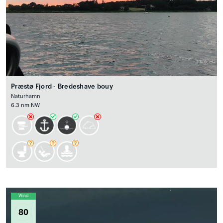
Præstø Fjord - Bredeshave bouy
Naturhamn
6.3 nm NW
Wind
80