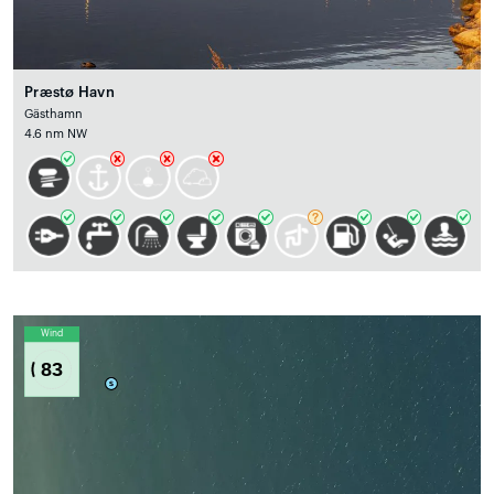
Præstø Havn
Gästhamn
4.6 nm NW
Wind
83