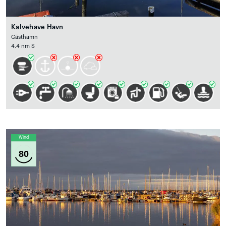
Kalvehave Havn
Gästhamn
4.4 nm S
Wind
80