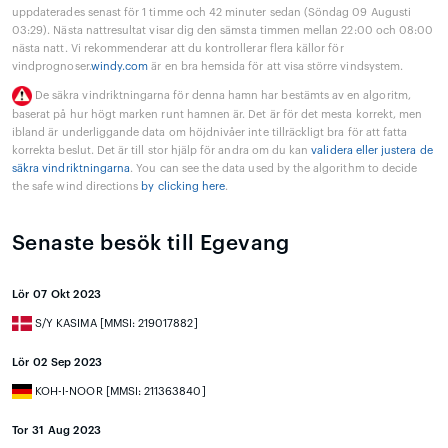
uppdaterades senast för 1 timme och 42 minuter sedan (Söndag 09 Augusti
03:29). Nästa nattresultat visar dig den sämsta timmen mellan 22:00 och 08:00
nästa natt. Vi rekommenderar att du kontrollerar flera källor för
vindprognoser.
windy.com
är en bra hemsida för att visa större vindsystem.
De säkra vindriktningarna för denna hamn har bestämts av en algoritm,
baserat på hur högt marken runt hamnen är. Det är för det mesta korrekt, men
ibland är underliggande data om höjdnivåer inte tillräckligt bra för att fatta
korrekta beslut. Det är till stor hjälp för andra om du kan
validera eller justera de
säkra vindriktningarna
. You can see the data used by the algorithm to decide
the safe wind directions
by clicking here
.
Senaste besök till Egevang
Lör 07 Okt 2023
S/Y KASIMA [MMSI: 219017882]
Lör 02 Sep 2023
KOH-I-NOOR [MMSI: 211363840]
Tor 31 Aug 2023