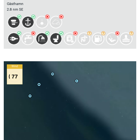
Gästhamn
2.8 nm SE
Wind
77