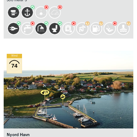
500 meter S
Wind
74
Nyord Havn