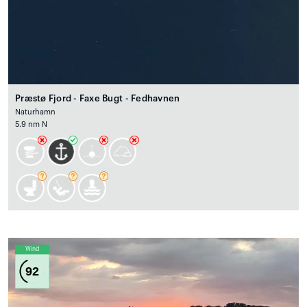
Præstø Fjord - Faxe Bugt - Fedhavnen
Naturhamn
5.9 nm N
Wind
92