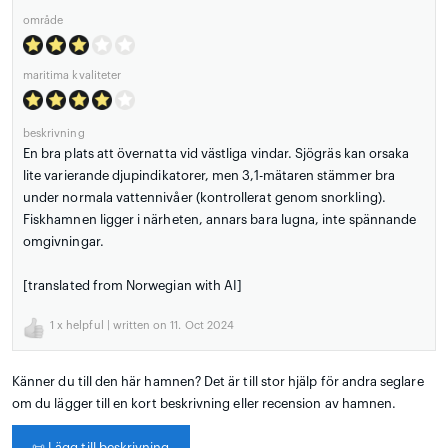
område
maritima kvaliteter
beskrivning
En bra plats att övernatta vid västliga vindar. Sjögräs kan orsaka
lite varierande djupindikatorer, men 3,1-mätaren stämmer bra
under normala vattennivåer (kontrollerat genom snorkling).
Fiskhamnen ligger i närheten, annars bara lugna, inte spännande
omgivningar.
[translated from Norwegian with AI]
1
x helpful | written on 11. Oct 2024
Känner du till den här hamnen? Det är till stor hjälp för andra seglare
om du lägger till en kort beskrivning eller recension av hamnen.
📜
Lägg till beskrivning