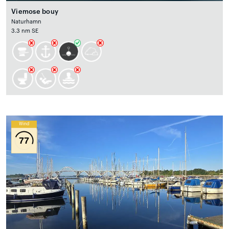
Viemose bouy
Naturhamn
3.3 nm SE
Wind
77