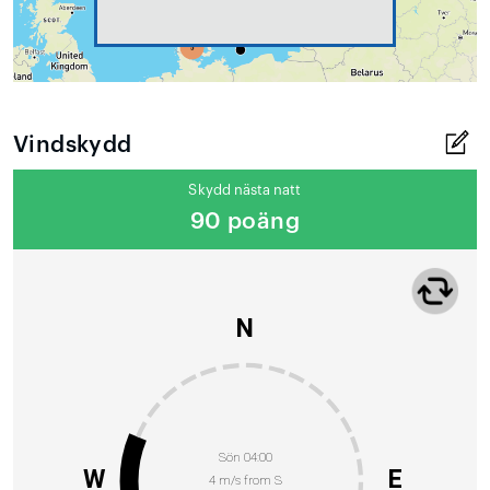
Vindskydd
Skydd nästa natt
90 poäng
N
Sön 04:00
W
E
4 m/s from S