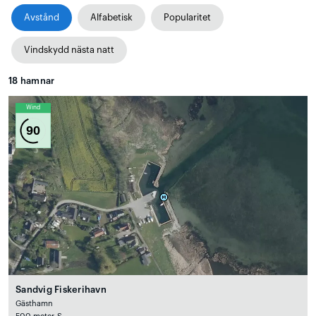
Avstånd
Alfabetisk
Popularitet
Vindskydd nästa natt
18
hamnar
Wind
90
Sandvig Fiskerihavn
Gästhamn