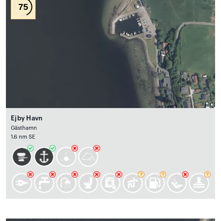
75
Ejby Havn
Gästhamn
1.6 nm SE