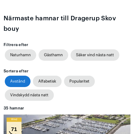
Närmaste hamnar till Dragerup Skov
bouy
Filtrera efter
Naturhamn
Gästhamn
Säker vind nästa natt
Sortera efter
Avstånd
Alfabetisk
Popularitet
Vindskydd nästa natt
35
hamnar
Wind
71