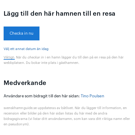
Lägg till den här hamnen till en resa
Checka in nu
Välj ett annat datum än idag
Viktigt:
När du
checkar in
i en hamn lägger du till den på en resa på den här
webbplatsen. Du bokar inte plats i gästhamnen.
Medverkande
Användare som bidragit till den här sidan:
Tino Poulsen
svenskhamnguide.se uppdateras av båtlivet. När du lägger till information, en
recension eller bilder på den här sidan listas du här med de andra
bidragsgivarna (vi listar ditt användarnamn, som kan vara ditt riktiga namn eller
en pseudonym).