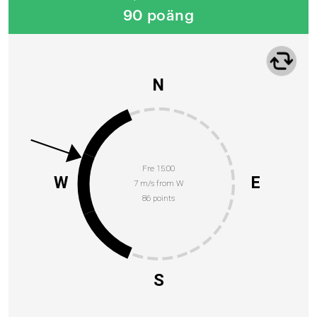
90 poäng
N
Fre 15:00
W
E
7 m/s from W
86 points
S