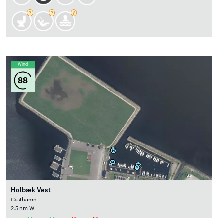
Wind
88
Holbæk Vest
Gästhamn
2.5 nm W