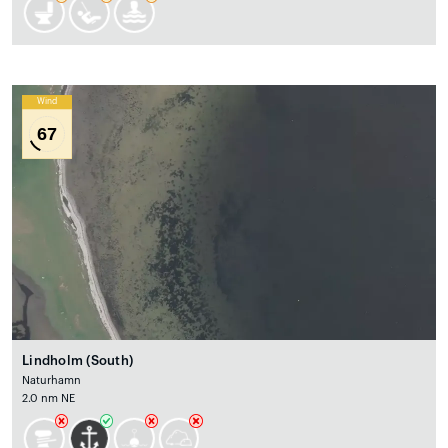
Wind
67
Lindholm (South)
Naturhamn
2.0 nm NE