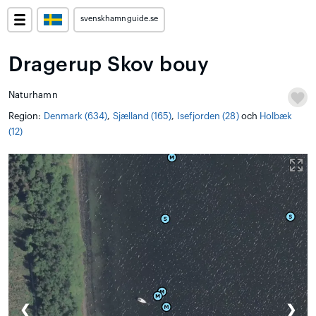
svenskhamnguide.se
Dragerup Skov bouy
Naturhamn
Region:
Denmark (634)
,
Sjælland (165)
,
Isefjorden (28)
och
Holbæk
(12)
❮
❯