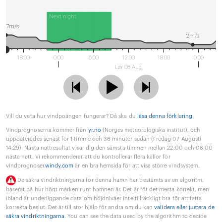
Next night
7m/s
2m/s
18:00
0:00
6:00
12:00
18:00
0:00
Lør 08 Aug
Vill du veta hur vindpoängen fungerar? Då ska du
läsa denna förklaring
.
Vindprognoserna kommer från
yr.no
(Norges meteorologiska institut), och
uppdaterades senast för 1 timme och 36 minuter sedan (Fredag 07 Augusti
14:29). Nästa nattresultat visar dig den sämsta timmen mellan 22:00 och 08:00
nästa natt. Vi rekommenderar att du kontrollerar flera källor för
vindprognoser.
windy.com
är en bra hemsida för att visa större vindsystem.
De säkra vindriktningarna för denna hamn har bestämts av en algoritm,
baserat på hur högt marken runt hamnen är. Det är för det mesta korrekt, men
ibland är underliggande data om höjdnivåer inte tillräckligt bra för att fatta
korrekta beslut. Det är till stor hjälp för andra om du kan
validera eller justera de
säkra vindriktningarna
. You can see the data used by the algorithm to decide