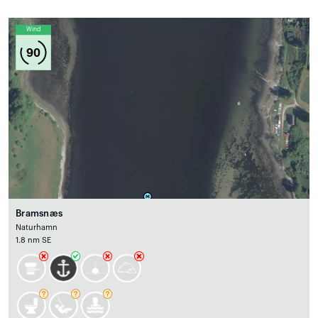
Wind
90
Bramsnæs
Naturhamn
1.8 nm SE