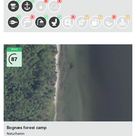
Wind
87
Bognæs forest camp
Naturhamn