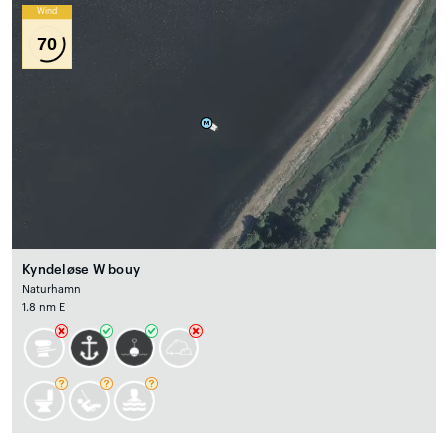
Wind
70
Kyndeløse W bouy
Naturhamn
1.8 nm E