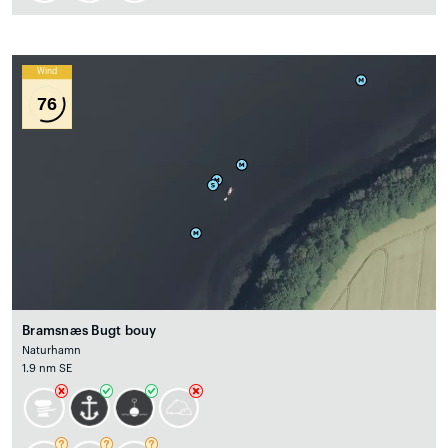
Wind
76
Bramsnæs Bugt bouy
Naturhamn
1.9 nm SE