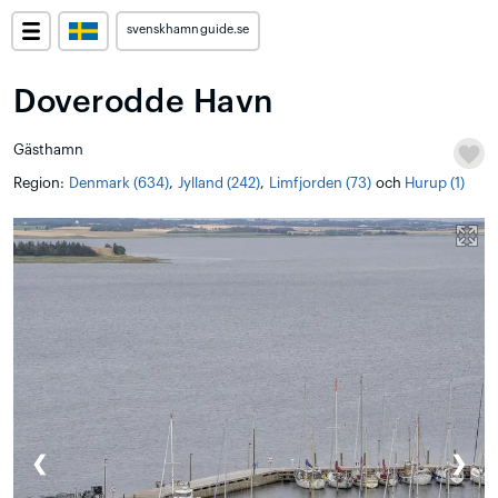
svenskhamnguide.se
Doverodde Havn
Gästhamn
Region:
Denmark (634)
,
Jylland (242)
,
Limfjorden (73)
och
Hurup (1)
❮
❯