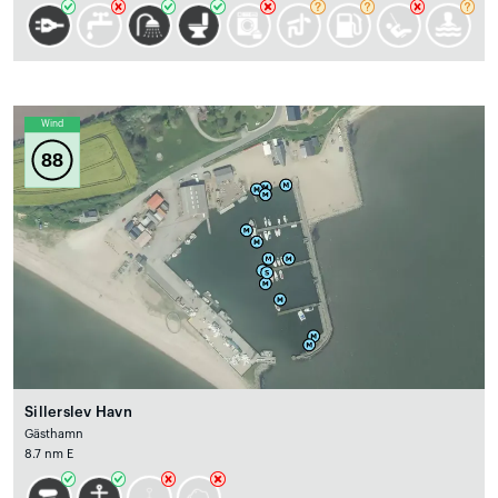
Wind
88
Sillerslev Havn
Gästhamn
8.7 nm E