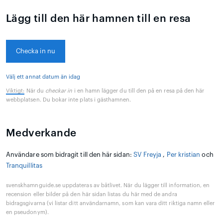
Lägg till den här hamnen till en resa
Checka in nu
Välj ett annat datum än idag
Viktigt:
När du
checkar in
i en hamn lägger du till den på en resa på den här
webbplatsen. Du bokar inte plats i gästhamnen.
Medverkande
Användare som bidragit till den här sidan:
SV Freyja
,
Per kristian
och
Tranquillitas
svenskhamnguide.se uppdateras av båtlivet. När du lägger till information, en
recension eller bilder på den här sidan listas du här med de andra
bidragsgivarna (vi listar ditt användarnamn, som kan vara ditt riktiga namn eller
en pseudonym).