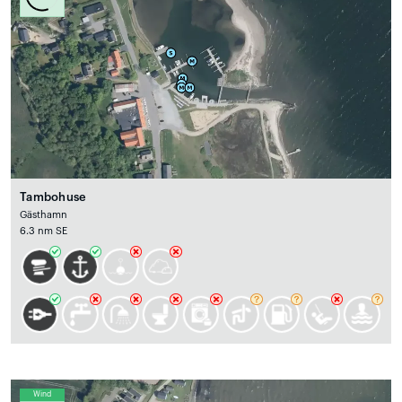
Tambohuse
Gästhamn
6.3 nm SE
Wind