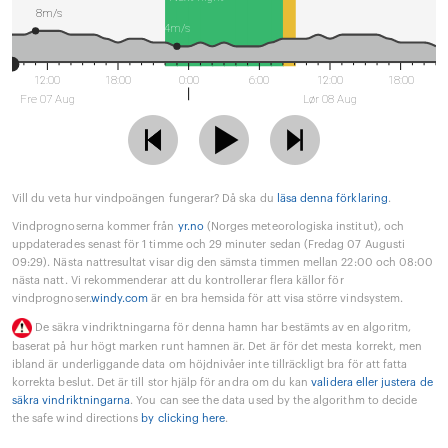
8m/s
4m/s
12:00
18:00
0:00
6:00
12:00
18:00
Fre 07 Aug
Lør 08 Aug
Vill du veta hur vindpoängen fungerar? Då ska du
läsa denna förklaring
.
Vindprognoserna kommer från
yr.no
(Norges meteorologiska institut), och
uppdaterades senast för 1 timme och 29 minuter sedan (Fredag 07 Augusti
09:29). Nästa nattresultat visar dig den sämsta timmen mellan 22:00 och 08:00
nästa natt. Vi rekommenderar att du kontrollerar flera källor för
vindprognoser.
windy.com
är en bra hemsida för att visa större vindsystem.
De säkra vindriktningarna för denna hamn har bestämts av en algoritm,
baserat på hur högt marken runt hamnen är. Det är för det mesta korrekt, men
ibland är underliggande data om höjdnivåer inte tillräckligt bra för att fatta
korrekta beslut. Det är till stor hjälp för andra om du kan
validera eller justera de
säkra vindriktningarna
. You can see the data used by the algorithm to decide
the safe wind directions
by clicking here
.