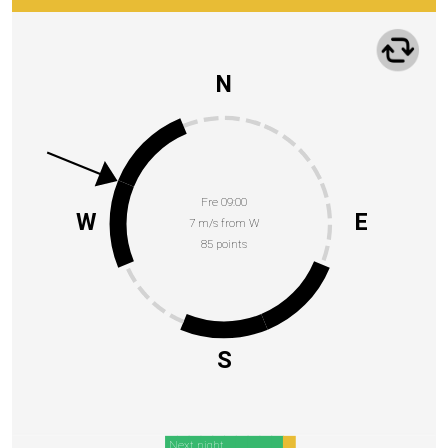
N
Fre 09:00
W
E
7 m/s from W
85 points
S
Next night