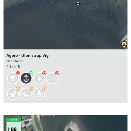
Agerø - Glomstrup Vig
Naturhamn
4.9 nm E
Wind
89