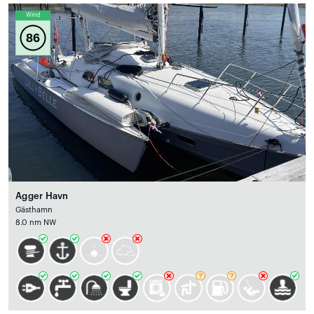
Wind
86
Agger Havn
Gästhamn
8.0 nm NW