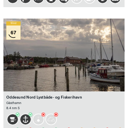
Wind
67
Oddesund Nord Lystbåde- og Fiskerihavn
Gästhamn
8.4 nm S