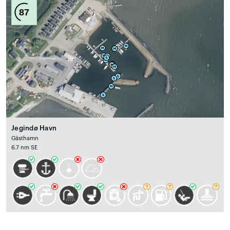
87
Jegindø Havn
Gästhamn
6.7 nm SE