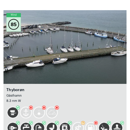
Wind
85
Thyborøn
Gästhamn
8.3 nm W