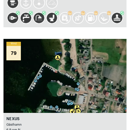
Wind
79
NEXUS
Gästhamn
6.9 nm N