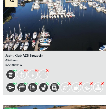
74
Jacht Klub AZS Szczecin
Gästhamn
500 meter W