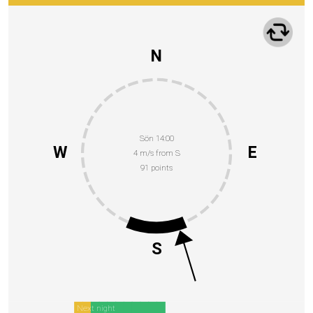
N
Sön 14:00
W
E
4 m/s from S
91 points
S
Next night