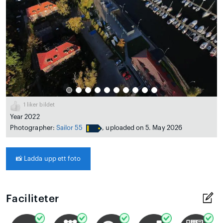
1
liker bildet
Year 2022
Photographer:
Sailor 55
, uploaded on 5. May 2026
📸
Ladda upp ett foto
Faciliteter