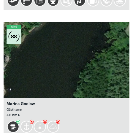
Wind
88
Marina Goclaw
Gästhamn
4.6 nm N