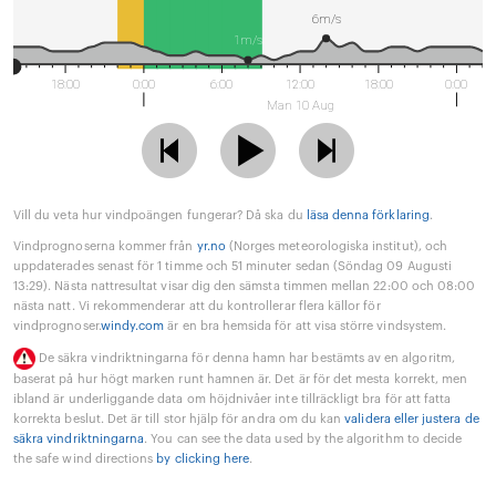
6m/s
1m/s
18:00
0:00
6:00
12:00
18:00
0:00
Man 10 Aug
Vill du veta hur vindpoängen fungerar? Då ska du
läsa denna förklaring
.
Vindprognoserna kommer från
yr.no
(Norges meteorologiska institut), och
uppdaterades senast för 1 timme och 51 minuter sedan (Söndag 09 Augusti
13:29). Nästa nattresultat visar dig den sämsta timmen mellan 22:00 och 08:00
nästa natt. Vi rekommenderar att du kontrollerar flera källor för
vindprognoser.
windy.com
är en bra hemsida för att visa större vindsystem.
De säkra vindriktningarna för denna hamn har bestämts av en algoritm,
baserat på hur högt marken runt hamnen är. Det är för det mesta korrekt, men
ibland är underliggande data om höjdnivåer inte tillräckligt bra för att fatta
korrekta beslut. Det är till stor hjälp för andra om du kan
validera eller justera de
säkra vindriktningarna
. You can see the data used by the algorithm to decide
the safe wind directions
by clicking here
.