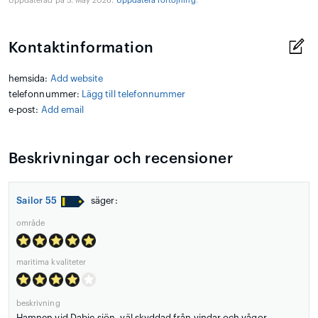
Uppdaterad på 5. May 2026.
Uppdatera förtöjning
.
Kontaktinformation
hemsida:
Add website
telefonnummer:
Lägg till telefonnummer
e-post:
Add email
Beskrivningar och recensioner
Sailor 55
säger:
område
maritima kvaliteter
beskrivning
Hamnen vid Dąbie-sjön, väl skyddad från vindar och vågor.