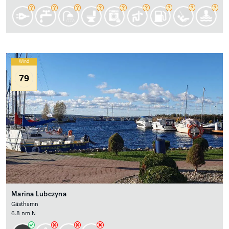
Wind
79
Marina Lubczyna
Gästhamn
6.8 nm N