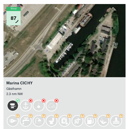
Wind
87
Marina CICHY
Gästhamn
2.3 nm NW