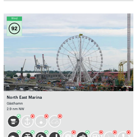
Wind
92
North East Marina
Gästhamn
2.9 nm NW