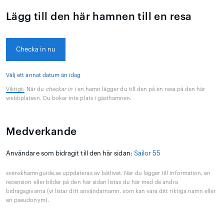
Lägg till den här hamnen till en resa
Checka in nu
Välj ett annat datum än idag
Viktigt:
När du
checkar in
i en hamn lägger du till den på en resa på den här
webbplatsen. Du bokar inte plats i gästhamnen.
Medverkande
Användare som bidragit till den här sidan:
Sailor 55
svenskhamnguide.se uppdateras av båtlivet. När du lägger till information, en
recension eller bilder på den här sidan listas du här med de andra
bidragsgivarna (vi listar ditt användarnamn, som kan vara ditt riktiga namn eller
en pseudonym).