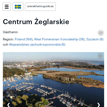
svenskhamnguide.se
Centrum Żeglarskie
Gästhamn
Region:
Poland (164)
,
West Pomeranian Voivodeship (38)
,
Szczecin (8)
och
Województwo zachodniopomorskie (6)
❮
❯