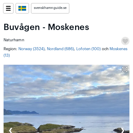
svenskhamnguide.se
Buvågen - Moskenes
Naturhamn
Region:
Norway (3524)
,
Nordland (686)
,
Lofoten (100)
och
Moskenes
(13)
❮
❯