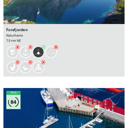
Forsfjorden
Naturhamn
7.5 nm NE
Wind
84