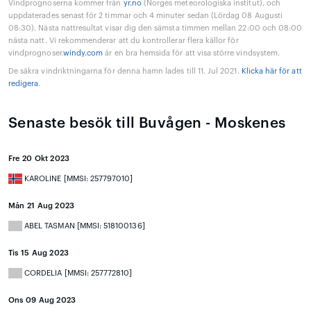
Vindprognoserna kommer från
yr.no
(Norges meteorologiska institut), och
uppdaterades senast för 2 timmar och 4 minuter sedan (Lördag 08 Augusti
08:30). Nästa nattresultat visar dig den sämsta timmen mellan 22:00 och 08:00
nästa natt. Vi rekommenderar att du kontrollerar flera källor för
vindprognoser.
windy.com
är en bra hemsida för att visa större vindsystem.
De säkra vindriktningarna för denna hamn lades till 11. Jul 2021.
Klicka här för att
redigera
.
Senaste besök till Buvågen - Moskenes
Fre 20 Okt 2023
KAROLINE [MMSI: 257797010]
Mån 21 Aug 2023
ABEL TASMAN [MMSI: 518100136]
Tis 15 Aug 2023
CORDELIA [MMSI: 257772810]
Ons 09 Aug 2023