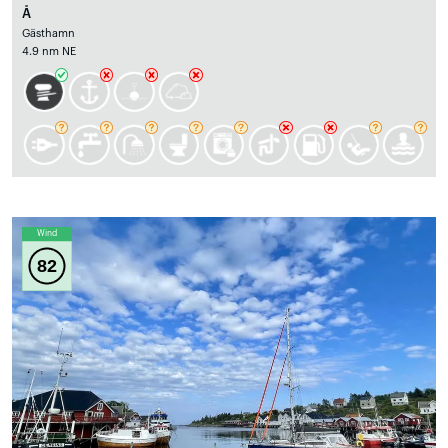
Å
Gästhamn
4.9 nm NE
Wind
82