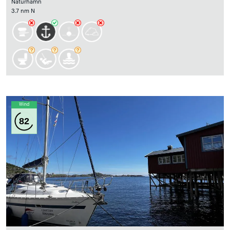
Naturhamn
3.7 nm N
Wind
82