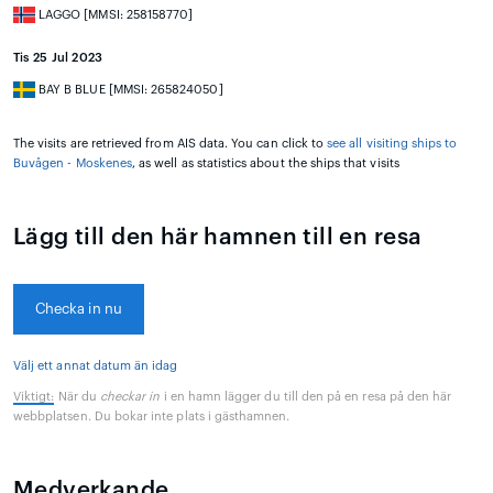
LAGGO [MMSI: 258158770]
Tis 25 Jul 2023
BAY B BLUE [MMSI: 265824050]
The visits are retrieved from AIS data. You can click to
see all visiting ships to
Buvågen - Moskenes
, as well as statistics about the ships that visits
Lägg till den här hamnen till en resa
Checka in nu
Välj ett annat datum än idag
Viktigt:
När du
checkar in
i en hamn lägger du till den på en resa på den här
webbplatsen. Du bokar inte plats i gästhamnen.
Medverkande