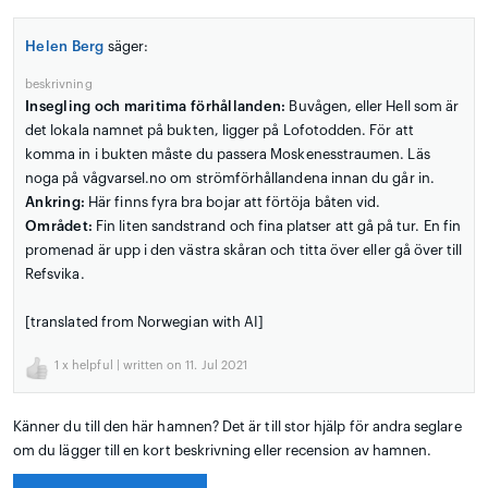
Helen Berg
säger:
beskrivning
Insegling och maritima förhållanden:
Buvågen, eller Hell som är
det lokala namnet på bukten, ligger på Lofotodden. För att
komma in i bukten måste du passera Moskenesstraumen. Läs
noga på vågvarsel.no om strömförhållandena innan du går in.
Ankring:
Här finns fyra bra bojar att förtöja båten vid.
Området:
Fin liten sandstrand och fina platser att gå på tur. En fin
promenad är upp i den västra skåran och titta över eller gå över till
Refsvika.
[translated from Norwegian with AI]
1
x helpful | written on 11. Jul 2021
Känner du till den här hamnen? Det är till stor hjälp för andra seglare
om du lägger till en kort beskrivning eller recension av hamnen.