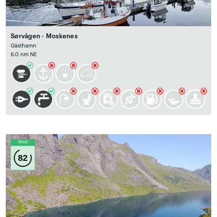
Sørvågen - Moskenes
Gästhamn
6.0 nm NE
Wind
82