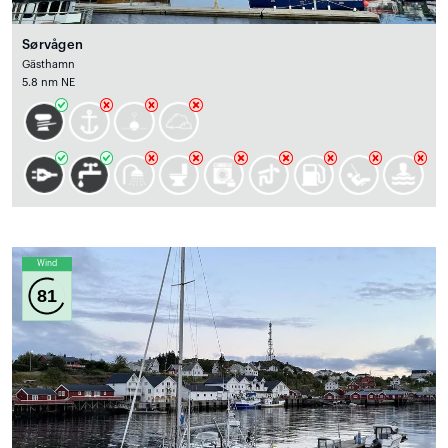
Sørvågen
Gästhamn
5.8 nm NE
Wind
81