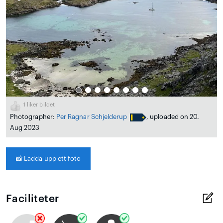
1
liker bildet
Photographer:
Per Ragnar Schjelderup
, uploaded on 20.
Aug 2023
📸
Ladda upp ett foto
Faciliteter