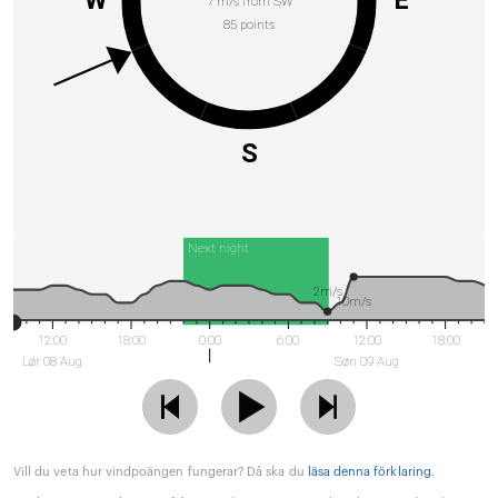
7 m/s from SW
85 points
S
Next night
2m/s
10m/s
12:00
18:00
0:00
6:00
12:00
18:00
Lør 08 Aug
Søn 09 Aug
Vill du veta hur vindpoängen fungerar? Då ska du
läsa denna förklaring
.