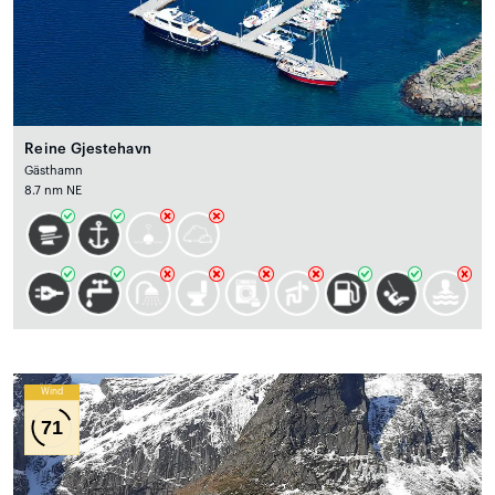
Reine Gjestehavn
Gästhamn
8.7 nm NE
Wind
71