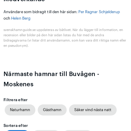
Användare som bidragit till den här sidan:
Per Ragnar Schjelderup
och
Helen Berg
svenskhamnguide.se uppdateras av båtlivet. När du lägger till information, en
recension eller bilder på den här sidan listas du här med de andra
bidragsgivarna (vi listar ditt användarnamn, som kan vara ditt riktiga namn eller
en pseudonym).
Närmaste hamnar till Buvågen -
Moskenes
Filtrera efter
Naturhamn
Gästhamn
Säker vind nästa natt
Sortera efter