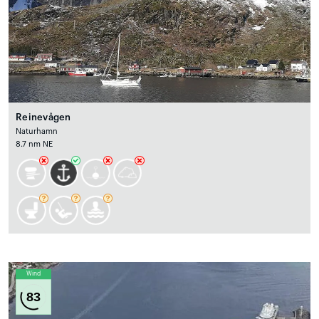
Reinevågen
Naturhamn
8.7 nm NE
Wind
83