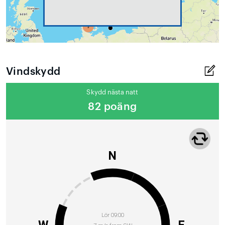
Vindskydd
Skydd nästa natt
82 poäng
N
Lör 09:00
W
E