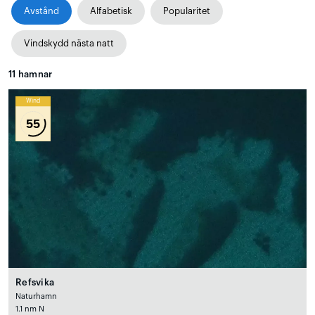
Avstånd
Alfabetisk
Popularitet
Vindskydd nästa natt
11
hamnar
Wind
55
Refsvika
Naturhamn
1.1 nm N