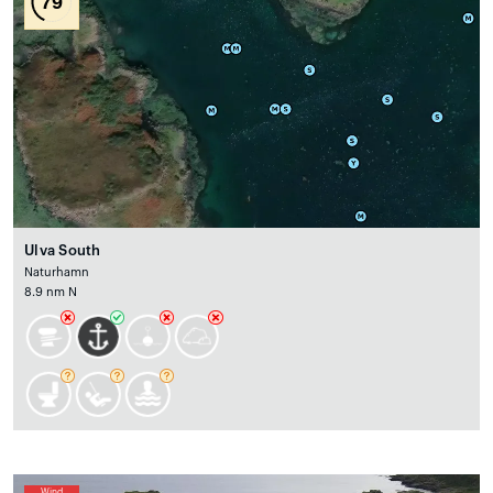
79
Ulva South
Naturhamn
8.9 nm N
Wind