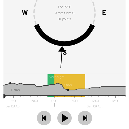
Lör 09:00
W
E
9 m/s from S
81 points
S
Next night
5m/s
11m/s
12:00
18:00
0:00
6:00
12:00
18:00
Lør 08 Aug
Søn 09 Aug