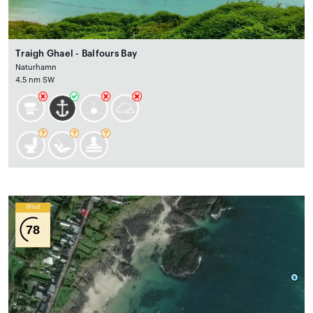
Traigh Ghael - Balfours Bay
Naturhamn
4.5 nm SW
Wind
78