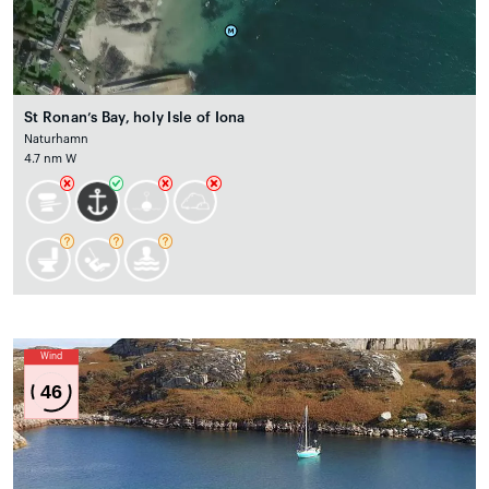
St Ronan’s Bay, holy Isle of Iona
Naturhamn
4.7 nm W
Wind
46