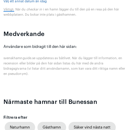
Välj ett annat datum än idag
Viktigt:
När du
checkar in
i en hamn lägger du till den på en resa på den här
webbplatsen. Du bokar inte plats i gästhamnen.
Medverkande
Användare som bidragit till den här sidan:
svenskhamnguide.se uppdateras av båtlivet. När du lägger till information, en
recension eller bilder på den här sidan listas du här med de andra
bidragsgivarna (vi listar ditt användarnamn, som kan vara ditt riktiga namn eller
en pseudonym).
Närmaste hamnar till Bunessan
Filtrera efter
Naturhamn
Gästhamn
Säker vind nästa natt