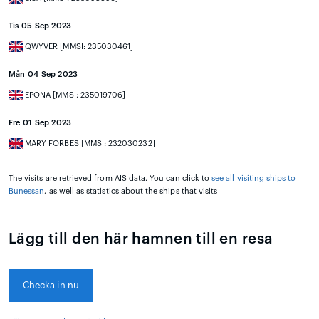
Tis 05 Sep 2023
QWYVER [MMSI: 235030461]
Mån 04 Sep 2023
EPONA [MMSI: 235019706]
Fre 01 Sep 2023
MARY FORBES [MMSI: 232030232]
The visits are retrieved from AIS data. You can click to
see all visiting ships to
Bunessan
, as well as statistics about the ships that visits
Lägg till den här hamnen till en resa
Checka in nu