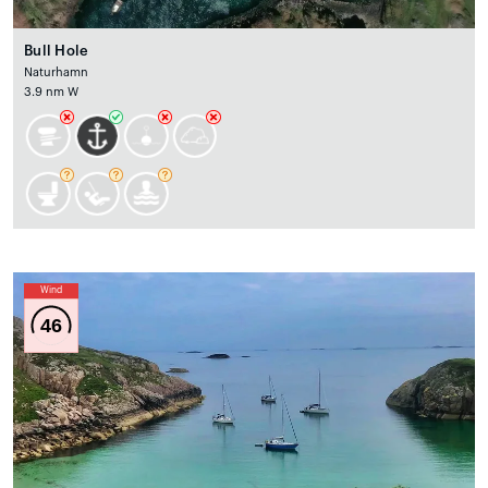
Bull Hole
Naturhamn
3.9 nm W
Wind
46