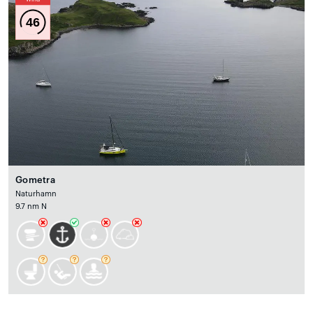
46
Gometra
Naturhamn
9.7 nm N