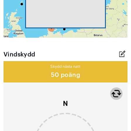
Vindskydd
Skydd nästa natt
50 poäng
N