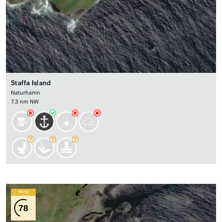
Staffa Island
Naturhamn
7.3 nm NW
Wind
78