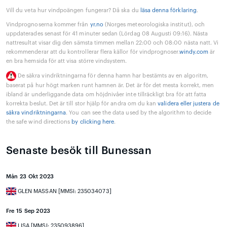
Vill du veta hur vindpoängen fungerar? Då ska du
läsa denna förklaring
.
Vindprognoserna kommer från
yr.no
(Norges meteorologiska institut), och
uppdaterades senast för 41 minuter sedan (Lördag 08 Augusti 09:16). Nästa
nattresultat visar dig den sämsta timmen mellan 22:00 och 08:00 nästa natt. Vi
rekommenderar att du kontrollerar flera källor för vindprognoser.
windy.com
är
en bra hemsida för att visa större vindsystem.
De säkra vindriktningarna för denna hamn har bestämts av en algoritm,
baserat på hur högt marken runt hamnen är. Det är för det mesta korrekt, men
ibland är underliggande data om höjdnivåer inte tillräckligt bra för att fatta
korrekta beslut. Det är till stor hjälp för andra om du kan
validera eller justera de
säkra vindriktningarna
. You can see the data used by the algorithm to decide
the safe wind directions
by clicking here
.
Senaste besök till Bunessan
Mån 23 Okt 2023
GLEN MASSAN [MMSI: 235034073]
Fre 15 Sep 2023
LISA [MMSI: 235093896]