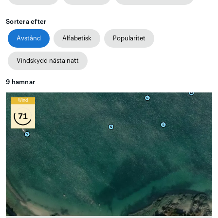
Sortera efter
Avstånd
Alfabetisk
Popularitet
Vindskydd nästa natt
9
hamnar
Wind
71