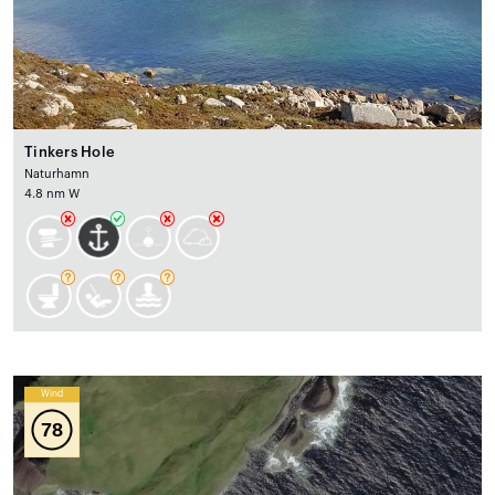
Tinkers Hole
Naturhamn
4.8 nm W
Wind
78