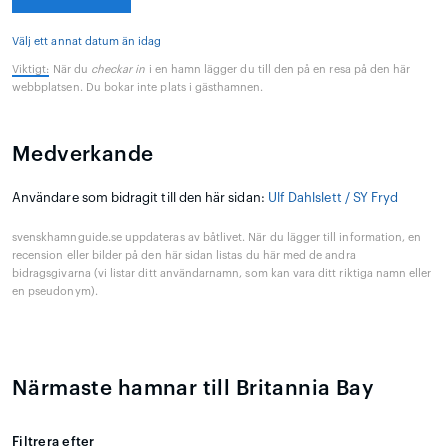
Välj ett annat datum än idag
Viktigt:
När du
checkar in
i en hamn lägger du till den på en resa på den här
webbplatsen. Du bokar inte plats i gästhamnen.
Medverkande
Användare som bidragit till den här sidan:
Ulf Dahlslett / SY Fryd
svenskhamnguide.se uppdateras av båtlivet. När du lägger till information, en
recension eller bilder på den här sidan listas du här med de andra
bidragsgivarna (vi listar ditt användarnamn, som kan vara ditt riktiga namn eller
en pseudonym).
Närmaste hamnar till Britannia Bay
Filtrera efter