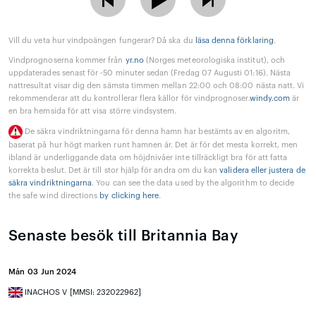
Vill du veta hur vindpoängen fungerar? Då ska du
läsa denna förklaring
.
Vindprognoserna kommer från
yr.no
(Norges meteorologiska institut), och
uppdaterades senast för -50 minuter sedan (Fredag 07 Augusti 01:16). Nästa
nattresultat visar dig den sämsta timmen mellan 22:00 och 08:00 nästa natt. Vi
rekommenderar att du kontrollerar flera källor för vindprognoser.
windy.com
är
en bra hemsida för att visa större vindsystem.
De säkra vindriktningarna för denna hamn har bestämts av en algoritm,
baserat på hur högt marken runt hamnen är. Det är för det mesta korrekt, men
ibland är underliggande data om höjdnivåer inte tillräckligt bra för att fatta
korrekta beslut. Det är till stor hjälp för andra om du kan
validera eller justera de
säkra vindriktningarna
. You can see the data used by the algorithm to decide
the safe wind directions
by clicking here
.
Senaste besök till Britannia Bay
Mån 03 Jun 2024
INACHOS V [MMSI: 232022962]