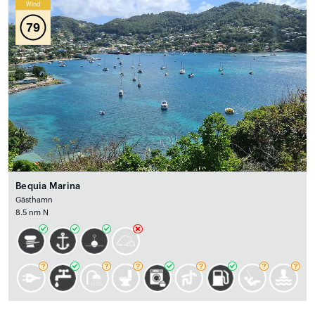
Wind
79
Bequia Marina
Gästhamn
8.5 nm N