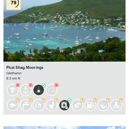
79
Phat Shag Moorings
Gästhamn
8.3 nm N