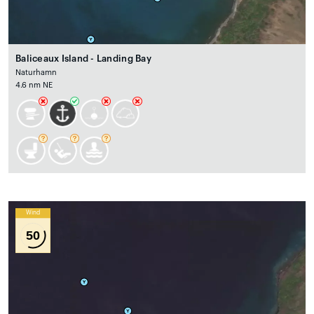
Baliceaux Island - Landing Bay
Naturhamn
4.6 nm NE
Wind
50