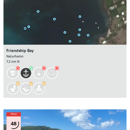
Friendship Bay
Naturhamn
7.2 nm N
Wind
48