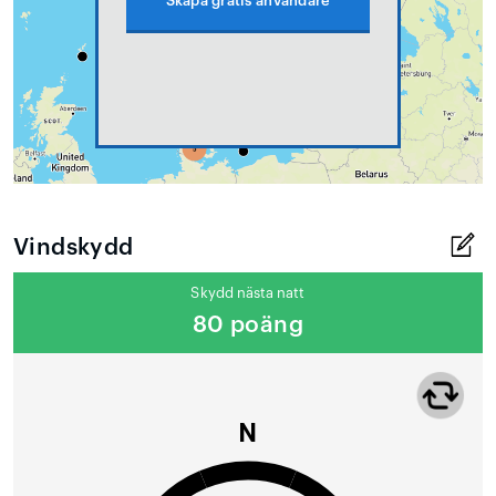
Skapa gratis användare
Vindskydd
Skydd nästa natt
80 poäng
N