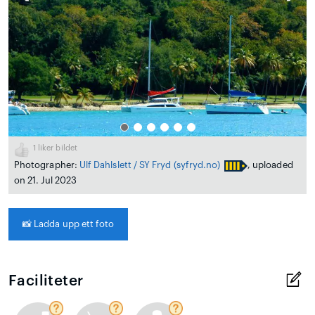
1
liker bildet
Photographer:
Ulf Dahlslett / SY Fryd
(syfryd.no)
, uploaded
on 21. Jul 2023
📸
Ladda upp ett foto
Faciliteter