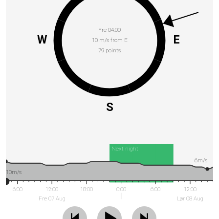
Fre 04:00
W
E
10 m/s from E
79 points
S
Next night
6m/s
10m/s
6:00
12:00
18:00
0:00
6:00
12:00
Fre 07 Aug
Lør 08 Aug