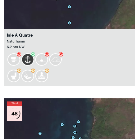
Isle A Quatre
Naturhamn
6.2 nm NW
Wind
48