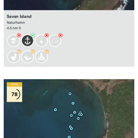
Savan Island
Naturhamn
4.5 nm S
Wind
78