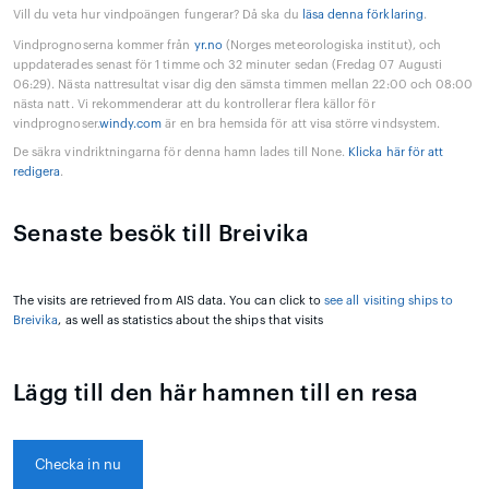
Vill du veta hur vindpoängen fungerar? Då ska du
läsa denna förklaring
.
Vindprognoserna kommer från
yr.no
(Norges meteorologiska institut), och
uppdaterades senast för 1 timme och 32 minuter sedan (Fredag 07 Augusti
06:29). Nästa nattresultat visar dig den sämsta timmen mellan 22:00 och 08:00
nästa natt. Vi rekommenderar att du kontrollerar flera källor för
vindprognoser.
windy.com
är en bra hemsida för att visa större vindsystem.
De säkra vindriktningarna för denna hamn lades till None.
Klicka här för att
redigera
.
Senaste besök till Breivika
The visits are retrieved from AIS data. You can click to
see all visiting ships to
Breivika
, as well as statistics about the ships that visits
Lägg till den här hamnen till en resa
Checka in nu