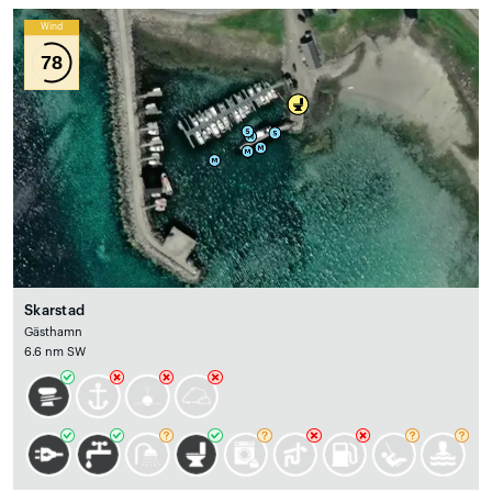
Wind
78
Skarstad
Gästhamn
6.6 nm SW