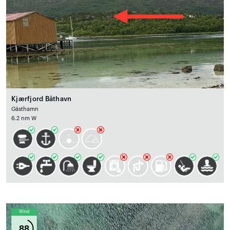
Kjærfjord Båthavn
Gästhamn
6.2 nm W
Wind
88