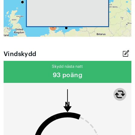
Vindskydd
Skydd nästa natt
93 poäng
N