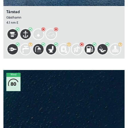
Tårstad
Gästhamn
4.1 nm E
Wind
80