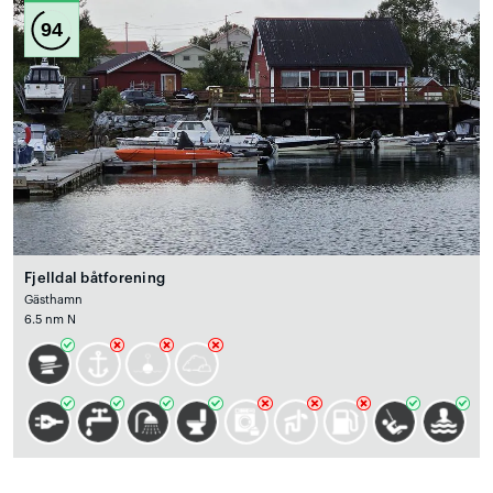
94
Fjelldal båtforening
Gästhamn
6.5 nm N