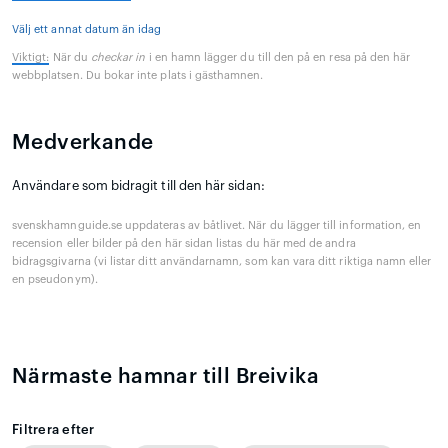
Välj ett annat datum än idag
Viktigt:
När du
checkar in
i en hamn lägger du till den på en resa på den här
webbplatsen. Du bokar inte plats i gästhamnen.
Medverkande
Användare som bidragit till den här sidan:
svenskhamnguide.se uppdateras av båtlivet. När du lägger till information, en
recension eller bilder på den här sidan listas du här med de andra
bidragsgivarna (vi listar ditt användarnamn, som kan vara ditt riktiga namn eller
en pseudonym).
Närmaste hamnar till Breivika
Filtrera efter