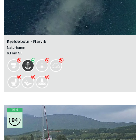
Kjeldebotn - Narvik
Naturhamn
6.1 nm SE
Wind
94