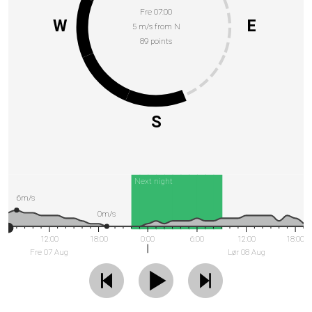
Fre 07:00
W
E
5 m/s from N
89 points
S
Next night
6m/s
0m/s
12:00
18:00
0:00
6:00
12:00
18:00
Fre 07 Aug
Lør 08 Aug