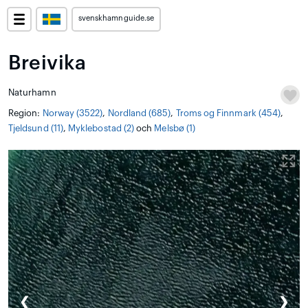
svenskhamnguide.se
Breivika
Naturhamn
Region:
Norway (3522)
,
Nordland (685)
,
Troms og Finnmark (454)
,
Tjeldsund (11)
,
Myklebostad (2)
och
Melsbø (1)
❮
❯