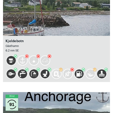
Kjeldebotn
Gästhamn
6.2 nm SE
Wind
91