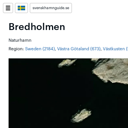
svenskhamnguide.se
Bredholmen
Naturhamn
Region:
Sweden (2184)
,
Västra Götaland (673)
,
Västkusten 