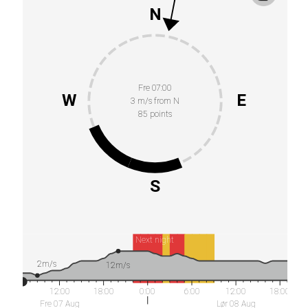
N
Fre 07:00
W
E
3 m/s from N
85 points
S
Next night
2m/s
12m/s
12:00
18:00
0:00
6:00
12:00
18:00
Fre 07 Aug
Lør 08 Aug