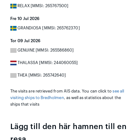
RELAX [MMSI: 265767500]
Fre 10 Jul 2026
GRANDIOSA [MMSI: 265762370]
Tor 09 Jul 2026
GENUINE [MMSI: 265586860]
THALASSA [MMSI: 244060055]
THEA [MMSI: 265742640]
The visits are retrieved from AIS data. You can click to
see all
visiting ships to Bredholmen
, as well as statistics about the
ships that visits
Lägg till den här hamnen till en
resa