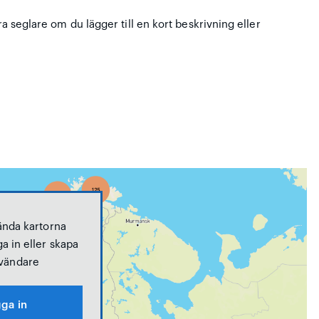
ra seglare om du lägger till en kort beskrivning eller
ända kartorna
a in eller skapa
vändare
ga in