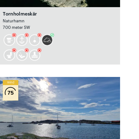
Tornholmeskär
Naturhamn
700 meter SW
Wind
75