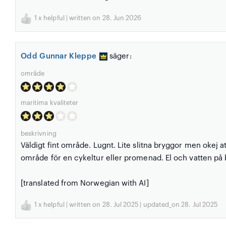
1
x helpful | written on 28. Jun 2026
Odd Gunnar Kleppe
säger:
område
maritima kvaliteter
beskrivning
Väldigt fint område. Lugnt. Lite slitna bryggor men okej att
område för en cykeltur eller promenad. El och vatten på
[translated from Norwegian with AI]
1
x helpful | written on 28. Jul 2025 | updated_on 28. Jul 2025