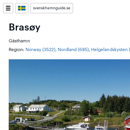
svenskhamnguide.se
Brasøy
Gästhamn
Region:
Norway (3522)
,
Nordland (685)
,
Helgelandskysten 