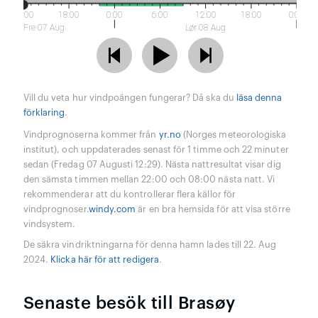
12:00
18:00
0:00
6:00
12:00
18:00
0:00
Fre 07 Aug
Lør 08 Aug
Vill du veta hur vindpoängen fungerar? Då ska du
läsa denna
förklaring
.
Vindprognoserna kommer från
yr.no
(Norges meteorologiska
institut), och uppdaterades senast för 1 timme och 22 minuter
sedan (Fredag 07 Augusti 12:29). Nästa nattresultat visar dig
den sämsta timmen mellan 22:00 och 08:00 nästa natt. Vi
rekommenderar att du kontrollerar flera källor för
vindprognoser.
windy.com
är en bra hemsida för att visa större
vindsystem.
De säkra vindriktningarna för denna hamn lades till 22. Aug
2024.
Klicka här för att redigera
.
Senaste besök till Brasøy