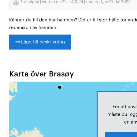
1
x helpful | written on 21. Jul 2024 | updated_on 21. Jul 2024
Känner du till den här hamnen? Det är till stor hjälp för and
recension av hamnen.
📜
Lägg till beskrivning
Karta över Brasøy
För att anv
måste du logg
en an