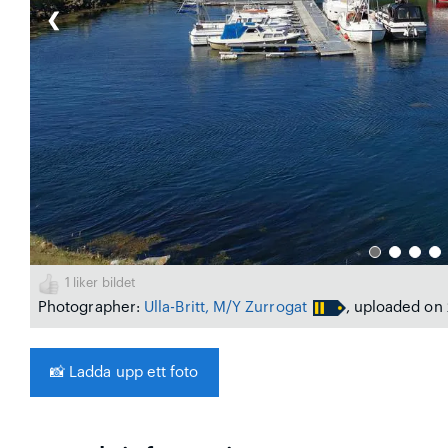
❮
1
liker bildet
Photographer:
Ulla-Britt, M/Y Zurrogat
, uploaded on 
📸
Ladda upp ett foto