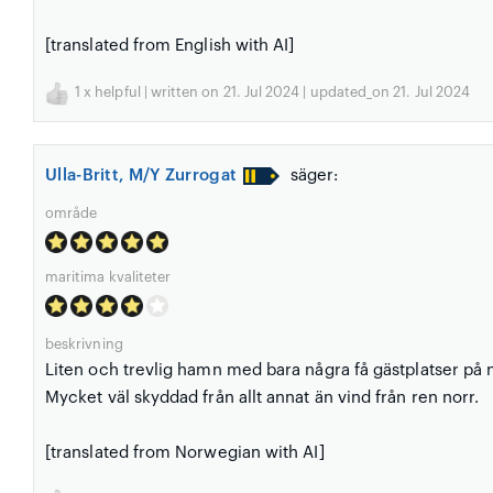
[translated from English with AI]
1
x helpful | written on 21. Jul 2024 | updated_on 21. Jul 2024
Ulla-Britt, M/Y Zurrogat
säger:
område
maritima kvaliteter
beskrivning
Liten och trevlig hamn med bara några få gästplatser på n-
Mycket väl skyddad från allt annat än vind från ren norr.
[translated from Norwegian with AI]