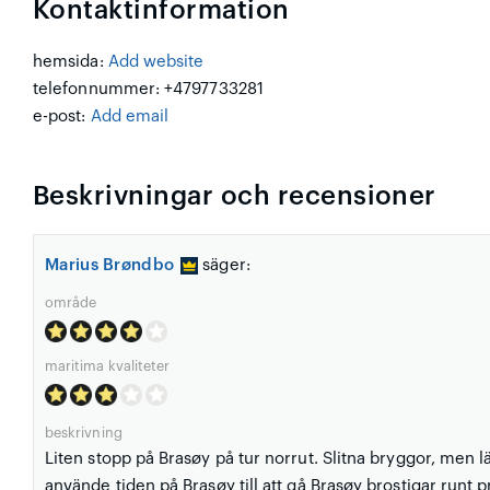
Kontaktinformation
hemsida:
Add website
telefonnummer: +4797733281
e-post:
Add email
Beskrivningar och recensioner
Marius Brøndbo
säger:
område
maritima kvaliteter
beskrivning
Liten stopp på Brasøy på tur norrut. Slitna bryggor, men lät
använde tiden på Brasøy till att gå Brasøy brostigar run