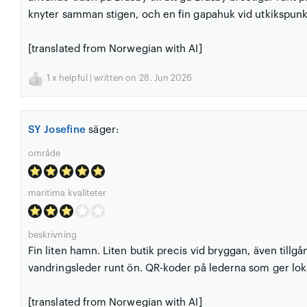
knyter samman stigen, och en fin gapahuk vid utkikspunkt
[translated from Norwegian with AI]
1
x helpful | written on 28. Jun 2026
SY Josefine
säger:
område
maritima kvaliteter
beskrivning
Fin liten hamn. Liten butik precis vid bryggan, även tillgå
vandringsleder runt ön. QR-koder på lederna som ger lokal
[translated from Norwegian with AI]