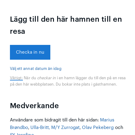
Lägg till den här hamnen till en
resa
Checka in nu
Välj ett annat datum än idag
Viktigt:
När du
checkar in
i en hamn lägger du till den på en resa
på den här webbplatsen. Du bokar inte plats i gästhamnen.
Medverkande
Användare som bidragit till den här sidan:
Marius
Brøndbo
,
Ulla-Britt, M/Y Zurrogat
,
Olav Pekeberg
och