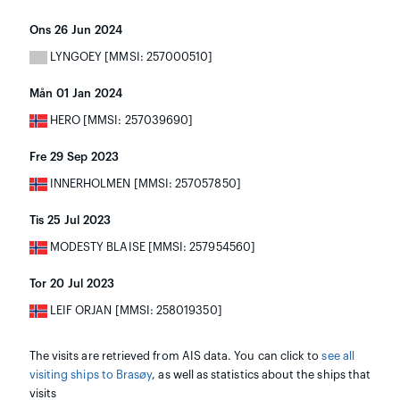
Ons 26 Jun 2024
LYNGOEY [MMSI: 257000510]
Mån 01 Jan 2024
HERO [MMSI: 257039690]
Fre 29 Sep 2023
INNERHOLMEN [MMSI: 257057850]
Tis 25 Jul 2023
MODESTY BLAISE [MMSI: 257954560]
Tor 20 Jul 2023
LEIF ORJAN [MMSI: 258019350]
The visits are retrieved from AIS data. You can click to
see all
visiting ships to Brasøy
, as well as statistics about the ships that
visits