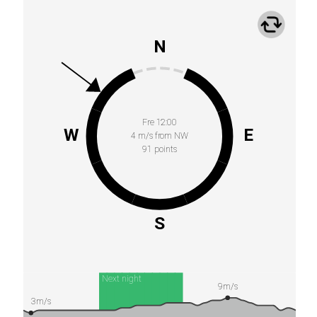
N
Fre 12:00
W
E
4 m/s from NW
91 points
S
Next night
9m/s
3m/s