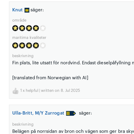
Knut
säger:
område
maritima kvaliteter
beskrivning
Fin plats, lite utsatt för nordvind. Endast dieselpåfyllning
[translated from Norwegian with AI]
1
x helpful | written on 8. Jul 2025
Ulla-Britt, M/Y Zurrogat
säger:
beskrivning
Belägen på norrsidan av bron och vägen som ger bra skydd