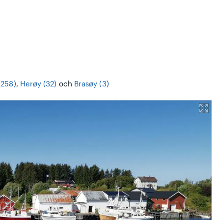
(258)
,
Herøy (32)
och
Brasøy (3)