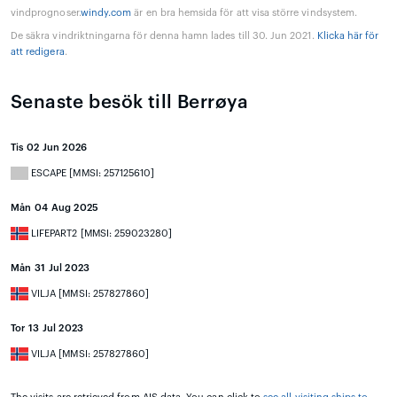
vindprognoser.
windy.com
är en bra hemsida för att visa större vindsystem.
De säkra vindriktningarna för denna hamn lades till 30. Jun 2021.
Klicka här för
att redigera
.
Senaste besök till Berrøya
Tis 02 Jun 2026
ESCAPE [MMSI: 257125610]
Mån 04 Aug 2025
LIFEPART2 [MMSI: 259023280]
Mån 31 Jul 2023
VILJA [MMSI: 257827860]
Tor 13 Jul 2023
VILJA [MMSI: 257827860]