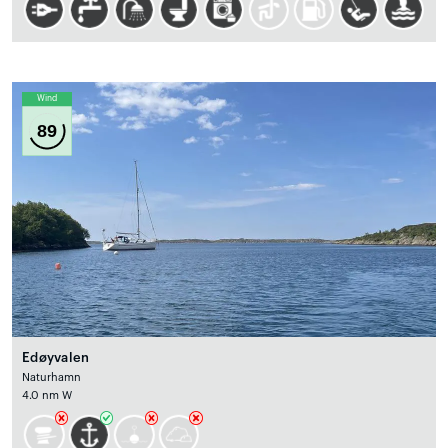
Wind
89
Edøyvalen
Naturhamn
4.0 nm W