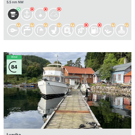
5.5 nm NW
Wind
84
Lurvika