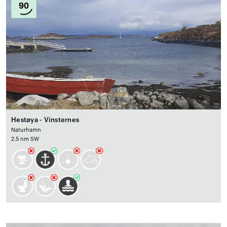
90
Hestøya - Vinsternes
Naturhamn
2.5 nm SW