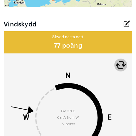
Vindskydd
Skydd nästa natt
77 poäng
N
Fre 07:00
W
E
6 m/s from W
72 points