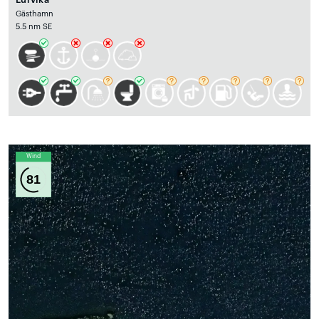
Gästhamn
5.5 nm SE
Wind
81