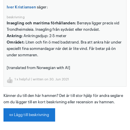
Iver Kristiansen
säger:
beskrivning
Insegling och maritima förhållanden:
Berrøya ligger precis vid
Trondheimsleia. Insegling från sydväst eller nordväst.
Ankring:
Ankringsdjup: 2-5 meter
Området:
Liten och fin ö med badstrand. Bra att ankra här under
speciellt fina sommardagar när det är lite vind. Får betar på ön
under sommaren.
[translated from Norwegian with AI]
1
x helpful | written on 30. Jun 2021
Känner du till den här hamnen? Det är till stor hjälp för andra seglare
om du lägger till en kort beskrivning eller recension av hamnen.
📜
Lägg till beskrivning