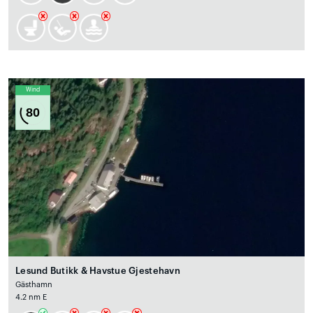
Wind
80
Lesund Butikk & Havstue Gjestehavn
Gästhamn
4.2 nm E