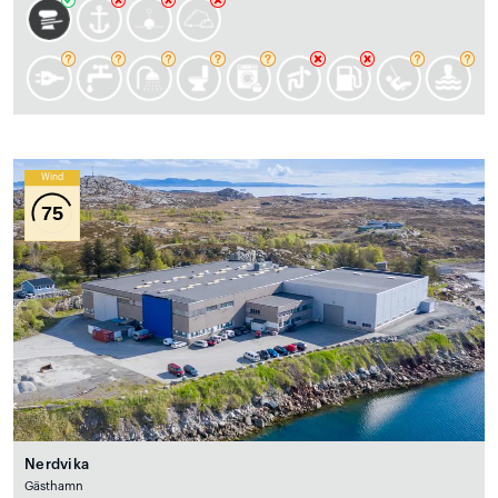
Wind
75
Nerdvika
Gästhamn