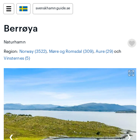
svenskhamnguide.se
Berrøya
Naturhamn
Region:
Norway (3522)
,
Møre og Romsdal (309)
,
Aure (29)
och
Vinsternes (5)
❮
❯