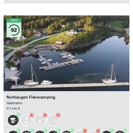
Wind
92
Nothaugen Fiskecamping
Gästhamn
3.7 nm S