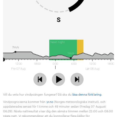
S
Next night
7m/s
1m/s
12:00
18:00
0:00
6:00
12:00
18:00
Fre 07 Aug
Lør 08 Aug
Vill du veta hur vindpoängen fungerar? Då ska du
läsa denna förklaring
.
Vindprognoserna kommer från
yr.no
(Norges meteorologiska institut), och
uppdaterades senast för 1 timme och 49 minuter sedan (Fredag 07 Augusti
06:29). Nästa nattresultat visar dig den sämsta timmen mellan 22:00 och 08:00
nästa natt. Vi rekommenderar att du kontrollerar flera källor för