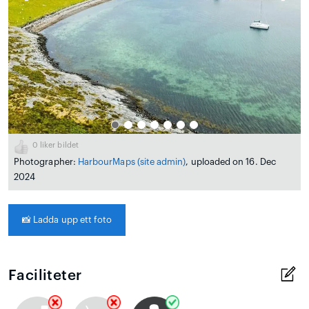
0
liker bildet
Photographer:
HarbourMaps (site admin)
, uploaded on 16. Dec
2024
📸
Ladda upp ett foto
Faciliteter