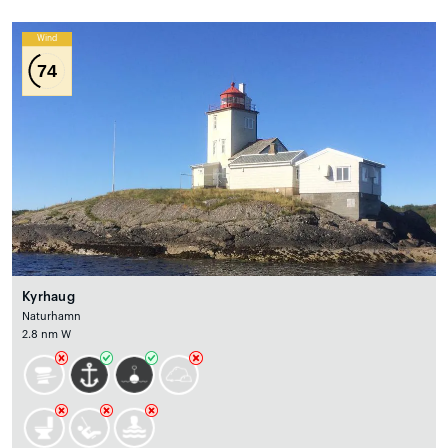
Wind
74
Kyrhaug
Naturhamn
2.8 nm W