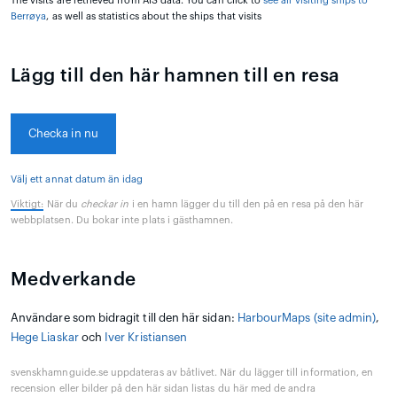
The visits are retrieved from AIS data. You can click to
see all visiting ships to
Berrøya
, as well as statistics about the ships that visits
Lägg till den här hamnen till en resa
Checka in nu
Välj ett annat datum än idag
Viktigt:
När du
checkar in
i en hamn lägger du till den på en resa på den här
webbplatsen. Du bokar inte plats i gästhamnen.
Medverkande
Användare som bidragit till den här sidan:
HarbourMaps (site admin)
,
Hege Liaskar
och
Iver Kristiansen
svenskhamnguide.se uppdateras av båtlivet. När du lägger till information, en
recension eller bilder på den här sidan listas du här med de andra