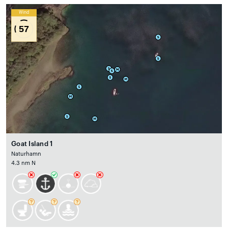
Wind
57
Goat Island 1
Naturhamn
4.3 nm N