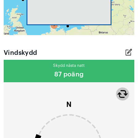
Vindskydd
Skydd nästa natt
87 poäng
N