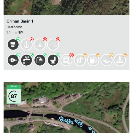
Crinan Basin 1
Gästhamn
1.4 nm NW
Wind
87