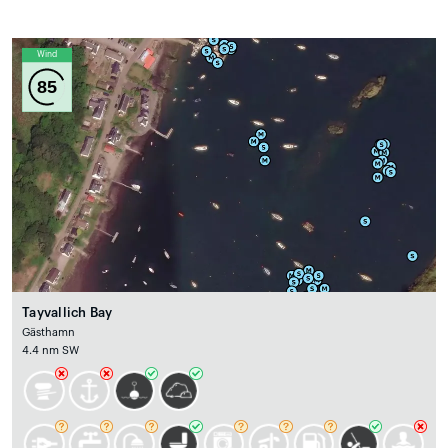
Wind
85
Tayvallich Bay
Gästhamn
4.4 nm SW