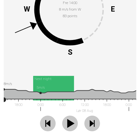
Fre 14:00
W
E
8 m/s from W
83 points
S
Next night
8m/s
5m/s
18:00
0:00
6:00
12:00
18:00
0:00
Lør 08 Aug