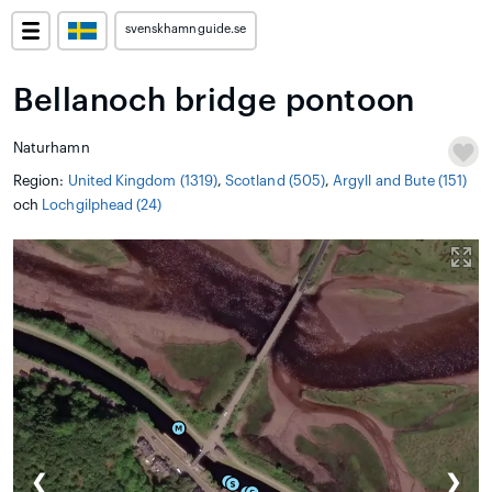
svenskhamnguide.se
Bellanoch bridge pontoon
Naturhamn
Region:
United Kingdom (1319)
,
Scotland (505)
,
Argyll and Bute (151)
och
Lochgilphead (24)
❮
❯