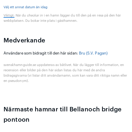
Välj ett annat datum än idag
Viktigt:
När du
checkar in
i en hamn lägger du till den på en resa på den här
webbplatsen. Du bokar inte plats i gästhamnen.
Medverkande
Användare som bidragit till den här sidan:
Bru (S.V. Pagan)
svenskhamnguide.se uppdateras av båtlivet. När du lägger till information, en
recension eller bilder på den här sidan listas du här med de andra
bidragsgivarna (vi listar ditt användarnamn, som kan vara ditt riktiga namn eller
en pseudonym).
Närmaste hamnar till Bellanoch bridge
pontoon