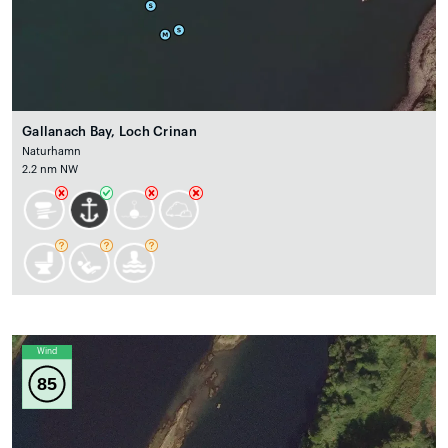
Gallanach Bay, Loch Crinan
Naturhamn
2.2 nm NW
Wind
85