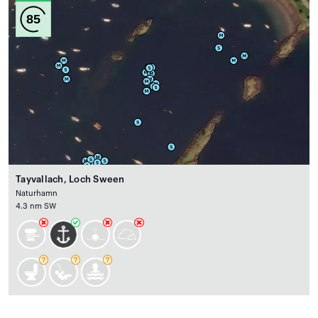
85
Tayvallach, Loch Sween
Naturhamn
4.3 nm SW