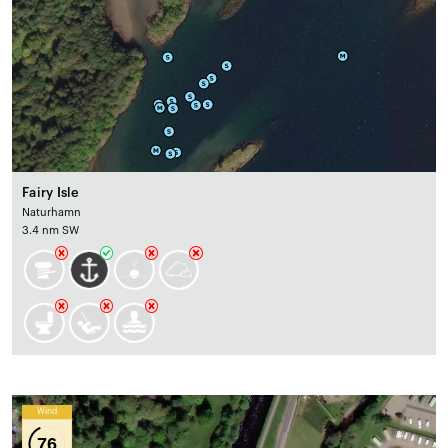
Fairy Isle
Naturhamn
3.4 nm SW
Wind
76