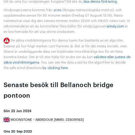
Vill du veta hur vindpoängen fungerar? Då ska du
läsa denna förklaring
.
Vindprognoserna kommer från
yr.no
(Norges meteorologiska institut), och
uppdaterades senast för 50 minuter sedan (Fredag 07 Augusti 13:16). Nästa
nattresultat visar dig den sämsta timmen mellan 22:00 och 08:00 nästa natt. Vi
rekommenderar att du kontrollerar flera källor för vindprognoser.
windy.com
är
en bra hemsida för att visa större vindsystem.
De säkra vindriktningarna för denna hamn har bestämts av en algoritm,
baserat på hur högt marken runt hamnen är. Det är för det mesta korrekt, men
ibland är underliggande data om höjdnivåer inte tillräckligt bra för att fatta
korrekta beslut. Det är till stor hjälp för andra om du kan
validera eller justera de
säkra vindriktningarna
. You can see the data used by the algorithm to decide
the safe wind directions
by clicking here
.
Senaste besök till Bellanoch bridge
pontoon
Sön 23 Jun 2024
MOONSTONE - ABERDOUR [MMSI: 235091163]
Ons 20 Sep 2023