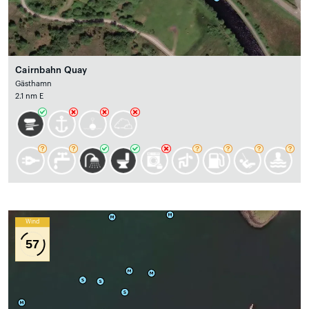
Cairnbahn Quay
Gästhamn
2.1 nm E
Wind
57