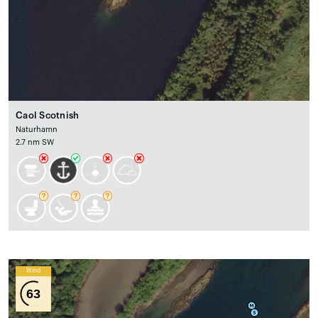
Caol Scotnish
Naturhamn
2.7 nm SW
Wind
63