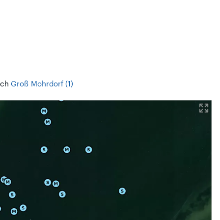
ch
Groß Mohrdorf (1)