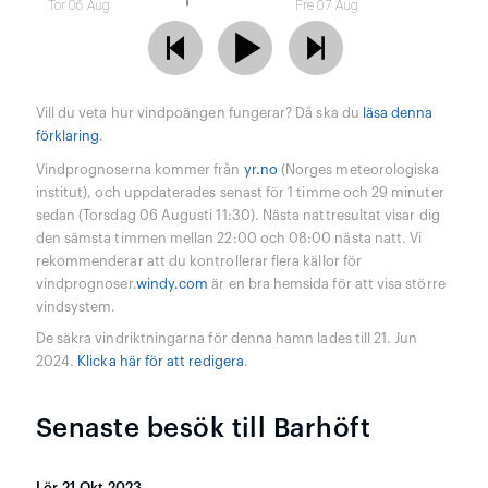
Tor 06 Aug
Fre 07 Aug
Vill du veta hur vindpoängen fungerar? Då ska du
läsa denna
förklaring
.
Vindprognoserna kommer från
yr.no
(Norges meteorologiska
institut), och uppdaterades senast för 1 timme och 29 minuter
sedan (Torsdag 06 Augusti 11:30). Nästa nattresultat visar dig
den sämsta timmen mellan 22:00 och 08:00 nästa natt. Vi
rekommenderar att du kontrollerar flera källor för
vindprognoser.
windy.com
är en bra hemsida för att visa större
vindsystem.
De säkra vindriktningarna för denna hamn lades till 21. Jun
2024.
Klicka här för att redigera
.
Senaste besök till Barhöft
Lör 21 Okt 2023