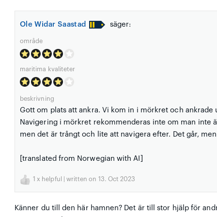
Ole Widar Saastad
säger:
område
maritima kvaliteter
beskrivning
Gott om plats att ankra. Vi kom in i mörkret och ankrade u
Navigering i mörkret rekommenderas inte om man inte är
men det är trångt och lite att navigera efter. Det går, 
[translated from Norwegian with AI]
1
x helpful | written on 13. Oct 2023
Känner du till den här hamnen? Det är till stor hjälp för and