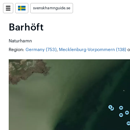
svenskhamnguide.se
Barhöft
Naturhamn
Region:
Germany (753)
,
Mecklenburg-Vorpommern (138)
o