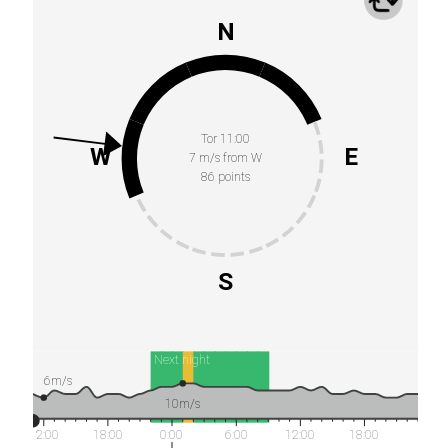
N
Tor 11:00
W
E
7 m/s from W
86 points
S
Next night
6m/s
10m/s
12:00
18:00
0:00
6:00
12:00
18:00