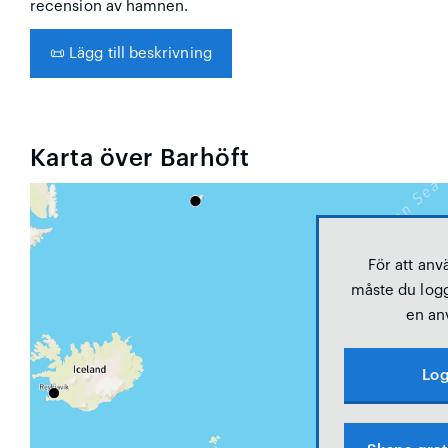
recension av hamnen.
📜
Lägg till beskrivning
Karta över Barhöft
För att anv
måste du logg
en an
Log