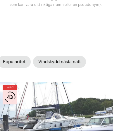
som kan vara ditt riktiga namn eller en pseudonym).
Popularitet
Vindskydd nästa natt
Wind
43