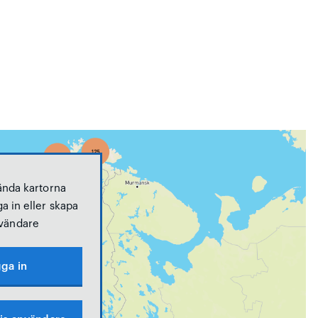
ända kartorna
a in eller skapa
vändare
ga in