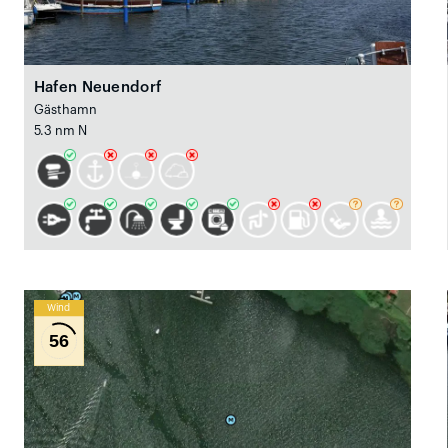
Hafen Neuendorf
Gästhamn
5.3 nm N
Wind
56