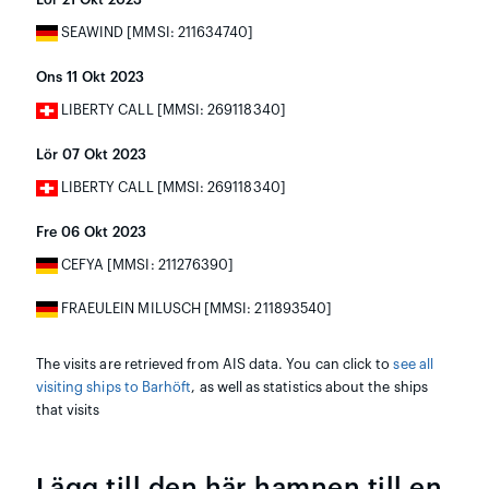
SEAWIND [MMSI: 211634740]
Ons 11 Okt 2023
LIBERTY CALL [MMSI: 269118340]
Lör 07 Okt 2023
LIBERTY CALL [MMSI: 269118340]
Fre 06 Okt 2023
CEFYA [MMSI: 211276390]
FRAEULEIN MILUSCH [MMSI: 211893540]
The visits are retrieved from AIS data. You can click to
see all
visiting ships to Barhöft
, as well as statistics about the ships
that visits
Lägg till den här hamnen till en