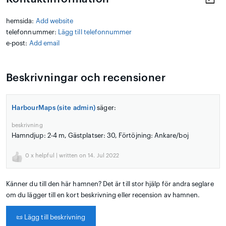
hemsida:
Add website
telefonnummer:
Lägg till telefonnummer
e-post:
Add email
Beskrivningar och recensioner
HarbourMaps (site admin)
säger:
beskrivning
Hamndjup: 2-4 m, Gästplatser: 30, Förtöjning: Ankare/boj
0
x helpful | written on 14. Jul 2022
Känner du till den här hamnen? Det är till stor hjälp för andra seglare
om du lägger till en kort beskrivning eller recension av hamnen.
📜
Lägg till beskrivning