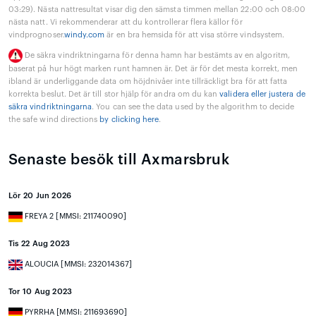
03:29). Nästa nattresultat visar dig den sämsta timmen mellan 22:00 och 08:00
nästa natt. Vi rekommenderar att du kontrollerar flera källor för
vindprognoser.
windy.com
är en bra hemsida för att visa större vindsystem.
De säkra vindriktningarna för denna hamn har bestämts av en algoritm,
baserat på hur högt marken runt hamnen är. Det är för det mesta korrekt, men
ibland är underliggande data om höjdnivåer inte tillräckligt bra för att fatta
korrekta beslut. Det är till stor hjälp för andra om du kan
validera eller justera de
säkra vindriktningarna
. You can see the data used by the algorithm to decide
the safe wind directions
by clicking here
.
Senaste besök till Axmarsbruk
Lör 20 Jun 2026
FREYA 2 [MMSI: 211740090]
Tis 22 Aug 2023
ALOUCIA [MMSI: 232014367]
Tor 10 Aug 2023
PYRRHA [MMSI: 211693690]