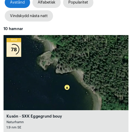
Avstånd
Alfabetisk
Popularitet
Vindskydd nästa natt
10
hamnar
Wind
78
Kusön - SXK Eggegrund bouy
Naturhamn
1.9 nm SE