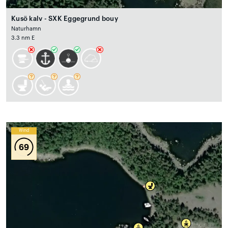
Kusö kalv - SXK Eggegrund bouy
Naturhamn
3.3 nm E
Wind
69