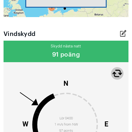
Vindskydd
Skydd nästa natt
91 poäng
N
Lör 04:00
W
E
1 m/s from NW
97 points