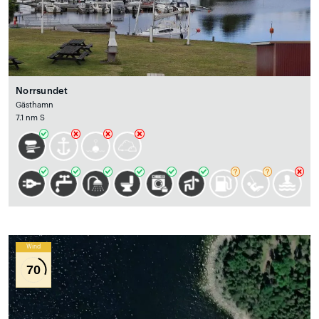
Norrsundet
Gästhamn
7.1 nm S
Wind
70