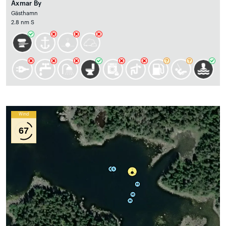
Axmar By
Gästhamn
2.8 nm S
Wind
67