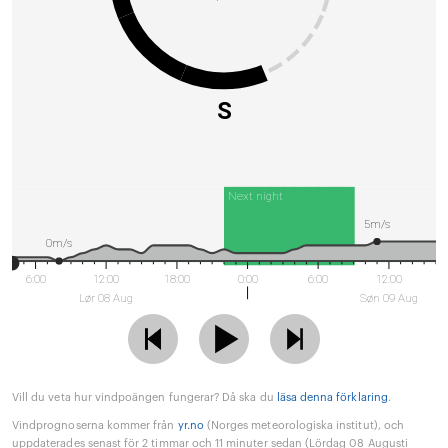
S
Next night
5m/s
0m/s
6:00
12:00
18:00
0:00
6:00
12:00
Lør 08 Aug
Søn 09 Aug
Vill du veta hur vindpoängen fungerar? Då ska du
läsa denna förklaring
.
Vindprognoserna kommer från
yr.no
(Norges meteorologiska institut), och
uppdaterades senast för 2 timmar och 11 minuter sedan (Lördag 08 Augusti