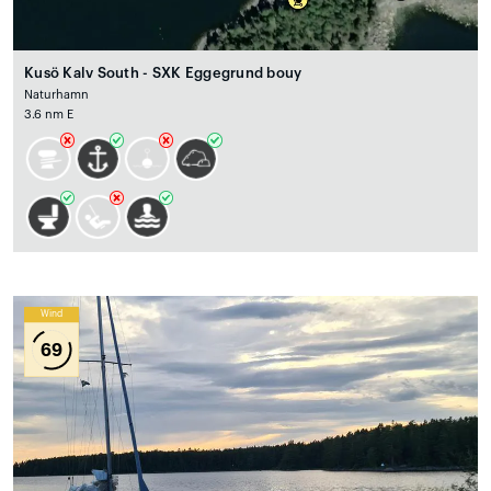
Kusö Kalv South - SXK Eggegrund bouy
Naturhamn
3.6 nm E
Wind
69