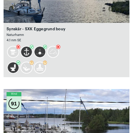
Synskär - SXK Eggegrund bouy
Naturhamn
4.1 nm SE
Wind
91