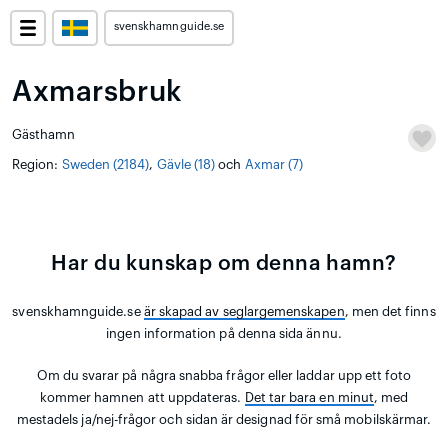
svenskhamnguide.se
Axmarsbruk
Gästhamn
Region:
Sweden (2184)
,
Gävle (18)
och
Axmar (7)
Har du kunskap om denna hamn?
svenskhamnguide.se
är skapad av seglargemenskapen
, men det finns
ingen information på denna sida ännu.
Om du svarar på några snabba frågor eller laddar upp ett foto
kommer hamnen att uppdateras.
Det tar bara en minut
, med
mestadels ja/nej-frågor och sidan är designad för små mobilskärmar.