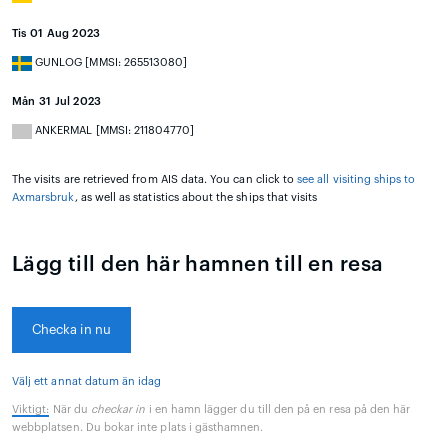
Tis 01 Aug 2023
GUNLOG [MMSI: 265513080]
Mån 31 Jul 2023
ANKERMAL [MMSI: 211804770]
The visits are retrieved from AIS data. You can click to
see all visiting ships to
Axmarsbruk
, as well as statistics about the ships that visits
Lägg till den här hamnen till en resa
Checka in nu
Välj ett annat datum än idag
Viktigt:
När du
checkar in
i en hamn lägger du till den på en resa på den här
webbplatsen. Du bokar inte plats i gästhamnen.