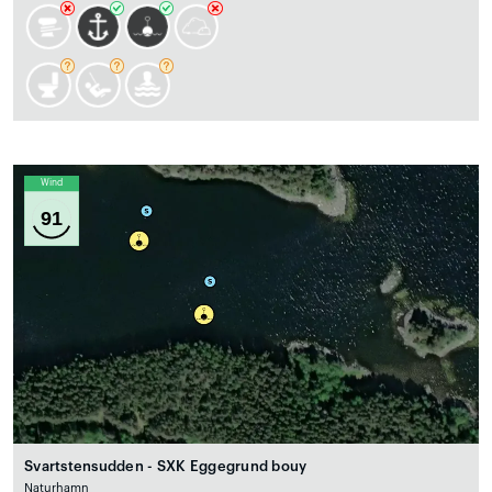
Wind
91
Svartstensudden - SXK Eggegrund bouy
Naturhamn