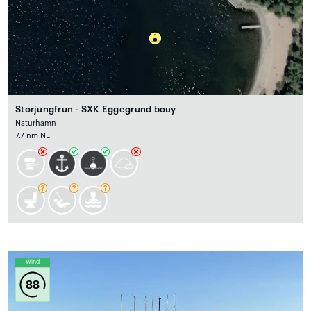
Storjungfrun - SXK Eggegrund bouy
Naturhamn
7.7 nm NE
Wind
88