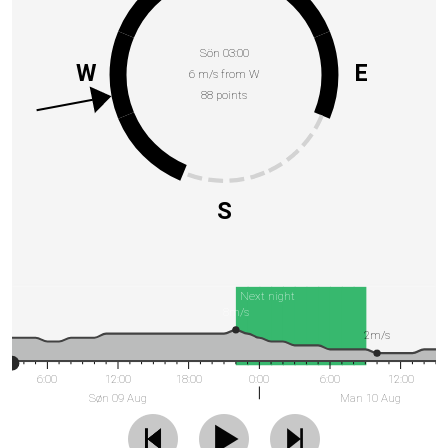
Sön 03:00
W
E
6 m/s from W
88 points
S
Next night
8m/s
2m/s
6:00
12:00
18:00
0:00
6:00
12:00
Søn 09 Aug
Man 10 Aug