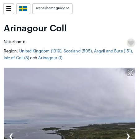
svenskhamnguide.se
Arinagour Coll
Naturhamn
Region:
United Kingdom (1319)
,
Scotland (505)
,
Argyll and Bute (151)
,
Isle of Coll (3)
och
Arinagour (1)
❮
❯