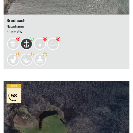
Bredicach
Naturhamn
4.1 nm SW
Wind
58