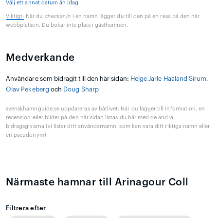
Välj ett annat datum än idag
Viktigt:
När du
checkar in
i en hamn lägger du till den på en resa på den här
webbplatsen. Du bokar inte plats i gästhamnen.
Medverkande
Användare som bidragit till den här sidan:
Helge Jarle Haaland Sirum
,
Olav Pekeberg
och
Doug Sharp
svenskhamnguide.se uppdateras av båtlivet. När du lägger till information, en
recension eller bilder på den här sidan listas du här med de andra
bidragsgivarna (vi listar ditt användarnamn, som kan vara ditt riktiga namn eller
en pseudonym).
Närmaste hamnar till Arinagour Coll
Filtrera efter