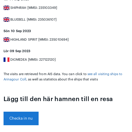
SHIPHRAH [MMSI: 235103349]
BLUEBELL [MMSI: 235036107]
Sön 10 Sep 2023
HIGHLAND SPIRIT [MMSI: 235010694]
Lör 09 Sep 2023
DIOMEDEA [MMSI: 227122120]
The visits are retrieved from AIS data. You can click to
see all visiting ships to
Arinagour Coll
, as well as statistics about the ships that visits
Lägg till den här hamnen till en resa
Checka in nu