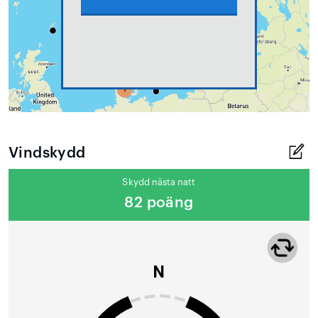
Vindskydd
Skydd nästa natt
82 poäng
N