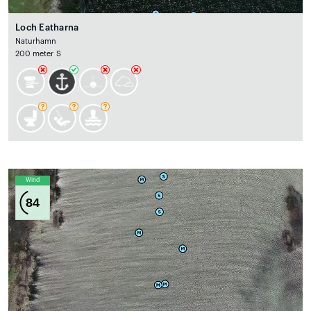
Loch Eatharna
Naturhamn
200 meter S
Wind
84