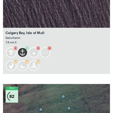
Calgary Bay, Isle of Mull
Naturhamn
7.8 nm E
Wind
82