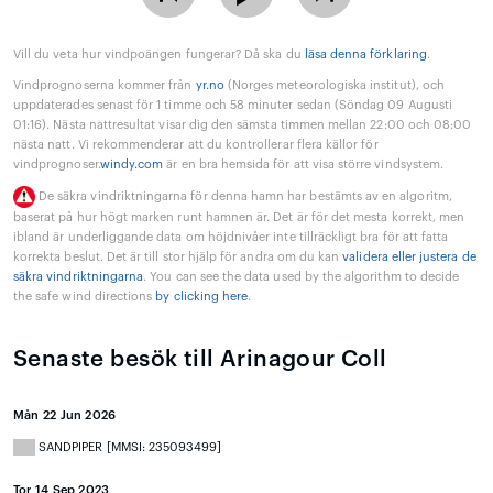
Vill du veta hur vindpoängen fungerar? Då ska du
läsa denna förklaring
.
Vindprognoserna kommer från
yr.no
(Norges meteorologiska institut), och
uppdaterades senast för 1 timme och 58 minuter sedan (Söndag 09 Augusti
01:16). Nästa nattresultat visar dig den sämsta timmen mellan 22:00 och 08:00
nästa natt. Vi rekommenderar att du kontrollerar flera källor för
vindprognoser.
windy.com
är en bra hemsida för att visa större vindsystem.
De säkra vindriktningarna för denna hamn har bestämts av en algoritm,
baserat på hur högt marken runt hamnen är. Det är för det mesta korrekt, men
ibland är underliggande data om höjdnivåer inte tillräckligt bra för att fatta
korrekta beslut. Det är till stor hjälp för andra om du kan
validera eller justera de
säkra vindriktningarna
. You can see the data used by the algorithm to decide
the safe wind directions
by clicking here
.
Senaste besök till Arinagour Coll
Mån 22 Jun 2026
SANDPIPER [MMSI: 235093499]
Tor 14 Sep 2023