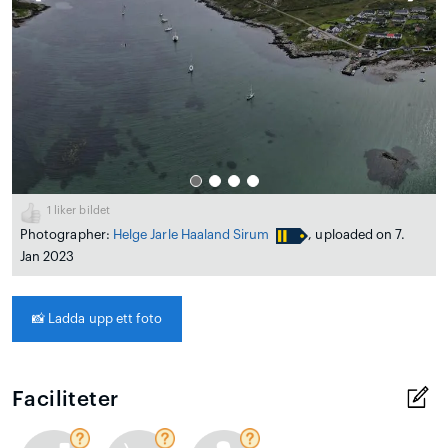
1
liker bildet
Photographer:
Helge Jarle Haaland Sirum
, uploaded on 7.
Jan 2023
📸
Ladda upp ett foto
Faciliteter