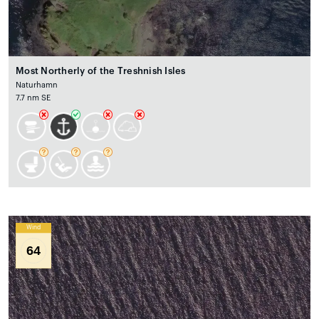
Most Northerly of the Treshnish Isles
Naturhamn
7.7 nm SE
Wind
64