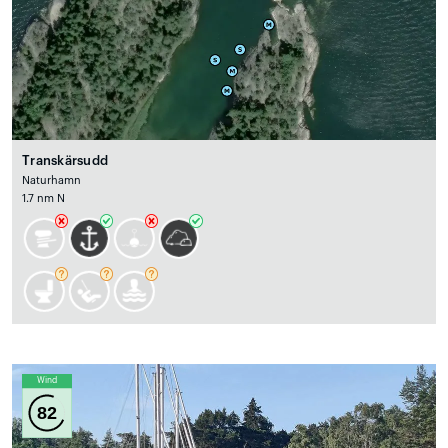
Transkärsudd
Naturhamn
1.7 nm N
Wind
82