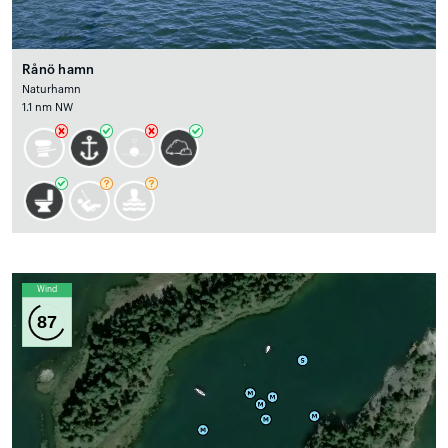
Rånö hamn
Naturhamn
1.1 nm NW
Wind
87