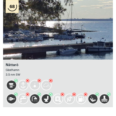
68
Nåttarö
Gästhamn
3.5 nm SW