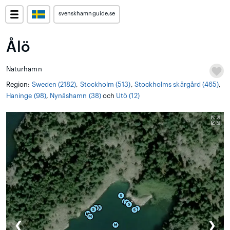
svenskhamnguide.se
Ålö
Naturhamn
Region:
Sweden (2182)
,
Stockholm (513)
,
Stockholms skärgård (465)
,
Haninge (98)
,
Nynäshamn (38)
och
Utö (12)
❮
❯