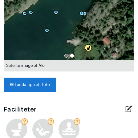
Satelite image of Ålö
📸
Ladda upp ett foto
Faciliteter