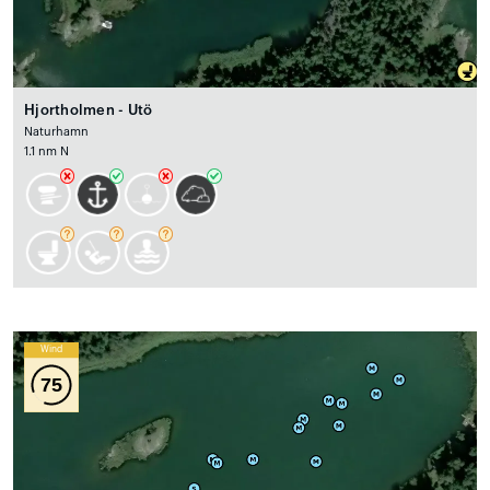
Hjortholmen - Utö
Naturhamn
1.1 nm N
Wind
75