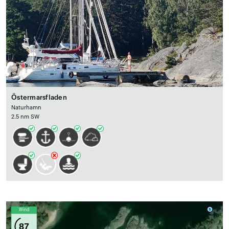
Östermarsfladen
Naturhamn
2.5 nm SW
Wind
87