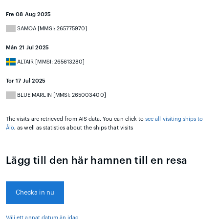
Fre 08 Aug 2025
SAMOA [MMSI: 265775970]
Mån 21 Jul 2025
ALTAIR [MMSI: 265613280]
Tor 17 Jul 2025
BLUE MARLIN [MMSI: 265003400]
The visits are retrieved from AIS data. You can click to
see all visiting ships to
Ålö
, as well as statistics about the ships that visits
Lägg till den här hamnen till en resa
Checka in nu
Välj ett annat datum än idag