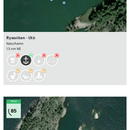
Ryssviken - Utö
Naturhamn
1.5 nm NE
Wind
85