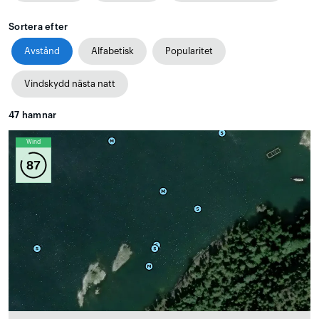
Sortera efter
Avstånd
Alfabetisk
Popularitet
Vindskydd nästa natt
47
hamnar
Wind
87