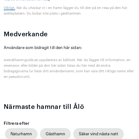
Viktigt:
När du
checkar in
i en hamn lägger du till den på en resa på den här
webbplatsen. Du bokar inte plats i gästhamnen.
Medverkande
Användare som bidragit till den här sidan:
svenskhamnguide.se uppdateras av båtlivet. När du lägger till information, en
recension eller bilder på den här sidan listas du här med de andra
bidragsgivarna (vi listar ditt användarnamn, som kan vara ditt riktiga namn eller
en pseudonym).
Närmaste hamnar till Ålö
Filtrera efter
Naturhamn
Gästhamn
Säker vind nästa natt