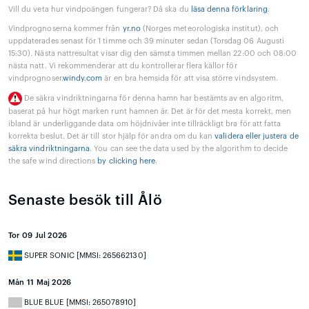
Vill du veta hur vindpoängen fungerar? Då ska du
läsa denna förklaring
.
Vindprognoserna kommer från
yr.no
(Norges meteorologiska institut), och
uppdaterades senast för 1 timme och 39 minuter sedan (Torsdag 06 Augusti
15:30). Nästa nattresultat visar dig den sämsta timmen mellan 22:00 och 08:00
nästa natt. Vi rekommenderar att du kontrollerar flera källor för
vindprognoser.
windy.com
är en bra hemsida för att visa större vindsystem.
De säkra vindriktningarna för denna hamn har bestämts av en algoritm,
baserat på hur högt marken runt hamnen är. Det är för det mesta korrekt, men
ibland är underliggande data om höjdnivåer inte tillräckligt bra för att fatta
korrekta beslut. Det är till stor hjälp för andra om du kan
validera eller justera de
säkra vindriktningarna
. You can see the data used by the algorithm to decide
the safe wind directions
by clicking here
.
Senaste besök till Ålö
Tor 09 Jul 2026
SUPER SONIC [MMSI: 265662130]
Mån 11 Maj 2026
BLUE BLUE [MMSI: 265078910]