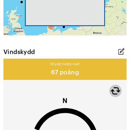
Vindskydd
Skydd nästa natt
67 poäng
N