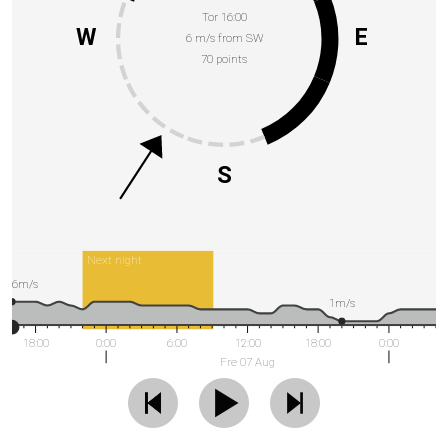
Tor 16:00
W
E
6 m/s from SW
70 points
S
Next night
6m/s
1m/s
18:00
0:00
6:00
12:00
18:00
0:00
Fre 07 Aug