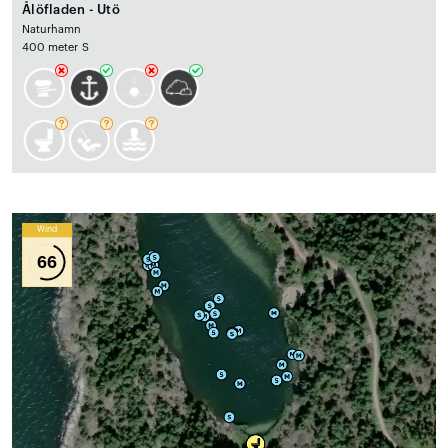
Ålöfladen - Utö
Naturhamn
400 meter S
Wind
66