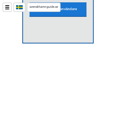
svenskhamnguide.se
Skapa gratis användare