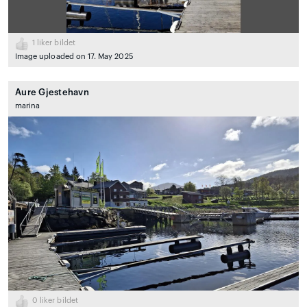
1
liker bildet
Image uploaded on 17. May 2025
Aure Gjestehavn
marina
0
liker bildet