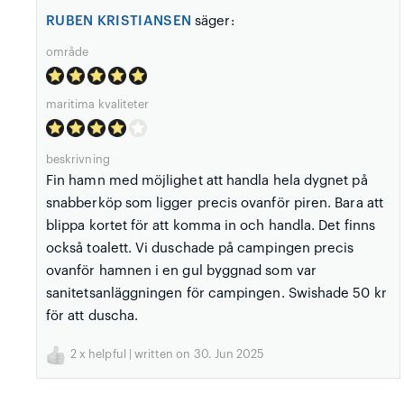
RUBEN KRISTIANSEN
säger:
område
maritima kvaliteter
beskrivning
Fin hamn med möjlighet att handla hela dygnet på
snabberköp som ligger precis ovanför piren. Bara att
blippa kortet för att komma in och handla. Det finns
också toalett. Vi duschade på campingen precis
ovanför hamnen i en gul byggnad som var
sanitetsanläggningen för campingen. Swishade 50 kr
för att duscha.
2
x helpful | written on 30. Jun 2025