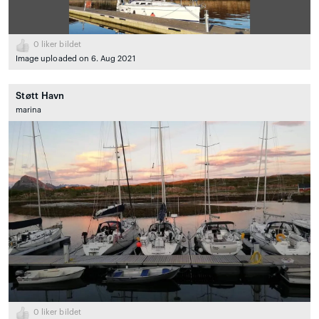
0
liker bildet
Image uploaded on 6. Aug 2021
Støtt Havn
marina
0
liker bildet