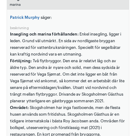
marina
Patrick Murphy
säger:
beskrivning
Insegling och marina förhållanden:
Enkel insegling, ligger i
leden. Grund väl utmärkt. En sida av nordligaste bryggan
reserverad för vattenbruksnäringen. Speciellt för segelbåtar
kan kraftig nordvind vara en utmaning.
Förtöjning:
Två flytbryggor. Den ena är relativt låg och av
äldre typ. Den andra är nyare och solid, men dess sydsida är
reserverad för Vega Sjømat. Om det inte ligger en båt från
Vega Sjømat vid ankomst, så kommer det en arbetsbåt där lite
senare på eftermiddagen/kvällen. Utsatt vid nordvind och
trångt mellan flytbryggor. Drivande av Skogsholmen Gästhus
planerar ytterligare en gästbrygga sommaren 2021.
Området:
Skogsholmen har inga fastboende, men de flesta
husen används som fritidshus. Skogsholmen Gästhus är en
tidigare internatskola i bästa Roy Jacobsen anda. Områden för
bollspel, uteservering och förstklassig mat (2021) i
restaurangen. En kort promenad från bryggorna.