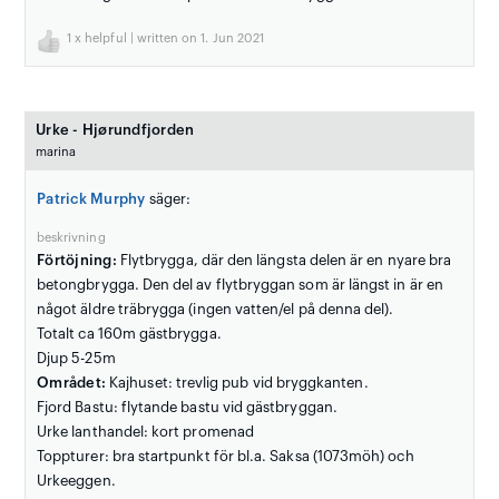
1
x helpful | written on 1. Jun 2021
Urke - Hjørundfjorden
marina
Patrick Murphy
säger:
beskrivning
Förtöjning:
Flytbrygga, där den längsta delen är en nyare bra
betongbrygga. Den del av flytbryggan som är längst in är en
något äldre träbrygga (ingen vatten/el på denna del).
Totalt ca 160m gästbrygga.
Djup 5-25m
Området:
Kajhuset: trevlig pub vid bryggkanten.
Fjord Bastu: flytande bastu vid gästbryggan.
Urke lanthandel: kort promenad
Toppturer: bra startpunkt för bl.a. Saksa (1073möh) och
Urkeeggen.