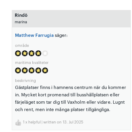
Rindö
marina
Matthew Farrugia
säger:
område
maritima kvaliteter
beskrivning
Gästplatser finns i hamnens centrum när du kommer
in. Mycket kort promenad till busshållplatsen eller
färjeläget som tar dig till Vaxholm eller vidare. Lugnt
och rent, men inte många platser tillgängliga.
1
x helpful | written on 13. Jul 2025