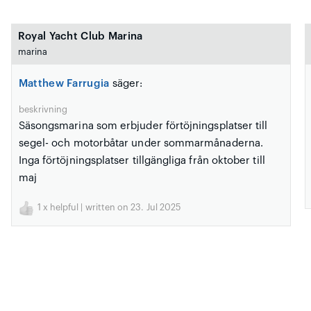
Royal Yacht Club Marina
marina
Matthew Farrugia
säger:
beskrivning
Säsongsmarina som erbjuder förtöjningsplatser till
segel- och motorbåtar under sommarmånaderna.
Inga förtöjningsplatser tillgängliga från oktober till
maj
1
x helpful | written on 23. Jul 2025