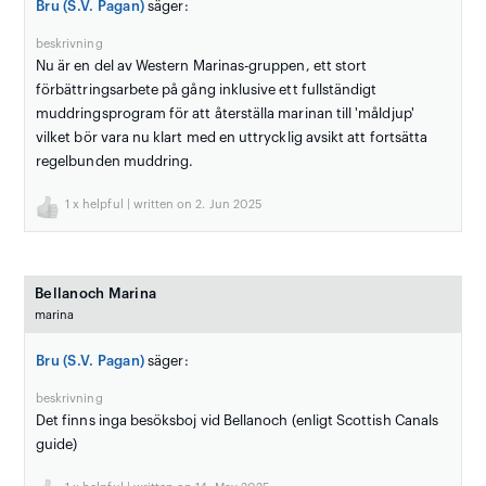
Bru (S.V. Pagan)
säger:
beskrivning
Nu är en del av Western Marinas-gruppen, ett stort
förbättringsarbete på gång inklusive ett fullständigt
muddringsprogram för att återställa marinan till 'måldjup'
vilket bör vara nu klart med en uttrycklig avsikt att fortsätta
regelbunden muddring.
1
x helpful | written on 2. Jun 2025
Bellanoch Marina
marina
Bru (S.V. Pagan)
säger:
beskrivning
Det finns inga besöksboj vid Bellanoch (enligt Scottish Canals
guide)