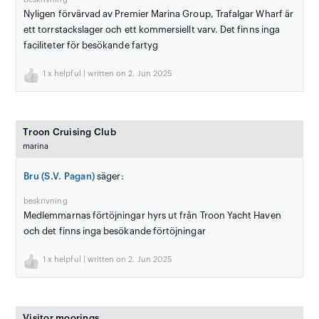
Nyligen förvärvad av Premier Marina Group, Trafalgar Wharf är
ett torrstackslager och ett kommersiellt varv. Det finns inga
faciliteter för besökande fartyg
1
x helpful | written on 2. Jun 2025
Troon Cruising Club
marina
Bru (S.V. Pagan)
säger:
beskrivning
Medlemmarnas förtöjningar hyrs ut från Troon Yacht Haven
och det finns inga besökande förtöjningar
1
x helpful | written on 2. Jun 2025
Visitor moorings