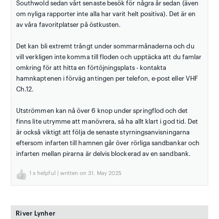
Southwold sedan vårt senaste besök för några år sedan (även
om nyliga rapporter inte alla har varit helt positiva). Det är en
av våra favoritplatser på östkusten.
Det kan bli extremt trångt under sommarmånaderna och du
vill verkligen inte komma till floden och upptäcka att du famlar
omkring för att hitta en förtöjningsplats - kontakta
hamnkaptenen i förväg antingen per telefon, e-post eller VHF
Ch.12.
Utströmmen kan nå över 6 knop under springflod och det
finns lite utrymme att manövrera, så ha allt klart i god tid. Det
är också viktigt att följa de senaste styrningsanvisningarna
eftersom infarten till hamnen går över rörliga sandbankar och
infarten mellan pirarna är delvis blockerad av en sandbank.
1
x helpful | written on 31. May 2025
River Lynher