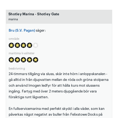
Shotley Marina - Shotley Gate
marina
Bru (S.V. Pagan)
säger:
område
maritima kvaliteter
beskrivning
24-timmars tillgång via sluss, skär inte hörn i anloppskanalen -
gå alltid in från djupvatten mellan de röda och gröna stolparna
och använd Imogen ledfyr för att hålla kurs mot slussens
ingång. Fartyg med över 2 meters djupgående bör vara
försiktiga runt lågvatten.
En fullservicemarina med perfekt skydd i alla väder, som kan
påverkas något negativt av buller från Felixstowe Docks på