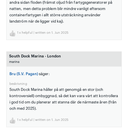
andra sidan floden (främst oljud från fartygsgeneratorer på
natten, men detta problem blir mindre vanligt eftersom
containerfartygen i allt större utsträckning använder
landström när de ligger vid kaj).
1
x helpful | written on 1. Jun 2025
South Dock Marina - London
marina
Bru (S.V. Pagan)
säger:
beskrivning
South Dock Marina håller på att genomgå en stor (och
kontroversiell) ombyggnad, så det kan vara värt att kontrollera
i god tid om du planerar att stanna där de närmaste åren (från
och med 2025).
1
x helpful | written on 1. Jun 2025