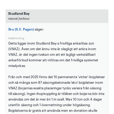
Studland Bay
natural_harbour
Bru (S.V. Pagan)
säger:
beskrivning
Detta ligger inom Studland Bay:s frivilliga ankarlösa zon
(VNAZ). Även om det ännu inte är olagligt att ankra inom
VNAZ, är det ingen tvekan om att ett lagligt verkställbart
ankarförbud kommer att införas om det frivilliga systemet
misslyckas.
Från och med 2025 finns det 10 permanenta 'vinter'-bojplatser
och så många som 87 säsongsbetonade 'eko'-bojplatser inom
VNAZ (bojarnas exakta placeringar tycks variera från säsong
till säsong). Ingen ihopkoppling är tillåten och bojarna bör inte
användas om det är mer än 1 m svall. Max 10 ton och 4 dagar
utanför säsong och 1 övernattning under högsäsong.
Bojplatserna är gratis att använda men en donation skulle