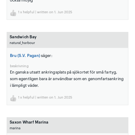
också möjlig
1
x helpful | written on 1. Jun 2025
Sandwich Bay
natural_harbour
Bru (S.V. Pagan)
säger:
beskrivning
En ganska utsatt ankringsplats på sjökortet för små fartyg,
som egentligen bara är användbar som en genomfartsankring
i lämpligt väder.
1
x helpful | written on 1. Jun 2025
Saxon Wharf Marina
marina