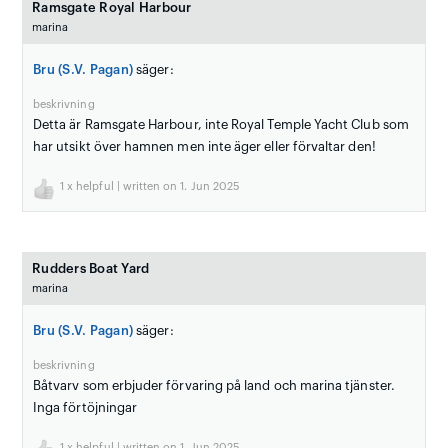
Ramsgate Royal Harbour
marina
Bru (S.V. Pagan)
säger:
beskrivning
Detta är Ramsgate Harbour, inte Royal Temple Yacht Club som
har utsikt över hamnen men inte äger eller förvaltar den!
1
x helpful | written on 1. Jun 2025
Rudders Boat Yard
marina
Bru (S.V. Pagan)
säger:
beskrivning
Båtvarv som erbjuder förvaring på land och marina tjänster.
Inga förtöjningar
1
x helpful | written on 1. Jun 2025