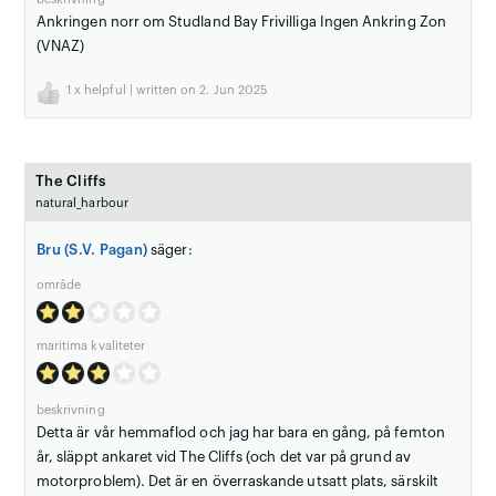
Ankringen norr om Studland Bay Frivilliga Ingen Ankring Zon
(VNAZ)
1
x helpful | written on 2. Jun 2025
The Cliffs
natural_harbour
Bru (S.V. Pagan)
säger:
område
maritima kvaliteter
beskrivning
Detta är vår hemmaflod och jag har bara en gång, på femton
år, släppt ankaret vid The Cliffs (och det var på grund av
motorproblem). Det är en överraskande utsatt plats, särskilt