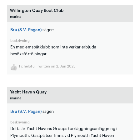
Willington Quay Boat Club
marina
Bru (S.V. Pagan)
säger:
beskrivning
En medlemsbåtklubb som inte verkar erbjuda
besöksförtöjningar
1
x helpful | written on 2. Jun 2025
Yacht Haven Quay
marina
Bru (S.V. Pagan)
säger:
beskrivning
Detta är Yacht Havens Groups torrläggningsanläggning i
Plymouth. Gästplatser finns vid Plymouth Yacht Haven