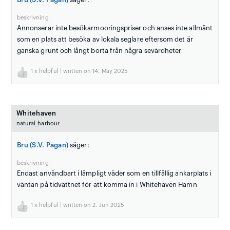
beskrivning
Annonserar inte besökarmooringspriser och anses inte allmänt
som en plats att besöka av lokala seglare eftersom det är
ganska grunt och långt borta från några sevärdheter
1
x helpful | written on 14. May 2025
Whitehaven
natural_harbour
Bru (S.V. Pagan)
säger:
beskrivning
Endast användbart i lämpligt väder som en tillfällig ankarplats i
väntan på tidvattnet för att komma in i Whitehaven Hamn
1
x helpful | written on 2. Jun 2025