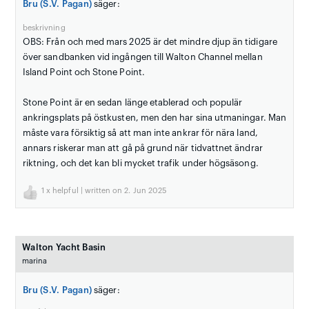
Bru (S.V. Pagan)
säger:
beskrivning
OBS: Från och med mars 2025 är det mindre djup än tidigare
över sandbanken vid ingången till Walton Channel mellan
Island Point och Stone Point.
Stone Point är en sedan länge etablerad och populär
ankringsplats på östkusten, men den har sina utmaningar. Man
måste vara försiktig så att man inte ankrar för nära land,
annars riskerar man att gå på grund när tidvattnet ändrar
riktning, och det kan bli mycket trafik under högsäsong.
1
x helpful | written on 2. Jun 2025
Walton Yacht Basin
marina
Bru (S.V. Pagan)
säger: