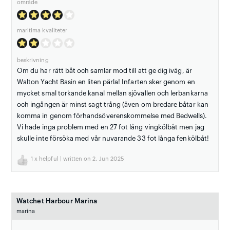
område
maritima kvaliteter
beskrivning
Om du har rätt båt och samlar mod till att ge dig iväg, är
Walton Yacht Basin en liten pärla! Infarten sker genom en
mycket smal torkande kanal mellan sjövallen och lerbankarna
och ingången är minst sagt trång (även om bredare båtar kan
komma in genom förhandsöverenskommelse med Bedwells).
Vi hade inga problem med en 27 fot lång vingkölbåt men jag
skulle inte försöka med vår nuvarande 33 fot långa fenkölbåt!
1
x helpful | written on 2. Jun 2025
Watchet Harbour Marina
marina