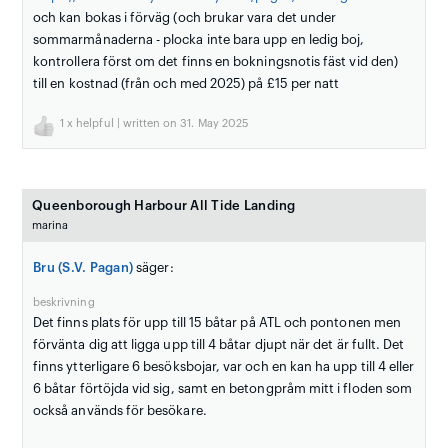
och kan bokas i förväg (och brukar vara det under
sommarmånaderna - plocka inte bara upp en ledig boj,
kontrollera först om det finns en bokningsnotis fäst vid den)
till en kostnad (från och med 2025) på £15 per natt
1
x helpful | written on 31. May 2025
Queenborough Harbour All Tide Landing
marina
Bru (S.V. Pagan)
säger:
beskrivning
Det finns plats för upp till 15 båtar på ATL och pontonen men
förvänta dig att ligga upp till 4 båtar djupt när det är fullt. Det
finns ytterligare 6 besöksbojar, var och en kan ha upp till 4 eller
6 båtar förtöjda vid sig, samt en betongpråm mitt i floden som
också används för besökare.