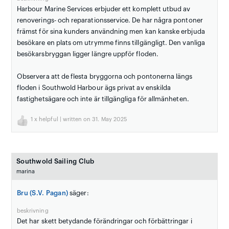
Harbour Marine Services erbjuder ett komplett utbud av
renoverings- och reparationsservice. De har några pontoner
främst för sina kunders användning men kan kanske erbjuda
besökare en plats om utrymme finns tillgängligt. Den vanliga
besökarsbryggan ligger längre uppför floden.
Observera att de flesta bryggorna och pontonerna längs
floden i Southwold Harbour ägs privat av enskilda
fastighetsägare och inte är tillgängliga för allmänheten.
1
x helpful | written on 31. May 2025
Southwold Sailing Club
marina
Bru (S.V. Pagan)
säger:
beskrivning
Det har skett betydande förändringar och förbättringar i