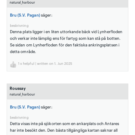
natural_harbour
Bru (S.V. Pagan)
säger:
beskrivning
Denna plats ligger i en liten uttorkande bäck vid Lynherfloden
och verkar inte lämplig ens för fartyg som kan stå på botten.
Se sidan om Lynherfloden för den faktiska ankringsplatsen i
detta område.
1
x helpful | written on 1. Jun 2025
Roussay
natural_harbour
Bru (S.V. Pagan)
säger:
beskrivning
Detta visas inte på sjökorten som en ankarplats och Antares
har inte besökt den. Den bästa tillgängliga kartan saknar all