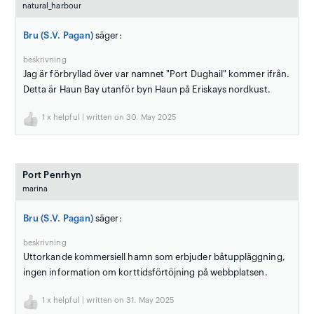
natural_harbour
Bru (S.V. Pagan)
säger:
beskrivning
Jag är förbryllad över var namnet "Port Dughail" kommer ifrån.
Detta är Haun Bay utanför byn Haun på Eriskays nordkust.
1
x helpful | written on 30. May 2025
Port Penrhyn
marina
Bru (S.V. Pagan)
säger:
beskrivning
Uttorkande kommersiell hamn som erbjuder båtuppläggning,
ingen information om korttidsförtöjning på webbplatsen.
1
x helpful | written on 31. May 2025