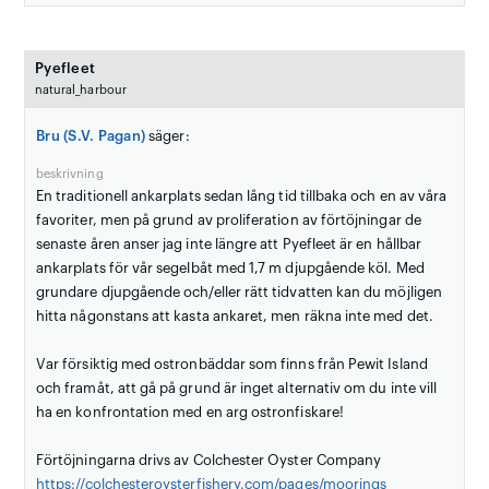
Pyefleet
natural_harbour
Bru (S.V. Pagan)
säger:
beskrivning
En traditionell ankarplats sedan lång tid tillbaka och en av våra
favoriter, men på grund av proliferation av förtöjningar de
senaste åren anser jag inte längre att Pyefleet är en hållbar
ankarplats för vår segelbåt med 1,7 m djupgående köl. Med
grundare djupgående och/eller rätt tidvatten kan du möjligen
hitta någonstans att kasta ankaret, men räkna inte med det.
Var försiktig med ostronbäddar som finns från Pewit Island
och framåt, att gå på grund är inget alternativ om du inte vill
ha en konfrontation med en arg ostronfiskare!
Förtöjningarna drivs av Colchester Oyster Company
https://colchesteroysterfishery.com/pages/moorings