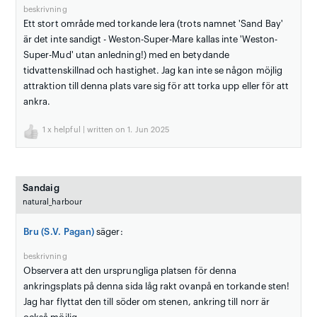
beskrivning
Ett stort område med torkande lera (trots namnet 'Sand Bay'
är det inte sandigt - Weston-Super-Mare kallas inte 'Weston-
Super-Mud' utan anledning!) med en betydande
tidvattenskillnad och hastighet. Jag kan inte se någon möjlig
attraktion till denna plats vare sig för att torka upp eller för att
ankra.
1
x helpful | written on 1. Jun 2025
Sandaig
natural_harbour
Bru (S.V. Pagan)
säger:
beskrivning
Observera att den ursprungliga platsen för denna
ankringsplats på denna sida låg rakt ovanpå en torkande sten!
Jag har flyttat den till söder om stenen, ankring till norr är