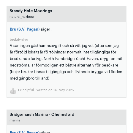
Brandy Hole Moorings
natural_harbour
Bru (S.V. Pagan)
säger:
beskrivning
Visar ingen gästhamnsavgift och så vitt jag vet (eftersom jag
är förtöjd lokalt) är förtöjningar normalt inte tillgängliga för
besökande fartyg. North Fambridge Yacht Haven, drygt en mil
nedströms, är förmodligen ett bättre alternativ för besökare
(bojar brukar finnas tillgängliga och flytande brygga vid floden
med gångbro till land)
1
x helpful | written on 14. May 2025
Bridgemarsh Marina - Chelmsford
marina
Bru (S.V. Pagan)
säger: