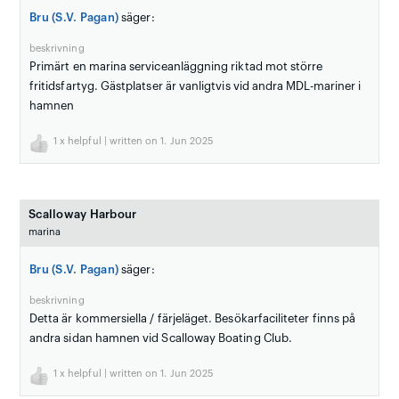
Bru (S.V. Pagan)
säger:
beskrivning
Primärt en marina serviceanläggning riktad mot större
fritidsfartyg. Gästplatser är vanligtvis vid andra MDL-mariner i
hamnen
1
x helpful | written on 1. Jun 2025
Scalloway Harbour
marina
Bru (S.V. Pagan)
säger:
beskrivning
Detta är kommersiella / färjeläget. Besökarfaciliteter finns på
andra sidan hamnen vid Scalloway Boating Club.
1
x helpful | written on 1. Jun 2025