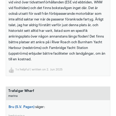
vid vind över tidvattenförhållanden (ESE vid ebbtiden, WNW
vid flodtiden) och det finns bokstavligen inget där. Det är
också utsatt för svall från förbipasserande motorbåtar som
inte alltid saktar ner när de passerar förankrade fartyg. Ärligt
talat, jag har aldrig förstått varför just denna plats är, och
historiskt sett alltid har varit, listad som en specifik
ankringsplats över någon annanstans längs floden! Det finns
bättre platser att ankra på i River Roach och Burnham Yacht
Harbour (nedströms) och Fambridge Yacht Station
(uppströms) erbjuder bättre faciliteter och landgångar, om än
till en kostnad.
1
x helpful | written on 2. Jun 2025
Trafalgar Wharf
marina
Bru (S.V. Pagan)
säger:
beskrivning