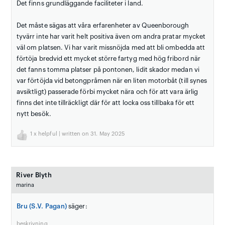
Det finns grundläggande faciliteter i land.
Det måste sägas att våra erfarenheter av Queenborough
tyvärr inte har varit helt positiva även om andra pratar mycket
väl om platsen. Vi har varit missnöjda med att bli ombedda att
förtöja bredvid ett mycket större fartyg med hög fribord när
det fanns tomma platser på pontonen, lidit skador medan vi
var förtöjda vid betongpråmen när en liten motorbåt (till synes
avsiktligt) passerade förbi mycket nära och för att vara ärlig
finns det inte tillräckligt där för att locka oss tillbaka för ett
nytt besök.
1
x helpful | written on 31. May 2025
River Blyth
marina
Bru (S.V. Pagan)
säger:
beskrivning