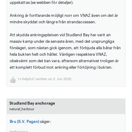
uppskattas (se webben för detaljer).
Ankring är fortfarande möjligt norr om VNAZ även om det är
mindre skyddat och längre från strandaccessen.
Att skydda ankringsplatsen vid Studland Bay har varit en
massiv kamp under de senaste åren, med det ursprungliga
förslaget, som nästan gick igenom, att förbjuda alla båtar från
hela bukten helt och hållet. Vänligen respektera VNAZ,
obekvämt som det kan vara, eftersom alternativet troligen är
ett komplett förbud mot ankring eller förtöjning i bukten.
1
x helpful | written on 2. Jun 2025
Studland Bay anchorage
natural_harbour
Bru (S.V. Pagan)
säger:
beskrivning