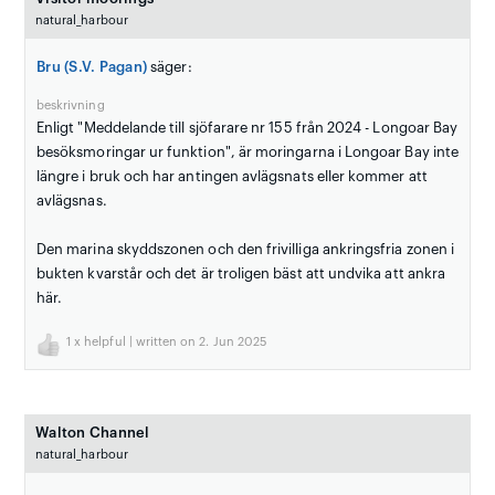
natural_harbour
Bru (S.V. Pagan)
säger:
beskrivning
Enligt "Meddelande till sjöfarare nr 155 från 2024 - Longoar Bay
besöksmoringar ur funktion", är moringarna i Longoar Bay inte
längre i bruk och har antingen avlägsnats eller kommer att
avlägsnas.
Den marina skyddszonen och den frivilliga ankringsfria zonen i
bukten kvarstår och det är troligen bäst att undvika att ankra
här.
1
x helpful | written on 2. Jun 2025
Walton Channel
natural_harbour