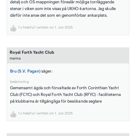
detalj och OS-mappningen föreslår möjliga torrläggande
stenar i viken som inte visas på UKHO-kartorna. Jag skulle
därför inte anse det som en genomförbar ankarplats.
1
x helpful | written on 1. Jun 2025
Royal Forth Yacht Club
marina
Bru (S.V. Pagan)
säger:
beskrivning
Gemensamt ägda och förvaltade av Forth Corinthian Yacht
Club (FCYC) och Royal Forth Yacht Club (RFYC) - faciliteterna
på klubbarna är tillgängliga för besökande seglare
1
x helpful | written on 1. Jun 2025