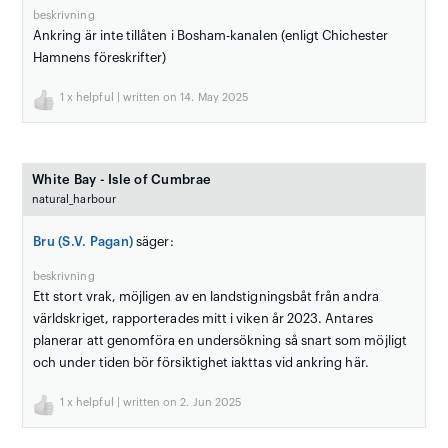
beskrivning
Ankring är inte tillåten i Bosham-kanalen (enligt Chichester
Hamnens föreskrifter)
1
x helpful | written on 14. May 2025
White Bay - Isle of Cumbrae
natural_harbour
Bru (S.V. Pagan)
säger:
beskrivning
Ett stort vrak, möjligen av en landstigningsbåt från andra
världskriget, rapporterades mitt i viken år 2023. Antares
planerar att genomföra en undersökning så snart som möjligt
och under tiden bör försiktighet iakttas vid ankring här.
1
x helpful | written on 2. Jun 2025