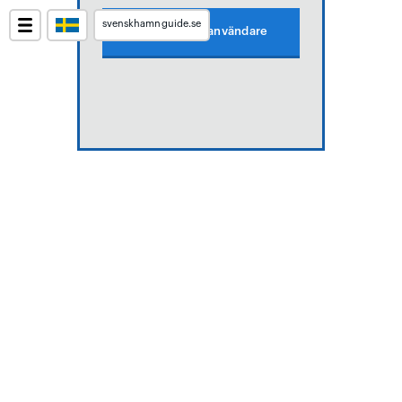
svenskhamnguide.se
Skapa gratis användare