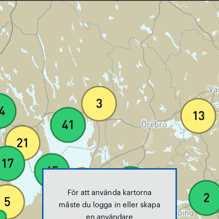
För att använda kartorna
måste du logga in eller skapa
en användare