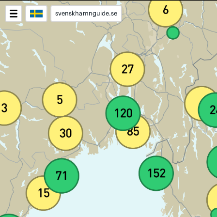
svenskhamnguide.se