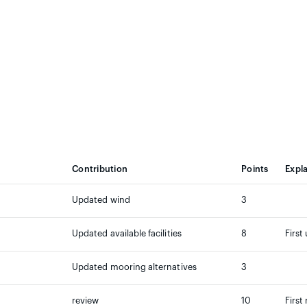
Contribution
Points
Expl
Updated wind
3
Updated available facilities
8
First
Updated mooring alternatives
3
review
10
First