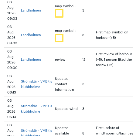
03
map symbol:
Aug
Landholmen
3
2026
09:03
03
map symbol:
Aug
First map symbol on
Landholmen
8
2026
harbour (+5)
09:03
03
First review of harbour
Aug
Landholmen
review
12
(+5), 1 person liked the
2026
review (+2)
09:00
03
Updated
Aug
Strömskär - VMBK:s
contact
3
2026
klubbholme
information
06:13
03
Aug
Strömskär - VMBK:s
Updated wind
3
2026
klubbholme
06:13
03
Updated
First update of
Aug
Strömskär - VMBK:s
available
8
wind/mooring/facilities