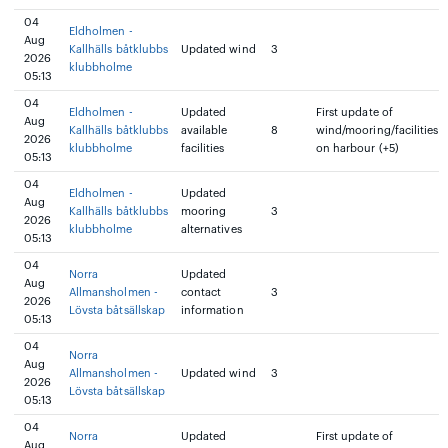
04
Eldholmen -
Aug
Kallhälls båtklubbs
Updated wind
3
2026
klubbholme
05:13
04
Eldholmen -
Updated
First update of
Aug
Kallhälls båtklubbs
available
8
wind/mooring/facilities
2026
klubbholme
facilities
on harbour (+5)
05:13
04
Eldholmen -
Updated
Aug
Kallhälls båtklubbs
mooring
3
2026
klubbholme
alternatives
05:13
04
Norra
Updated
Aug
Allmansholmen -
contact
3
2026
Lövsta båtsällskap
information
05:13
04
Norra
Aug
Allmansholmen -
Updated wind
3
2026
Lövsta båtsällskap
05:13
04
Norra
Updated
First update of
Aug