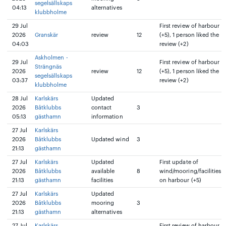
segelsällskaps
04:13
alternatives
klubbholme
29 Jul
First review of harbour
2026
Granskär
review
12
(+5), 1 person liked the
04:03
review (+2)
Askholmen -
29 Jul
First review of harbour
Strängnäs
2026
review
12
(+5), 1 person liked the
segelsällskaps
03:37
review (+2)
klubbholme
28 Jul
Karlskärs
Updated
2026
Båtklubbs
contact
3
05:13
gästhamn
information
27 Jul
Karlskärs
2026
Båtklubbs
Updated wind
3
21:13
gästhamn
27 Jul
Karlskärs
Updated
First update of
2026
Båtklubbs
available
8
wind/mooring/facilities
21:13
gästhamn
facilities
on harbour (+5)
27 Jul
Karlskärs
Updated
2026
Båtklubbs
mooring
3
21:13
gästhamn
alternatives
27 Jul
Karlskärs
First review of harbour