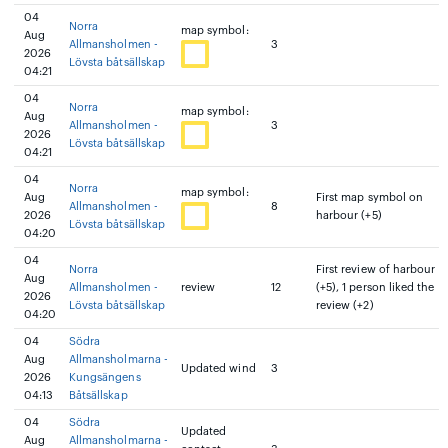
04
Norra
map symbol:
Aug
Allmansholmen -
3
2026
Lövsta båtsällskap
04:21
04
Norra
map symbol:
Aug
Allmansholmen -
3
2026
Lövsta båtsällskap
04:21
04
Norra
map symbol:
Aug
First map symbol on
Allmansholmen -
8
2026
harbour (+5)
Lövsta båtsällskap
04:20
04
Norra
First review of harbour
Aug
Allmansholmen -
review
12
(+5), 1 person liked the
2026
Lövsta båtsällskap
review (+2)
04:20
04
Södra
Aug
Allmansholmarna -
Updated wind
3
2026
Kungsängens
04:13
Båtsällskap
04
Södra
Updated
Aug
Allmansholmarna -