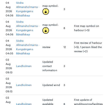
04
Södra
map symbol:
Aug
Allmansholmarna -
3
2026
Kungsängens
04:06
Båtsällskap
04
Södra
map symbol:
Aug
Allmansholmarna -
First map symbol on
8
2026
Kungsängens
harbour (+5)
04:06
Båtsällskap
04
Södra
First review of harbour
Aug
Allmansholmarna -
review
12
(+5), 1 person liked the
2026
Kungsängens
review (+2)
04:05
Båtsällskap
03
Updated
Aug
Landholmen
contact
3
2026
information
09:13
03
Aug
Landholmen
Updated wind
3
2026
09:13
03
Updated
First update of
Aug
Landholmen
available
8
wind/mooring/facilities