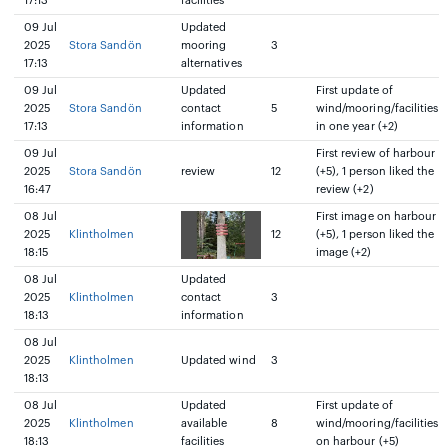
17:13
facilities
09 Jul
Updated
2025
Stora Sandön
mooring
3
17:13
alternatives
09 Jul
Updated
First update of
2025
Stora Sandön
contact
5
wind/mooring/facilities
17:13
information
in one year (+2)
09 Jul
First review of harbour
2025
Stora Sandön
review
12
(+5), 1 person liked the
16:47
review (+2)
08 Jul
First image on harbour
2025
Klintholmen
12
(+5), 1 person liked the
18:15
image (+2)
08 Jul
Updated
2025
Klintholmen
contact
3
18:13
information
08 Jul
2025
Klintholmen
Updated wind
3
18:13
08 Jul
Updated
First update of
2025
Klintholmen
available
8
wind/mooring/facilities
18:13
facilities
on harbour (+5)