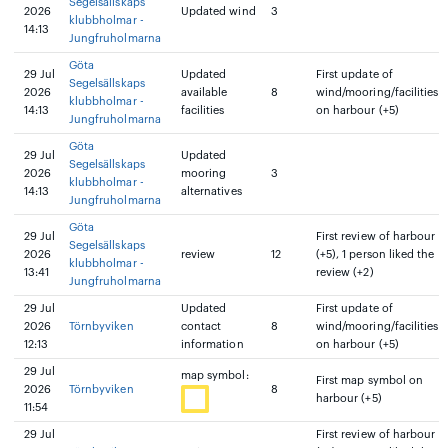
Segelsällskaps
2026
Updated wind
3
klubbholmar -
14:13
Jungfruholmarna
Göta
29 Jul
Updated
First update of
Segelsällskaps
2026
available
8
wind/mooring/facilities
klubbholmar -
14:13
facilities
on harbour (+5)
Jungfruholmarna
Göta
29 Jul
Updated
Segelsällskaps
2026
mooring
3
klubbholmar -
14:13
alternatives
Jungfruholmarna
Göta
29 Jul
First review of harbour
Segelsällskaps
2026
review
12
(+5), 1 person liked the
klubbholmar -
13:41
review (+2)
Jungfruholmarna
29 Jul
Updated
First update of
2026
Törnbyviken
contact
8
wind/mooring/facilities
12:13
information
on harbour (+5)
29 Jul
map symbol:
First map symbol on
2026
Törnbyviken
8
harbour (+5)
11:54
29 Jul
First review of harbour