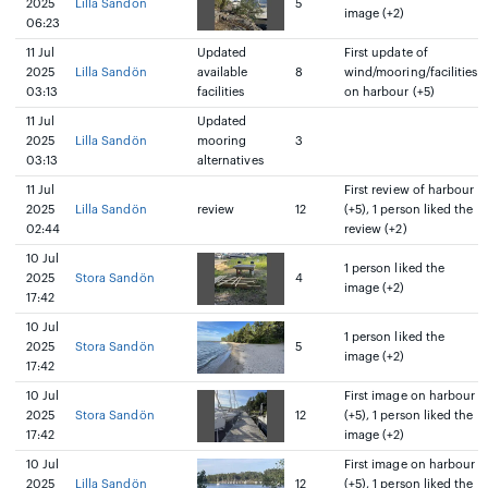
2025
Lilla Sandön
5
image (+2)
06:23
11 Jul
Updated
First update of
2025
Lilla Sandön
available
8
wind/mooring/facilities
03:13
facilities
on harbour (+5)
11 Jul
Updated
2025
Lilla Sandön
mooring
3
03:13
alternatives
11 Jul
First review of harbour
2025
Lilla Sandön
review
12
(+5), 1 person liked the
02:44
review (+2)
10 Jul
1 person liked the
2025
Stora Sandön
4
image (+2)
17:42
10 Jul
1 person liked the
2025
Stora Sandön
5
image (+2)
17:42
10 Jul
First image on harbour
2025
Stora Sandön
12
(+5), 1 person liked the
17:42
image (+2)
10 Jul
First image on harbour
2025
Lilla Sandön
12
(+5), 1 person liked the