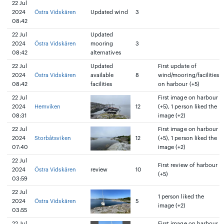
22 Jul
2024
Östra Vidskären
Updated wind
3
08:42
22 Jul
Updated
2024
Östra Vidskären
mooring
3
08:42
alternatives
22 Jul
Updated
First update of
2024
Östra Vidskären
available
8
wind/mooring/facilities
08:42
facilities
on harbour (+5)
22 Jul
First image on harbour
2024
Hemviken
12
(+5), 1 person liked the
08:31
image (+2)
22 Jul
First image on harbour
2024
Storbåtsviken
12
(+5), 1 person liked the
07:40
image (+2)
22 Jul
First review of harbour
2024
Östra Vidskären
review
10
(+5)
03:59
22 Jul
1 person liked the
2024
Östra Vidskären
5
image (+2)
03:55
22 Jul
First image on harbour