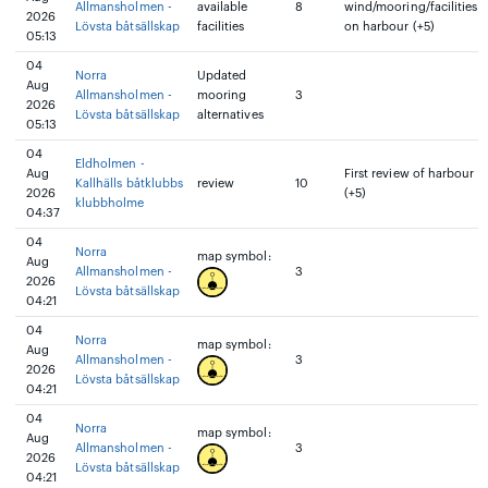
Allmansholmen -
available
8
wind/mooring/facilities
2026
Lövsta båtsällskap
facilities
on harbour (+5)
05:13
04
Norra
Updated
Aug
Allmansholmen -
mooring
3
2026
Lövsta båtsällskap
alternatives
05:13
04
Eldholmen -
Aug
First review of harbour
Kallhälls båtklubbs
review
10
2026
(+5)
klubbholme
04:37
04
Norra
map symbol:
Aug
Allmansholmen -
3
2026
Lövsta båtsällskap
04:21
04
Norra
map symbol:
Aug
Allmansholmen -
3
2026
Lövsta båtsällskap
04:21
04
Norra
map symbol:
Aug
Allmansholmen -
3
2026
Lövsta båtsällskap
04:21