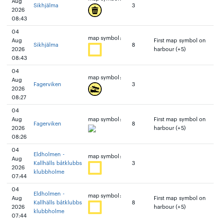
Aug
Sikhjälma
3
2026
08:43
04
map symbol:
Aug
First map symbol on
Sikhjälma
8
2026
harbour (+5)
08:43
04
map symbol:
Aug
Fagerviken
3
2026
08:27
04
Aug
map symbol:
First map symbol on
Fagerviken
8
2026
harbour (+5)
08:26
04
Eldholmen -
map symbol:
Aug
Kallhälls båtklubbs
3
2026
klubbholme
07:44
04
Eldholmen -
map symbol:
Aug
First map symbol on
Kallhälls båtklubbs
8
2026
harbour (+5)
klubbholme
07:44