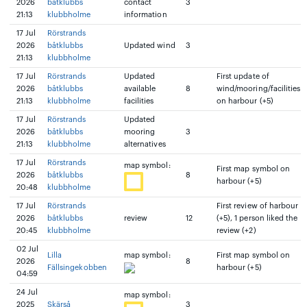
2026
båtklubbs
contact
3
21:13
klubbholme
information
17 Jul
Rörstrands
2026
båtklubbs
Updated wind
3
21:13
klubbholme
17 Jul
Rörstrands
Updated
First update of
2026
båtklubbs
available
8
wind/mooring/facilities
21:13
klubbholme
facilities
on harbour (+5)
17 Jul
Rörstrands
Updated
2026
båtklubbs
mooring
3
21:13
klubbholme
alternatives
17 Jul
Rörstrands
map symbol:
First map symbol on
2026
båtklubbs
8
harbour (+5)
20:48
klubbholme
17 Jul
Rörstrands
First review of harbour
2026
båtklubbs
review
12
(+5), 1 person liked the
20:45
klubbholme
review (+2)
02 Jul
Lilla
map symbol:
First map symbol on
2026
8
Fällsingekobben
harbour (+5)
04:59
24 Jul
map symbol:
2025
Skärså
3