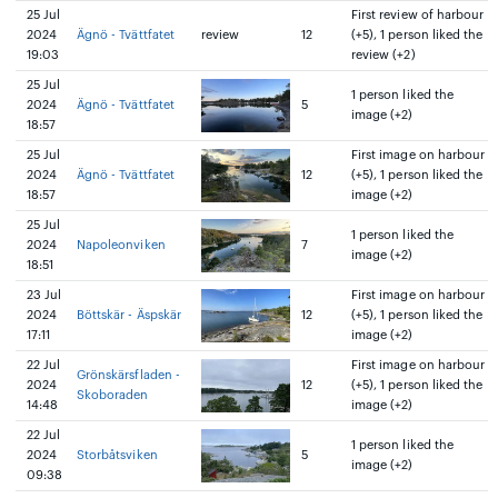
25 Jul
First review of harbour
2024
Ägnö - Tvättfatet
review
12
(+5), 1 person liked the
19:03
review (+2)
25 Jul
1 person liked the
2024
Ägnö - Tvättfatet
5
image (+2)
18:57
25 Jul
First image on harbour
2024
Ägnö - Tvättfatet
12
(+5), 1 person liked the
18:57
image (+2)
25 Jul
1 person liked the
2024
Napoleonviken
7
image (+2)
18:51
23 Jul
First image on harbour
2024
Böttskär - Äspskär
12
(+5), 1 person liked the
17:11
image (+2)
22 Jul
First image on harbour
Grönskärsfladen -
2024
12
(+5), 1 person liked the
Skoboraden
14:48
image (+2)
22 Jul
1 person liked the
2024
Storbåtsviken
5
image (+2)
09:38