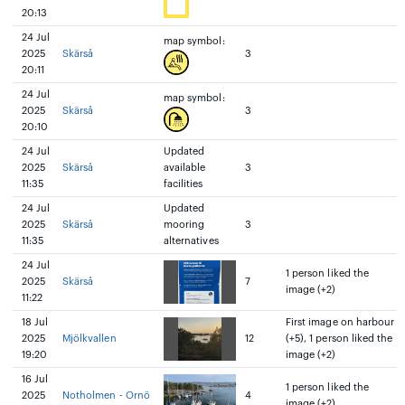
20:13
24 Jul
map symbol:
2025
Skärså
3
20:11
24 Jul
map symbol:
2025
Skärså
3
20:10
24 Jul
Updated
2025
Skärså
available
3
11:35
facilities
24 Jul
Updated
2025
Skärså
mooring
3
11:35
alternatives
24 Jul
1 person liked the
2025
Skärså
7
image (+2)
11:22
18 Jul
First image on harbour
2025
Mjölkvallen
12
(+5), 1 person liked the
19:20
image (+2)
16 Jul
1 person liked the
2025
Notholmen - Ornö
4
image (+2)