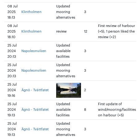
08 Jul
Updated
2025
Klintholmen
mooring
3
18:13
alternatives
08 Jul
First review of harbour
2025
Klintholmen
review
12
(+5), 1 person liked the
18:10
review (+2)
25 Jul
Updated
2024
Napoleonviken
available
3
20:13
facilities
25 Jul
Updated
2024
Napoleonviken
mooring
3
20:13
alternatives
25 Jul
2024
Ägnö - Tvättfatet
2
19:16
25 Jul
Updated
First update of
2024
Ägnö - Tvättfatet
available
8
wind/mooring/facilities
19:13
facilities
on harbour (+5)
25 Jul
Updated
2024
Ägnö - Tvättfatet
mooring
3
19:13
alternatives