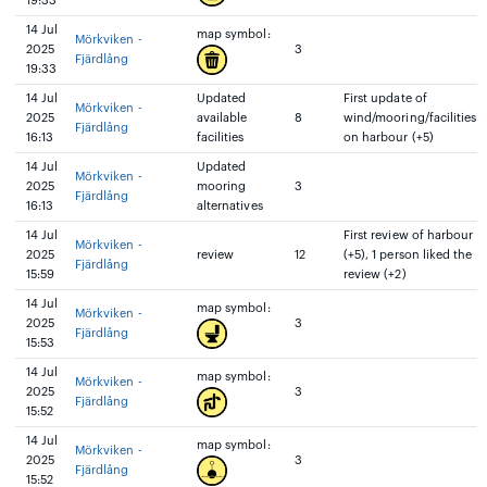
19:33
14 Jul
map symbol:
Mörkviken -
2025
3
Fjärdlång
19:33
14 Jul
Updated
First update of
Mörkviken -
2025
available
8
wind/mooring/facilities
Fjärdlång
16:13
facilities
on harbour (+5)
14 Jul
Updated
Mörkviken -
2025
mooring
3
Fjärdlång
16:13
alternatives
14 Jul
First review of harbour
Mörkviken -
2025
review
12
(+5), 1 person liked the
Fjärdlång
15:59
review (+2)
14 Jul
map symbol:
Mörkviken -
2025
3
Fjärdlång
15:53
14 Jul
map symbol:
Mörkviken -
2025
3
Fjärdlång
15:52
14 Jul
map symbol:
Mörkviken -
2025
3
Fjärdlång
15:52