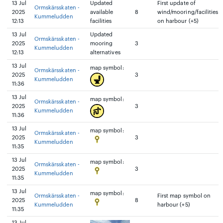
13 Jul
Updated
First update of
Ormskärsskaten -
2025
available
8
wind/mooring/facilities
Kummeludden
12:13
facilities
on harbour (+5)
13 Jul
Updated
Ormskärsskaten -
2025
mooring
3
Kummeludden
12:13
alternatives
13 Jul
map symbol:
Ormskärsskaten -
2025
3
Kummeludden
11:36
13 Jul
map symbol:
Ormskärsskaten -
2025
3
Kummeludden
11:36
13 Jul
map symbol:
Ormskärsskaten -
2025
3
Kummeludden
11:35
13 Jul
map symbol:
Ormskärsskaten -
2025
3
Kummeludden
11:35
13 Jul
map symbol:
Ormskärsskaten -
First map symbol on
2025
8
Kummeludden
harbour (+5)
11:35
13 Jul