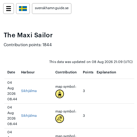
svenskhamnguide.se
The Maxi Sailor
Contribution points: 1844
This data was updated on 08 Aug 2026 21:09 (UTC)
Date
Harbour
Contribution
Points
Explanation
04
map symbol:
Aug
Sikhjälma
3
2026
08:44
04
map symbol:
Aug
Sikhjälma
3
2026
08:44
04
map symbol: