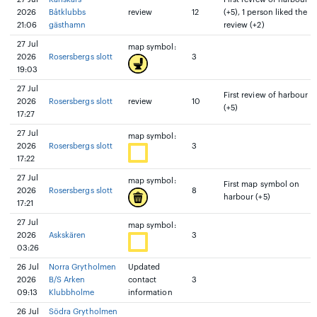
2026
Båtklubbs
review
12
(+5), 1 person liked the
21:06
gästhamn
review (+2)
27 Jul
map symbol:
2026
Rosersbergs slott
3
19:03
27 Jul
First review of harbour
2026
Rosersbergs slott
review
10
(+5)
17:27
27 Jul
map symbol:
2026
Rosersbergs slott
3
17:22
27 Jul
map symbol:
First map symbol on
2026
Rosersbergs slott
8
harbour (+5)
17:21
27 Jul
map symbol:
2026
Askskären
3
03:26
26 Jul
Norra Grytholmen
Updated
2026
B/S Arken
contact
3
09:13
Klubbholme
information
26 Jul
Södra Grytholmen