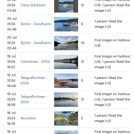
2024
Östra Vidskären
12
(+5), 1 person liked the
03:55
image (+2)
20 Jul
1 person liked the
2024
Björkö - Sandhamn
5
image (+2)
20:46
20 Jul
First image on harbour
2024
Björkö - Sandhamn
10
(+5)
20:46
19 Jul
First image on harbour
2024
Lökholmen - KSSS
12
(+5), 1 person liked the
19:37
image (+2)
19 Jul
Telegrafholmen -
1 person liked the
2024
5
KSSS
image (+2)
19:08
19 Jul
First image on harbour
Telegrafholmen -
2024
12
(+5), 1 person liked the
KSSS
18:59
image (+2)
18 Jul
1 person liked the
2024
Norsviken
5
image (+2)
16:29
18 Jul
First image on harbour