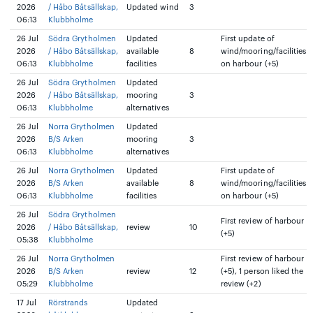
2026
/ Håbo Båtsällskap,
Updated wind
3
06:13
Klubbholme
26 Jul
Södra Grytholmen
Updated
First update of
2026
/ Håbo Båtsällskap,
available
8
wind/mooring/facilities
06:13
Klubbholme
facilities
on harbour (+5)
26 Jul
Södra Grytholmen
Updated
2026
/ Håbo Båtsällskap,
mooring
3
06:13
Klubbholme
alternatives
26 Jul
Norra Grytholmen
Updated
2026
B/S Arken
mooring
3
06:13
Klubbholme
alternatives
26 Jul
Norra Grytholmen
Updated
First update of
2026
B/S Arken
available
8
wind/mooring/facilities
06:13
Klubbholme
facilities
on harbour (+5)
26 Jul
Södra Grytholmen
First review of harbour
2026
/ Håbo Båtsällskap,
review
10
(+5)
05:38
Klubbholme
26 Jul
Norra Grytholmen
First review of harbour
2026
B/S Arken
review
12
(+5), 1 person liked the
05:29
Klubbholme
review (+2)
17 Jul
Rörstrands
Updated