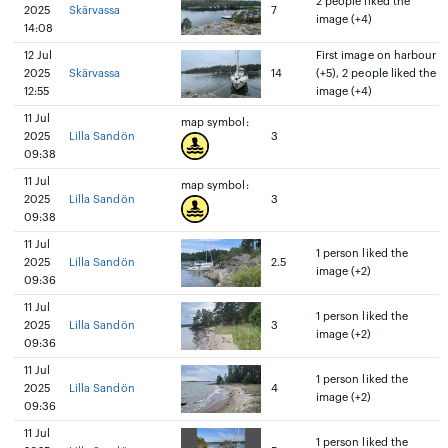
2 people liked the
2025
Skärvassa
7
image (+4)
14:08
12 Jul
First image on harbour
2025
Skärvassa
14
(+5), 2 people liked the
12:55
image (+4)
11 Jul
map symbol:
2025
Lilla Sandön
3
09:38
11 Jul
map symbol:
2025
Lilla Sandön
3
09:38
11 Jul
1 person liked the
2025
Lilla Sandön
2.5
image (+2)
09:36
11 Jul
1 person liked the
2025
Lilla Sandön
3
image (+2)
09:36
11 Jul
1 person liked the
2025
Lilla Sandön
4
image (+2)
09:36
11 Jul
1 person liked the