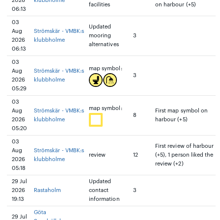
2026
klubbholme
facilities
on harbour (+5)
06:13
03
Updated
Aug
Strömskär - VMBK:s
mooring
3
2026
klubbholme
alternatives
06:13
03
map symbol:
Aug
Strömskär - VMBK:s
3
2026
klubbholme
05:29
03
map symbol:
Aug
Strömskär - VMBK:s
First map symbol on
8
2026
klubbholme
harbour (+5)
05:20
03
First review of harbour
Aug
Strömskär - VMBK:s
review
12
(+5), 1 person liked the
2026
klubbholme
review (+2)
05:18
29 Jul
Updated
2026
Rastaholm
contact
3
19:13
information
Göta
29 Jul