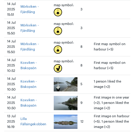
14 Jul
map symbol:
Mörkviken -
2025
3
Fjärdlång
15:51
14 Jul
map symbol:
Mörkviken -
2025
3
Fjärdlång
15:50
14 Jul
map symbol:
Mörkviken -
First map symbol on
2025
8
Fjärdlång
harbour (+5)
15:50
14 Jul
map symbol:
Koxviken -
First map symbol on
2025
8
Biskopsön
harbour (+5)
10:52
14 Jul
Koxviken -
1 person liked the
2025
5
Biskopsön
image (+2)
10:50
14 Jul
First image in one year
Koxviken -
2025
9
(+2), 1 person liked the
Biskopsön
10:50
image (+2)
13 Jul
First image on harbour
Lilla
2025
12
(+5), 1 person liked the
Fällsingekobben
16:19
image (+2)