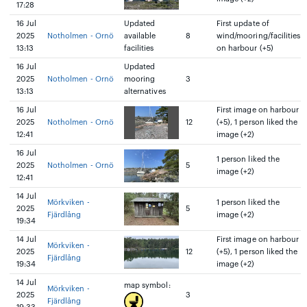
17:28
16 Jul
Updated
First update of
2025
Notholmen - Ornö
available
8
wind/mooring/facilities
13:13
facilities
on harbour (+5)
16 Jul
Updated
2025
Notholmen - Ornö
mooring
3
13:13
alternatives
16 Jul
First image on harbour
2025
Notholmen - Ornö
12
(+5), 1 person liked the
12:41
image (+2)
16 Jul
1 person liked the
2025
Notholmen - Ornö
5
image (+2)
12:41
14 Jul
Mörkviken -
1 person liked the
2025
5
Fjärdlång
image (+2)
19:34
14 Jul
First image on harbour
Mörkviken -
2025
12
(+5), 1 person liked the
Fjärdlång
19:34
image (+2)
14 Jul
map symbol:
Mörkviken -
2025
3
Fjärdlång