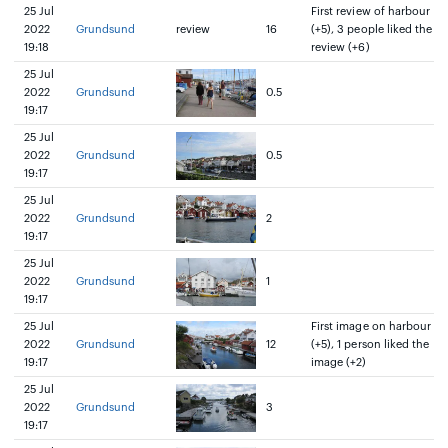
25 Jul
First review of harbour
2022
Grundsund
review
16
(+5), 3 people liked the
19:18
review (+6)
25 Jul
2022
Grundsund
0.5
19:17
25 Jul
2022
Grundsund
0.5
19:17
25 Jul
2022
Grundsund
2
19:17
25 Jul
2022
Grundsund
1
19:17
25 Jul
First image on harbour
2022
Grundsund
12
(+5), 1 person liked the
19:17
image (+2)
25 Jul
2022
Grundsund
3
19:17