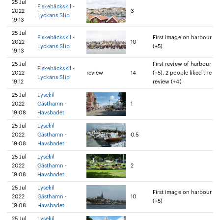
25 Jul
Fiskebäckskil -
2022
3
Lyckans Slip
19:13
25 Jul
Fiskebäckskil -
First image on harbour
2022
10
Lyckans Slip
(+5)
19:13
25 Jul
First review of harbour
Fiskebäckskil -
2022
review
14
(+5), 2 people liked the
Lyckans Slip
19:12
review (+4)
25 Jul
Lysekil
2022
Gästhamn -
1
19:08
Havsbadet
25 Jul
Lysekil
2022
Gästhamn -
0.5
19:08
Havsbadet
25 Jul
Lysekil
2022
Gästhamn -
2
19:08
Havsbadet
25 Jul
Lysekil
First image on harbour
2022
Gästhamn -
10
(+5)
19:08
Havsbadet
25 Jul
Lysekil