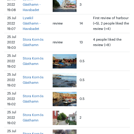
2022
Gästhamn -
3
19:08
Havsbadet
25 Jul
Lysekil
First review of harbour
2022
Gästhamn -
review
14
(+5), 2 people liked the
19:07
Havsbadet
review (+4)
25 Jul
Stora Kornös
4 people liked the
2022
review
13
Gästhamn
review (+8)
19:03
25 Jul
Stora Kornös
2022
0.5
Gästhamn
19:02
25 Jul
Stora Kornös
2022
0.5
Gästhamn
19:02
25 Jul
Stora Kornös
2022
0.5
Gästhamn
19:02
25 Jul
Stora Kornös
2022
2
Gästhamn
19:02
25 Jul
Stora Kornös