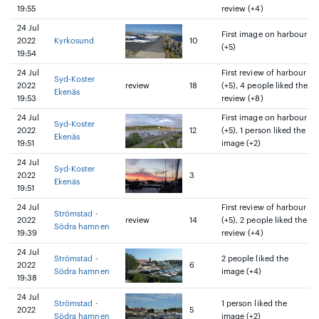
19:55
review (+4)
24 Jul
First image on harbour
2022
Kyrkosund
10
(+5)
19:54
24 Jul
First review of harbour
Syd-Koster
2022
review
18
(+5), 4 people liked the
Ekenäs
19:53
review (+8)
24 Jul
First image on harbour
Syd-Koster
2022
12
(+5), 1 person liked the
Ekenäs
19:51
image (+2)
24 Jul
Syd-Koster
2022
3
Ekenäs
19:51
24 Jul
First review of harbour
Strömstad -
2022
review
14
(+5), 2 people liked the
Södra hamnen
19:39
review (+4)
24 Jul
Strömstad -
2 people liked the
2022
6
Södra hamnen
image (+4)
19:38
24 Jul
Strömstad -
1 person liked the
2022
5
Södra hamnen
image (+2)