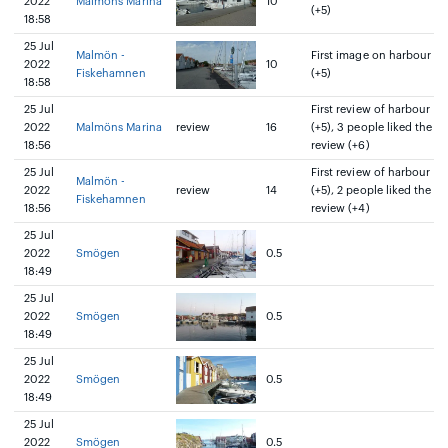
2022
Malmöns Marina
10
(+5)
18:58
25 Jul
Malmön -
First image on harbour
2022
10
Fiskehamnen
(+5)
18:58
25 Jul
First review of harbour
2022
Malmöns Marina
review
16
(+5), 3 people liked the
18:56
review (+6)
25 Jul
First review of harbour
Malmön -
2022
review
14
(+5), 2 people liked the
Fiskehamnen
18:56
review (+4)
25 Jul
2022
Smögen
0.5
18:49
25 Jul
2022
Smögen
0.5
18:49
25 Jul
2022
Smögen
0.5
18:49
25 Jul
2022
Smögen
0.5