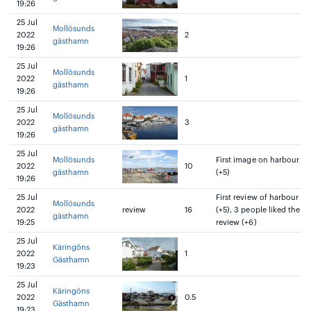
19:26
25 Jul
Mollösunds
2022
2
gästhamn
19:26
25 Jul
Mollösunds
2022
1
gästhamn
19:26
25 Jul
Mollösunds
2022
3
gästhamn
19:26
25 Jul
Mollösunds
First image on harbour
2022
10
gästhamn
(+5)
19:26
25 Jul
First review of harbour
Mollösunds
2022
review
16
(+5), 3 people liked the
gästhamn
19:25
review (+6)
25 Jul
Käringöns
2022
1
Gästhamn
19:23
25 Jul
Käringöns
2022
0.5
Gästhamn
19:23