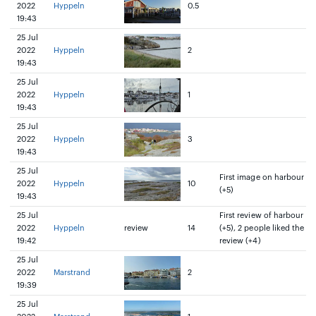
2022
Hyppeln
0.5
19:43
25 Jul
2022
Hyppeln
2
19:43
25 Jul
2022
Hyppeln
1
19:43
25 Jul
2022
Hyppeln
3
19:43
25 Jul
First image on harbour
2022
Hyppeln
10
(+5)
19:43
25 Jul
First review of harbour
2022
Hyppeln
review
14
(+5), 2 people liked the
19:42
review (+4)
25 Jul
2022
Marstrand
2
19:39
25 Jul