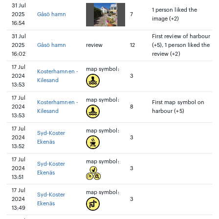
31 Jul
1 person liked the
2025
Gåsö hamn
7
image (+2)
16:54
31 Jul
First review of harbour
2025
Gåsö hamn
review
12
(+5), 1 person liked the
16:02
review (+2)
17 Jul
map symbol:
Kosterhamnen -
2024
3
Kilesand
13:53
17 Jul
map symbol:
Kosterhamnen -
First map symbol on
2024
8
Kilesand
harbour (+5)
13:53
17 Jul
map symbol:
Syd-Koster
2024
3
Ekenäs
13:52
17 Jul
map symbol:
Syd-Koster
2024
3
Ekenäs
13:51
17 Jul
map symbol:
Syd-Koster
2024
3
Ekenäs
13:49