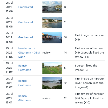
25 Jul
2022
Grebbestad
3
18:08
25 Jul
2022
Grebbestad
2
18:08
25 Jul
First image on harbour
2022
Grebbestad
10
(+5)
18:08
25 Jul
Havstenssund
First review of harbour
2022
Gästhamn - GBM
review
14
(+5), 2 people liked the
18:05
Marin
review (+4)
25 Jul
Ramsö
1 person liked the
2022
5
Gästhamn
image (+2)
18:02
25 Jul
First image on harbour
Ramsö
2022
12
(+5), 1 person liked the
Gästhamn
18:02
image (+2)
25 Jul
First review of harbour
Ramsö
2022
review
20
(+5), 5 people liked the
Gästhamn
18:01
review (+10)