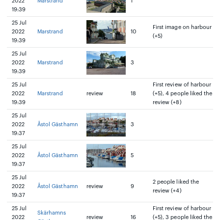
2022
Marstrand
1
19:39
25 Jul
First image on harbour
2022
Marstrand
10
(+5)
19:39
25 Jul
2022
Marstrand
3
19:39
25 Jul
First review of harbour
2022
Marstrand
review
18
(+5), 4 people liked the
19:39
review (+8)
25 Jul
2022
Åstol Gästhamn
3
19:37
25 Jul
2022
Åstol Gästhamn
5
19:37
25 Jul
2 people liked the
2022
Åstol Gästhamn
review
9
review (+4)
19:37
25 Jul
First review of harbour
Skärhamns
2022
review
16
(+5), 3 people liked the