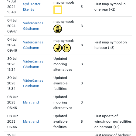
17 Jul
map symbol:
Syd-Koster
First map symbol in
2024
5
Ekenäs
one year (+2)
13:48
04 Jul
map symbol:
Väderöarnas
2024
3
Gästhamn
09:47
04 Jul
map symbol:
Väderöarnas
First map symbol on
2024
8
Gästhamn
harbour (+5)
09:46
30 Jul
Updated
Väderöarnas
2023
mooring
3
Gästhamn
15:34
alternatives
30 Jul
Updated
Väderöarnas
2023
available
3
Gästhamn
15:34
facilities
08 Jun
Updated
2023
Marstrand
mooring
3
06:46
alternatives
08 Jun
Updated
First update of
2023
Marstrand
available
8
wind/mooring/facilities
06:46
facilities
on harbour (+5)
25 Jul
First review of harbour