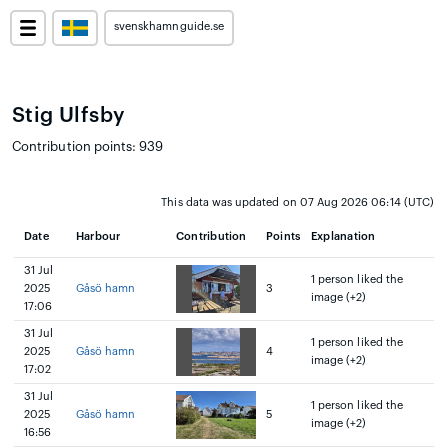
svenskhamnguide.se
Stig Ulfsby
Contribution points: 939
This data was updated on 07 Aug 2026 06:14 (UTC)
Date
Harbour
Contribution
Points
Explanation
31 Jul
1 person liked the
2025
Gåsö hamn
3
image (+2)
17:06
31 Jul
1 person liked the
2025
Gåsö hamn
4
image (+2)
17:02
31 Jul
1 person liked the
2025
Gåsö hamn
5
image (+2)
16:56