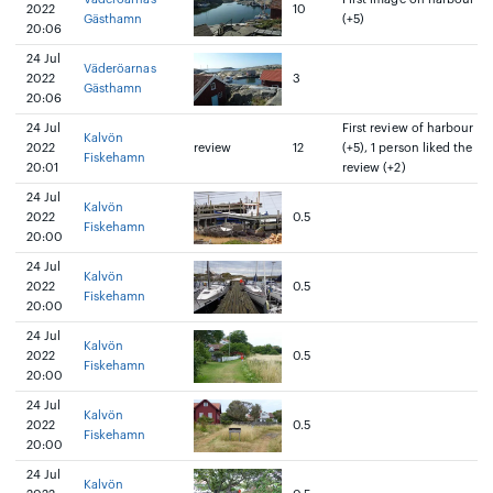
2022
10
Gästhamn
(+5)
20:06
24 Jul
Väderöarnas
2022
3
Gästhamn
20:06
24 Jul
First review of harbour
Kalvön
2022
review
12
(+5), 1 person liked the
Fiskehamn
20:01
review (+2)
24 Jul
Kalvön
2022
0.5
Fiskehamn
20:00
24 Jul
Kalvön
2022
0.5
Fiskehamn
20:00
24 Jul
Kalvön
2022
0.5
Fiskehamn
20:00
24 Jul
Kalvön
2022
0.5
Fiskehamn
20:00
24 Jul
Kalvön